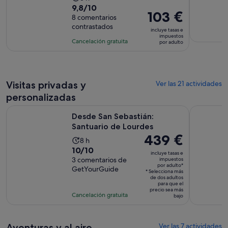
9.8
9,8/10
duración
63 €
El
103 €
sobre
8 comentarios
de
por
precio
contrastados
10
la
adulto
incluye tasas e
es
impuestos
con
actividad
Cancelación gratuita
por adulto
de
8
es
103 €
comentarios
de
por
3 horas
adulto
Visitas privadas y
Ver las 21 actividades
personalizadas
Se abre en una p
Desde San Sebastián: Santuario de Lourdes
San Sebast
Desde San Sebastián:
Santuario de Lourdes
El
439 €
La
8 h
precio
10.0
10/10
duración
incluye tasas e
es
sobre
3 comentarios de
impuestos
de
por adulto*
de
GetYourGuide
10
la
* Selecciona más
439 €
de dos adultos
con
actividad
para que el
por
precio sea más
3
es
Cancelación gratuita
bajo
adulto*
comentarios
de
8 horas
Aventuras y al aire
Ver las 7 actividades