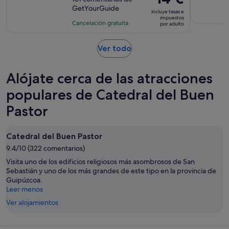
de
precio
GetYourGuide
10
la
incluye tasas e
es
impuestos
con
actividad
Cancelación gratuita
por adulto
de
131
es
14 €
comentarios
de
Se
Ver todo
por
40 minutos
abre
adulto
en
Alójate cerca de las atracciones
una
pestaña
populares de Catedral del Buen
nueva
Pastor
Catedral del Buen Pastor
9.4/10 (322 comentarios)
Visita uno de los edificios religiosos más asombrosos de San
Sebastián y uno de los más grandes de este tipo en la provincia de
Guipúzcoa.
Leer menos
Ver alojamientos