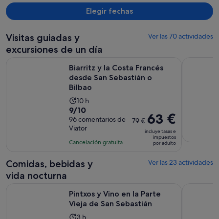
Elegir fechas
Visitas guiadas y
Ver las 70 actividades
excursiones de un día
Se a
Biarritz y la Costa Francés desde San Sebastián o Bilbao
Visita de 
Biarritz y la Costa Francés
desde San Sebastián o
Bilbao
La
10 h
9.0
9/10
duración
El
63 €
sobre
96 comentarios de
de
79 €
precio
Viator
10
la
incluye tasas e
anterior
impuestos
con
actividad
Cancelación gratuita
por adulto
era
96
es
de
comentarios
de
Comidas, bebidas y
Ver las 23 actividades
79 €
10 horas
vida nocturna
y
el
Se abre en 
Pintxos y Vino en la Parte Vieja de San Sebastián
Auténtica 
Pintxos y Vino en la Parte
actual
Vieja de San Sebastián
es
La
3 h
de