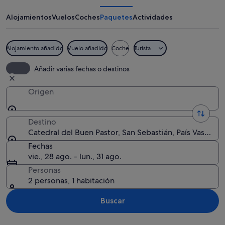
Buen
Pastor
Alojamientos
Vuelos
Coches
Paquetes
Actividades
Alojamiento añadido
Vuelo añadido
Coche
Turista
Un edificio histórico con una torre cen
Añadir varias fechas o destinos
Origen
Destino
Catedral del Buen Pastor, San Sebastián, País Vasco, E
Fechas
vie., 28 ago. - lun., 31 ago.
Personas
2 personas, 1 habitación
Buscar
Ver mapa