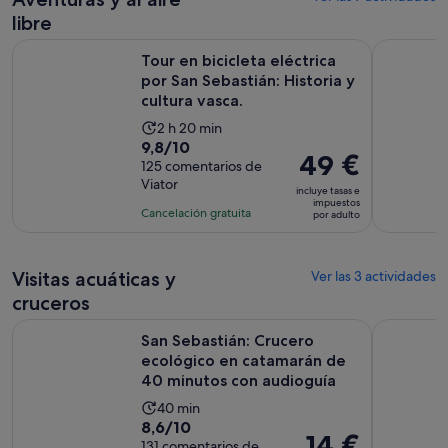
libre
Tour en bicicleta eléctrica por San Sebastián: Historia y cultu
Bilbao, m
Tour en bicicleta eléctrica
por San Sebastián: Historia y
cultura vasca.
La
2 h 20 min
9.8
9,8/10
duración
El
49 €
sobre
125 comentarios de
de
precio
Viator
10
la
incluye tasas e
es
impuestos
con
actividad
Cancelación gratuita
por adulto
de
125
es
49 €
comentarios
de
por
2 horas
Visitas acuáticas y
Ver las 3 actividades
adulto
y
cruceros
20 minutos
San Sebastián: Crucero ecológico en catamarán de 40 minu
San Sebast
San Sebastián: Crucero
ecológico en catamarán de
40 minutos con audioguía
La
40 min
8.6
8,6/10
duración
El
14 €
sobre
131 comentarios de