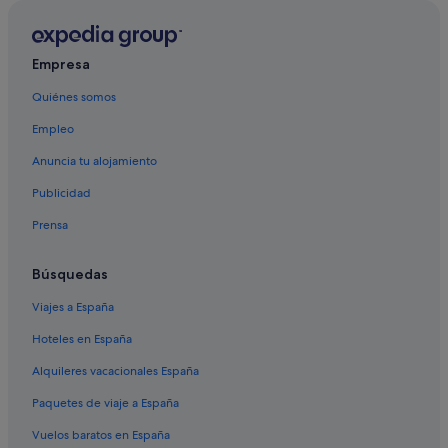
Hoteles con spa en Guipúzcoa
Hoteles boutique en Guipúzcoa
Campings de caravanas en Estación de tren de
Empresa
Donostia-San Sebastián
Quiénes somos
Campings de caravanas en San Sebastián
Empleo
Hoteles cerca de Museo San Telmo
Anuncia tu alojamiento
San Sebastián hoteles
Publicidad
Hoteles cerca de Museo Naval
Prensa
Hoteles cerca de Basílica de Santa María del Coro
Hoteles de esquí en San Sebastián
Búsquedas
Hoteles románticos en San Sebastián
Viajes a España
Hoteles cerca de Puerto de San Sebastián
Hoteles en España
Hoteles con piscina en Guipúzcoa
Alquileres vacacionales España
Hoteles cerca de Puente de María Cristina
Paquetes de viaje a España
Hoteles cerca de Castillo de la Mota
Vuelos baratos en España
Hoteles para familias en Guipúzcoa