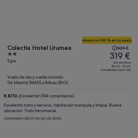
Ahorra un 100 % en tu vuelo
El
Colectia Hotel Urumea
539 €
precio
319 €
2
era
out
Egia
por persona
de
of
26 oct - 31 oct
Actualizado hace 1 día
539 €,
5
Vuelo de ida y vuelta incluido
ahora
De Madrid (MAD) a Bilbao (BIO)
es
de
8,8
/
10
¡Excelente! (194 comentarios)
319 €
por
Excelente trato y servicio, habitación tranquila y limpia. Buena
ubicación. Todo fenomenal.
persona
Comentario del 21 de jun de 2026