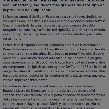
Visita uno de los edificios religiosos más asombrosos de
de un día
nocturna
personalizada
San Sebastián y uno de los más grandes de este tipo en
la provincia de Guipúzcoa.
La famosa catedral del Buen Pastor es una visita imprescindible en
los viajes a San Sebastián. En el País Vasco se la conoce como Artzain
Onaren katedrala. Esta increíble estructura religiosa de estilo
neogótico se construyó a finales del sigloXIX. Quedarás maravillado
por sus magníficos chapiteles y los intrincados detalles que oculta
en su interior.
La familia real española colocó la primera piedra de la catedral del
Buen Pastor en el año 1888. El rey AlfonsoXIII firmó los actos de esta
ceremonia con solo dos años. Esta fue su primera firma oficial como
monarca. El arquitecto donostiarra Manuel de Echave fue elegido
para supervisar la construcción de la catedral, que tardó nueve años
en completarse. La iglesia se consagró en 1897 y, en 1953, se le dio el
rango de catedral. El edificio cuenta con una hermosa fachada, altas
torres y grandes rosetones. En el interior de la iglesia verás una cruz
latina e impresionantes naves.
Las vidrieras de la catedral del Buen Pastor son obra de Juan
Bautista Lázaro de Diego, un renombrado arquitecto español
especializado en este arte. Vale la pena observar detenidamente las
delicadas y exquisitas figuras representadas en las ventanas de la
catedral, que incluyen a Jesús, María y los doce apóstoles. No te
pierdas el órgano, que se instaló en la iglesia en 1954. En ese