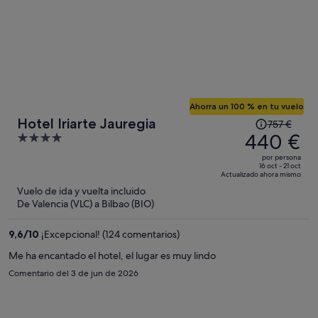
Ahorra un 100 % en tu vuelo
El
Hotel Iriarte Jauregia
757 €
precio
440 €
4
era
out
por persona
de
of
16 oct - 21 oct
Actualizado ahora mismo
757 €,
5
Vuelo de ida y vuelta incluido
ahora
De Valencia (VLC) a Bilbao (BIO)
es
de
9,6
/
10
¡Excepcional! (124 comentarios)
440 €
por
Me ha encantado el hotel, el lugar es muy lindo
persona
Comentario del 3 de jun de 2026