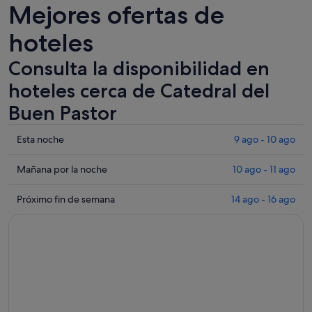
Mejores ofertas de
hoteles
Consulta la disponibilidad en
hoteles cerca de Catedral del
Buen Pastor
Comprueba
Esta noche
9 ago - 10 ago
los
precios
Comprueba
Mañana por la noche
10 ago - 11 ago
cerca
los
de
precios
Comprueba
Próximo fin de semana
14 ago - 16 ago
Catedral
cerca
los
del
de
precios
Buen
Catedral
cerca
Pastor
del
de
para
Buen
Catedral
esta
Pastor
del
noche,
para
Buen