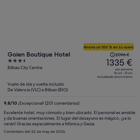
Ahorra un 100 % en tu vuelo
El
Goien Boutique Hotel
2096 €
precio
1335 €
3.5
era
out
Bilbao City Centre
por persona
de
of
16 oct - 21 oct
Actualizado ahora mismo
2096 €,
5
Vuelo de ida y vuelta incluido
ahora
De Valencia (VLC) a Bilbao (BIO)
es
de
9,8
/
10
¡Excepcional! (201 comentarios)
1335 €
por
Excelente hotel, muy cómodo y bien ubicado. El personal es amsble
y da buenas orientaciones. El lugar del desayuno es mágico, ¡ya lo
persona
verán! Gracias especialmente a Mónica y Geiza
Comentario del 22 de may de 2026