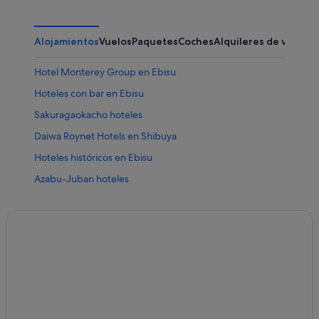
Alojamientos
Vuelos
Paquetes
Coches
Alquileres de vacaci
Hotel Monterey Group en Ebisu
Hoteles con bar en Ebisu
Sakuragaokacho hoteles
Daiwa Roynet Hotels en Shibuya
Hoteles históricos en Ebisu
Azabu-Juban hoteles
Hoteles cerca de Palacio Imperial de Tokio
Hiroo hoteles
Hoteles baratos en Shibuya
Hoteles con spa en Shibuya
Hoteles cerca de Torre de Tokio
Minato hoteles