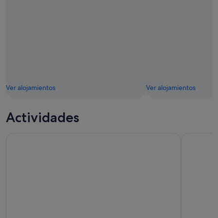
Ver alojamientos
Ver alojamientos
Actividades
eSIM: paquete Airalo Japan
Tokio: Tea