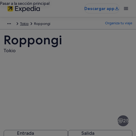
Pasar a la sección principal
Descargar app
Organiza tu viaje
Tokio
Roppongi
Roppongi
Tokio
Fotos
de
Roppongi
25
Entrada
Salida