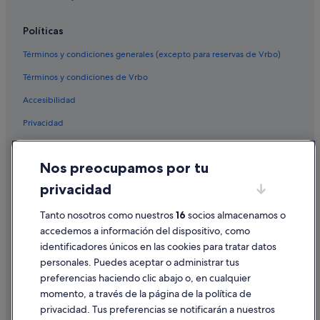
Roppongi hoteles
Ishin hoteles en Ebisu
Políticas
Términos y condiciones generales (excepto para reservas de Vrbo)
Términos y condiciones de Vrbo
Accesibilidad
Privacidad
Cookies
Nos preocupamos por tu
Condiciones de uso
privacidad
Información legal/contacto
Pautas sobre el contenido y cómo denunciar contenido
Tanto nosotros como nuestros
16
socios almacenamos o
accedemos a información del dispositivo, como
identificadores únicos en las cookies para tratar datos
Ayuda
personales. Puedes aceptar o administrar tus
Ayuda
preferencias haciendo clic abajo o, en cualquier
momento, a través de la página de la política de
Cancelar un vuelo
privacidad. Tus preferencias se notificarán a nuestros
Cancelar una reserva de hotel o de un alquiler vacacional