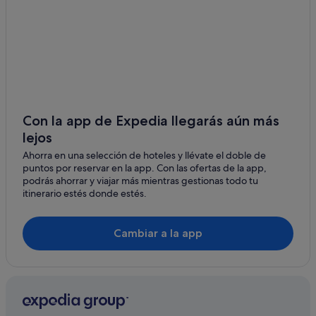
Apa Hotels en Tokio
Harajuku hoteles
Nh Hotels en Tokio
Okura Hotels & Resorts en Ebisu
Hoteles con piscina en Tokio
Dogenzaka hoteles
Con la app de Expedia llegarás aún más
lejos
Hoteles con conserje en Ebisu
Ahorra en una selección de hoteles y llévate el doble de
Hoteles para familias en Ebisu
puntos por reservar en la app. Con las ofertas de la app,
Aoyama hoteles
podrás ahorrar y viajar más mientras gestionas todo tu
itinerario estés donde estés.
Tokyu Hotels en Tokio
Hoteles boutique en Tokio
Cambiar a la app
Hoteles cerca de Estadio Nacional
Sendagaya hoteles
Prince Hotels en Shibuya
Akasaka hoteles