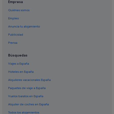
Empresa
Apa Hotels en Ebisu
Quiénes somos
Hankyu Dai Ichi Hotel Group en Ebisu
Empleo
Apartamentos en Estación de metro de Kokuritsu-
kyogijo
Anuncia tu alojamiento
Hoteles de 5 estrellas en Ebisu
Publicidad
Melia hoteles en Tokio
Prensa
Hoteles para ir de compras en Shibuya
Nishi-Azabu hoteles
Búsquedas
Hoteles de 3 estrellas en Shibuya
Viajes a España
Tokio hoteles
Hoteles en España
Villa Fontaine hoteles en Ebisu
Alquileres vacacionales España
Hoteles con casino en Shibuya
Paquetes de viaje a España
Ebisu hoteles
Vuelos baratos en España
Nikko hoteles en Shibuya
Alquiler de coches en España
Capsule and Sauna Century Group hoteles en Ginza
Todos los alojamientos