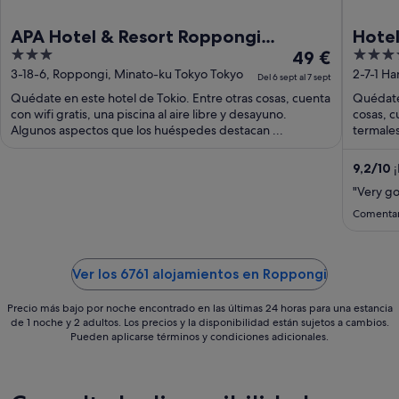
APA Hotel & Resort Roppongi
Hotel
3
El
4
Ekihigashi
49 €
Airpo
out
precio
out
3-18-6, Roppongi, Minato-ku Tokyo Tokyo
2-7-1 H
Haned
Del 6 sept al 7 sept
of
es
of
Quédate en este hotel de Tokio. Entre otras cosas, cuenta
Quédate 
5
de
5
con wifi gratis, una piscina al aire libre y desayuno.
cosas, c
49 €
Algunos aspectos que los huéspedes destacan ...
termales
por
noche
9,2
/
10
¡
del
"Very g
6
Comentar
sept
al
7
Ver los 6761 alojamientos en Roppongi
sept
Precio más bajo por noche encontrado en las últimas 24 horas para una estancia
de 1 noche y 2 adultos. Los precios y la disponibilidad están sujetos a cambios.
Pueden aplicarse términos y condiciones adicionales.