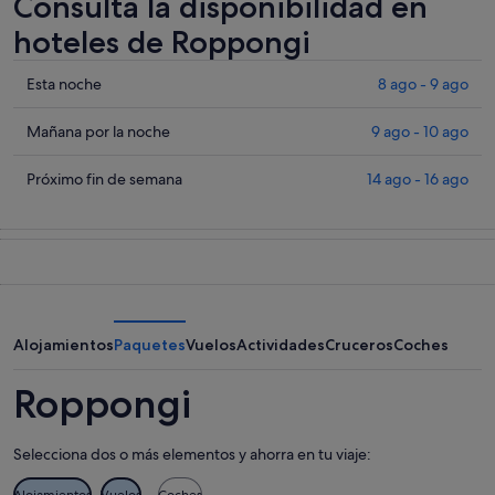
Consulta la disponibilidad en
hoteles de Roppongi
Comprueba
Esta noche
8 ago - 9 ago
los
precios
Comprueba
Mañana por la noche
9 ago - 10 ago
en
los
Roppongi
precios
Comprueba
Próximo fin de semana
14 ago - 16 ago
para
en
los
esta
Roppongi
precios
noche,
para
en
8
mañana
Roppongi
ago
por
para
-
la
el
9
noche,
próximo
Alojamientos
Paquetes
Vuelos
Actividades
Cruceros
Coches
ago
9
fin
ago
de
Roppongi
-
semana,
10
14
Selecciona dos o más elementos y ahorra en tu viaje:
ago
ago
-
Alojamientos
Vuelos
Coches