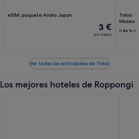
eSIM: paquete Airalo Japan
Tokio: 
Museo de
3 €
El
86 %
de 
por viajero
Ver todas las actividades de Tokio
Los mejores hoteles de Roppongi
APA Hotel & Resort Roppongi Ekihigashi
Hotel Vi