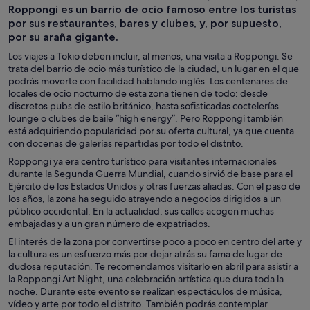
Roppongi es un barrio de ocio famoso entre los turistas
por sus restaurantes, bares y clubes, y, por supuesto,
por su araña gigante.
Los viajes a Tokio deben incluir, al menos, una visita a Roppongi. Se
trata del barrio de ocio más turístico de la ciudad, un lugar en el que
podrás moverte con facilidad hablando inglés. Los centenares de
locales de ocio nocturno de esta zona tienen de todo: desde
discretos pubs de estilo británico, hasta sofisticadas coctelerías
lounge o clubes de baile “high energy”. Pero Roppongi también
está adquiriendo popularidad por su oferta cultural, ya que cuenta
con docenas de galerías repartidas por todo el distrito.
Roppongi ya era centro turístico para visitantes internacionales
durante la Segunda Guerra Mundial, cuando sirvió de base para el
Ejército de los Estados Unidos y otras fuerzas aliadas. Con el paso de
los años, la zona ha seguido atrayendo a negocios dirigidos a un
público occidental. En la actualidad, sus calles acogen muchas
embajadas y a un gran número de expatriados.
El interés de la zona por convertirse poco a poco en centro del arte y
la cultura es un esfuerzo más por dejar atrás su fama de lugar de
dudosa reputación. Te recomendamos visitarlo en abril para asistir a
la Roppongi Art Night, una celebración artística que dura toda la
noche. Durante este evento se realizan espectáculos de música,
vídeo y arte por todo el distrito. También podrás contemplar