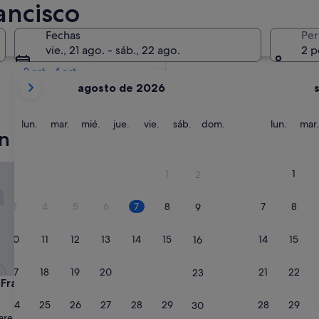
ancisco
En dos semanas
Fechas
Per
21 ago - 23 ago
vie., 21 ago. - sáb., 22 ago.
2 p
En dos meses
2 oct - 4 oct
Tus
agosto de 2026
meses
actuales
son
lunes
martes
miércoles
jueves
viernes
sábado
domingo
lunes
lun.
mar.
mié.
jue.
vie.
sáb.
dom.
lun.
mar.
n Francisco
August
de
2026
rancisco Downtown Hostel
Samesun San Francisco - Host
1
1
2
y
September
3
4
5
6
7
8
7
8
9
de
2026.
10
11
12
13
14
15
14
15
16
17
18
19
20
21
22
21
22
23
rancisco Downtown Hostel
Samesun San Francisco - Host
n Francisco Downtown Hostel
3. Samesun San Francisco - H
nto
Alojamiento
24
25
26
27
28
29
28
29
30
de
are
Barrio de Cow Hollow