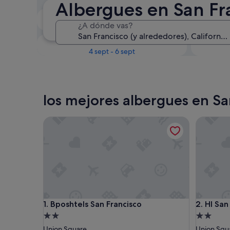
Albergues en San Fr
Próximo fin de semana
¿A dónde vas?
14 ago - 16 ago
En un mes
4 sept - 6 sept
los mejores albergues en Sa
Bposhtels San Francisco
HI San F
Bposhtels San Francisco
HI San F
1. Bposhtels San Francisco
2. HI Sa
Alojamiento
Alojamie
de
de
Union Square
Union Squ