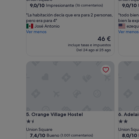
2.0 estrellas
2.0 estrel
9.0
9.0
9,0/10
9,0/10
Impresionante
(16 comentarios)
sobre
sobre
"
"
"La habitación decía que era para 2 personas,
"todo bien
10,
10,
L
t
pero era para 4"
bien la ex
Impresionante,
Impresio
a
o
José Antonio
ezequi
(16 comentarios)
(459 com
h
d
Ver menos
Ver menos
a
o
El
46 €
b
b
precio
incluye tasas e impuestos
i
i
actual
Del 24 ago al 25 ago
t
e
es
a
n
de
Orange Village Hostel
Adelaide
c
,
46 €
i
n
ó
o
n
h
d
a
e
b
c
l
í
a
a
n
Orange Village Hostel
Adelaide
5. Orange Village Hostel
6. Adela
q
e
u
s
Alojamiento
Alojamie
e
p
de
de
Union Square
Union Squ
e
a
1.5 estrellas
2.0 estrel
7.4
8.0
7,4/10
8,0/10
Bueno
(1.001 comentarios)
r
ñ