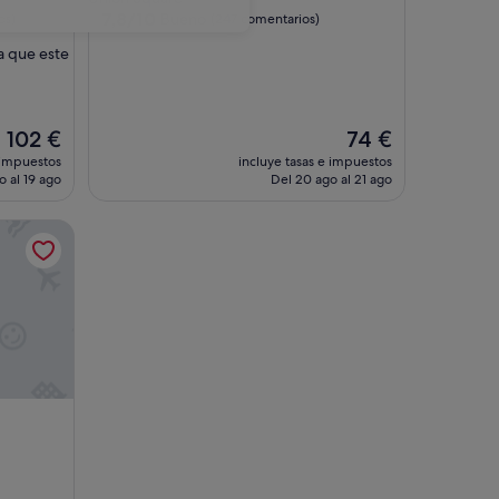
2.0 estrellas
7.8
7,8/10
Bueno
os)
(247 comentarios)
sobre
a que este
10,
Bueno,
(247 comentarios)
El
El
102 €
74 €
precio
precio
 impuestos
incluye tasas e impuestos
actual
actual
o al 19 ago
Del 20 ago al 21 ago
es
es
de
de
102 €
74 €