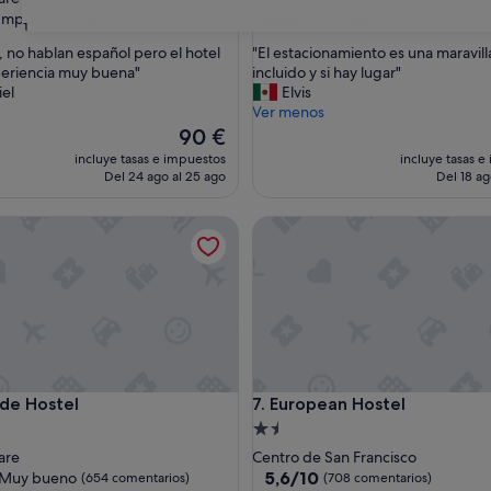
las
2.0 estrellas
8.8
8,8/10
Impresionante
Excelente
(459 comentarios)
(380 comentari
31
sobre
"
, no hablan español pero el hotel
"El estacionamiento es una maravill
10,
E
periencia muy buena"
incluido y si hay lugar"
nante,
Excelente,
l
el
Elvis
entarios)
(380 comentarios)
e
Ver menos
s
El
90 €
t
precio
incluye tasas e impuestos
incluye tasas e
a
actual
Del 24 ago al 25 ago
Del 18 ag
c
es
i
de
 Hostel
European Hostel
o
90 €
n
a
m
i
e
n
t
o
 Hostel
European Hostel
ide Hostel
7. European Hostel
e
s
nto
Alojamiento
u
de
are
Centro de San Francisco
n
las
1.5 estrellas
5.6
5,6/10
Muy bueno
(654 comentarios)
(708 comentarios)
a