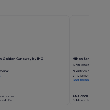
n Golden Gateway by IHG
Hilton San Francisco 
nn Golden Gateway by IHG
Hilton San Francisco 
10/10
Excelente
amena"
"Centrico de todo me g
s
ampliamente"
Leer menos
e 6 noches
ANA CECILIA
Viaje de 4 n
ce 4 días
Publicado hace 4 días