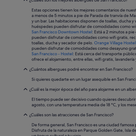
¿Cuáles son los mejores albergues de San Francisco?
e
s
Estas opciones tienen los mejores comentarios de nues
a
a menos de 5 minutos a pie de Parada de tranvía de Mar
y
y un bar. Las habitaciones disponen de toallas, ducha y w
u
huéspedes pueden disfrutar de comodidades como wifi g
n
San Francisco Downtown Hostel
: Está a 2 minutos a pi
o
pueden disfrutar de comodidades como wifi gratis, recep
m
toallas, ducha y secador de pelo.
Orange Village Hostel
u
pueden disfrutar de comodidades como desayuno gratuito
y
San Francisco - Hostel
: Está cerca del transporte públi
b
ofrece el alojamiento, entre ellas, wifi gratis, lavande
i
e
¿Cuántos albergues podré encontrar en San Francisco?
n
.
Si quieres quedarte en un lugar asequible en San Franc
"
¿Cuál es la mejor época del año para alojarme en un alb
El tiempo puede ser decisivo cuando quieres descubrir 
agosto, con una temperatura media de 18 °C, y los mese
¿Cuáles son las atracciones de San Francisco?
De forma general, San Francisco es una ciudad famosa po
Disfruta de la naturaleza en Parque Golden Gate, Isla d
un toque cultural a tu viaje.