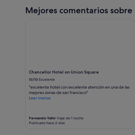
o
1 noche
a
e
m
y
Mejores comentarios sobre 
4
n
u
2 adultos.
"
c
y
Los
i
Chancellor Hotel on Union Square
b
precios
a
i
y
m
e
la
u
n
disponibilidad
y
,
están
b
p
sujetos
u
e
a
e
r
cambios.
n
o
Pueden
a
l
Chancellor Hotel on Union Square
aplicarse
"
a
términos
10/10
Excelente
s
y
"excelente hotel con excelente atención en una de las
i
condiciones
mejores zonas de san francisco"
n
adicionales.
Leer menos
s
t
a
l
Fernando Yahir
Viaje de 1 noche
a
Publicado hace 2 días
c
i