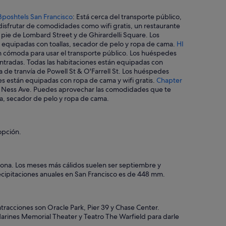
Bposhtels San Francisco
: Está cerca del transporte público,
disfrutar de comodidades como wifi gratis, un restaurante
 pie de Lombard Street y de Ghirardelli Square. Los
 equipadas con toallas, secador de pelo y ropa de cama.
HI
ión cómoda para usar el transporte público. Los huéspedes
entradas. Todas las habitaciones están equipadas con
a de tranvía de Powell St & O'Farrell St. Los huéspedes
es están equipadas con ropa de cama y wifi gratis.
Chapter
Van Ness Ave. Puedes aprovechar las comodidades que te
cha, secador de pelo y ropa de cama.
opción.
zona. Los meses más cálidos suelen ser septiembre y
ecipitaciones anuales en San Francisco es de 448 mm.
atracciones son Oracle Park, Pier 39 y Chase Center.
 Marines Memorial Theater y Teatro The Warfield para darle