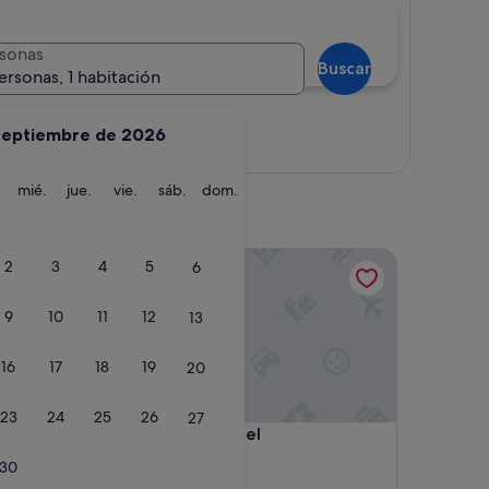
sonas
Buscar
ersonas, 1 habitación
septiembre de 2026
Ver mapa
martes
miércoles
jueves
viernes
sábado
domingo
mié.
jue.
vie.
sáb.
dom.
el
Amsterdam Hostel
2
3
4
5
6
9
10
11
12
13
16
17
18
19
20
23
24
25
26
27
el
Amsterdam Hostel
ostel
4. Amsterdam Hostel
Alojamiento
30
de
Union Square