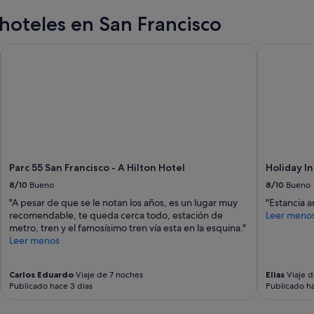
s
hoteles en San Francisco
i
h
a
Parc 55 San Francisco - A Hilton Hotel
Holiday In
y
l
u
g
a
r
"
Parc 55 San Francisco - A Hilton Hotel
Holiday I
8/10
Bueno
8/10
Bueno
"A pesar de que se le notan los años, es un lugar muy
"Estancia 
recomendable, te queda cerca todo, estación de
Leer meno
metro, tren y el famosísimo tren vía esta en la esquina."
Leer menos
Carlos Eduardo
Viaje de 7 noches
Elias
Viaje d
Publicado hace 3 días
Publicado ha