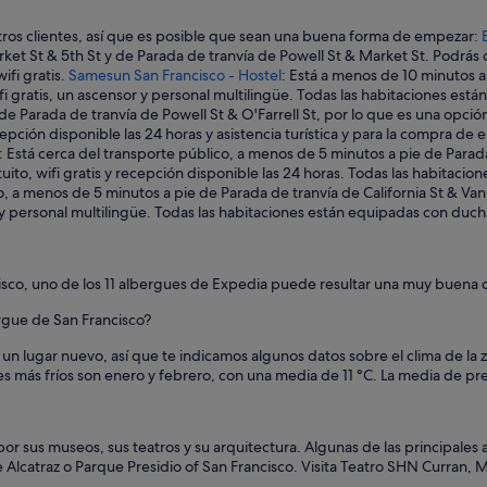
tros clientes, así que es posible que sean una buena forma de empezar:
ket St & 5th St y de Parada de tranvía de Powell St & Market St. Podrás 
ifi gratis.
Samesun San Francisco - Hostel
: Está a menos de 10 minutos a
ratis, un ascensor y personal multilingüe. Todas las habitaciones están
e de Parada de tranvía de Powell St & O'Farrell St, por lo que es una opc
ción disponible las 24 horas y asistencia turística y para la compra de 
: Está cerca del transporte público, a menos de 5 minutos a pie de Parad
, wifi gratis y recepción disponible las 24 horas. Todas las habitacion
co, a menos de 5 minutos a pie de Parada de tranvía de California St & 
ría y personal multilingüe. Todas las habitaciones están equipadas con du
isco, uno de los 11 albergues de Expedia puede resultar una muy buena 
ergue de San Francisco?
un lugar nuevo, así que te indicamos algunos datos sobre el clima de la 
s más fríos son enero y febrero, con una media de 11 °C. La media de pr
r sus museos, sus teatros y su arquitectura. Algunas de las principales 
e Alcatraz o Parque Presidio of San Francisco. Visita Teatro SHN Curran,