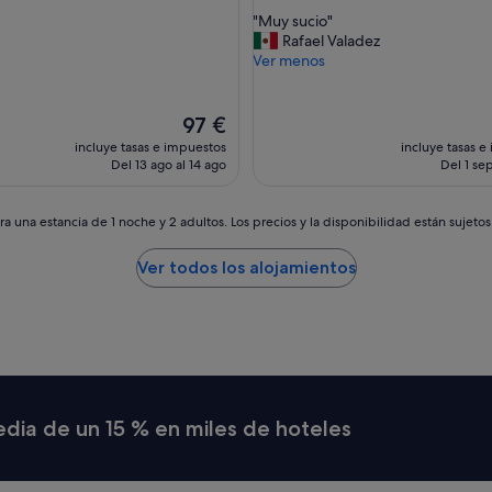
sobre
m
"
"Muy sucio"
10,
a
M
Rafael Valadez
(708 comentarios)
r
u
Ver menos
a
y
entarios)
v
s
i
u
El
97 €
l
c
precio
incluye tasas e impuestos
incluye tasas e
l
i
actual
Del 13 ago al 14 ago
Del 1 sep
a
o
es
q
"
de
u
97 €
a una estancia de 1 noche y 2 adultos. Los precios y la disponibilidad están sujeto
e
e
Ver todos los alojamientos
s
t
e
i
n
c
l
u
media de un 15 % en miles de hoteles
i
d
o
y