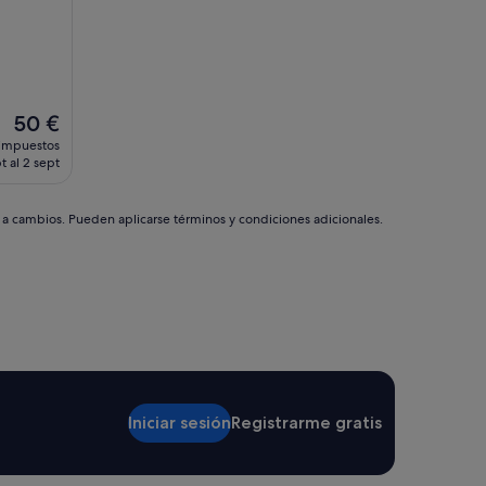
El
50 €
precio
 impuestos
actual
t al 2 sept
es
de
50 €
s a cambios. Pueden aplicarse términos y condiciones adicionales.
Iniciar sesión
Registrarme gratis