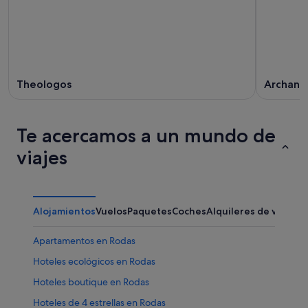
Theologos
Archang
Te acercamos a un mundo de
viajes
Alojamientos
Vuelos
Paquetes
Coches
Alquileres de vacaci
Apartamentos en Rodas
Hoteles ecológicos en Rodas
Hoteles boutique en Rodas
Hoteles de 4 estrellas en Rodas