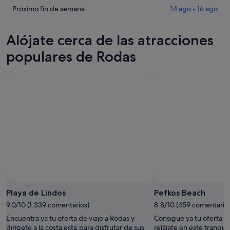
Rodas
precios
Comprueba
Próximo fin de semana
14 ago - 16 ago
para
en
los
esta
Rodas
precios
Alójate cerca de las atracciones
noche,
para
en
9
mañana
Rodas
populares de Rodas
ago
por
para
-
la
el
10
noche,
próximo
ago
10
fin
ago
de
-
semana,
11
14
ago
ago
-
16
ago
Playa de Lindos
Pefkos Beach
9.0/10 (1.339 comentarios)
8.8/10 (459 comentario
Encuentra ya tu oferta de viaje a Rodas y
Consigue ya tu oferta de
dirígete a la costa este para disfrutar de sus
relájate en este tranqui