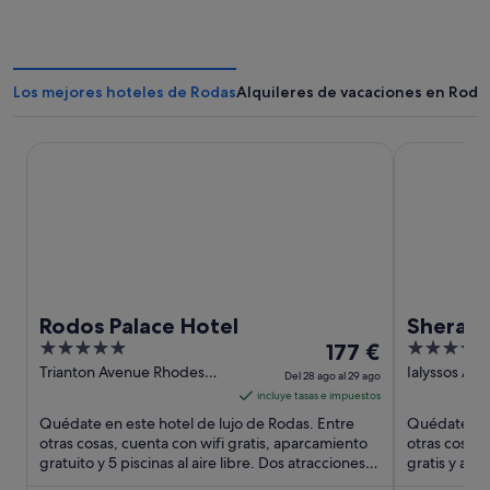
Los mejores hoteles de Rodas
Alquileres de vacaciones en Roda
Rodos Palace Hotel
Sheraton Rh
Rodos Palace Hotel
Sherato
5
El
5
177 €
out
precio
out
Trianton Avenue Rhodes
Ialyssos Av
Del 28 ago al 29 ago
Rhodes Island
Rhodes Isla
of
es
of
incluye tasas e impuestos
5
de
5
Quédate en este hotel de lujo de Rodas. Entre
Quédate en 
177 €
otras cosas, cuenta con wifi gratis, aparcamiento
otras cosas,
gratuito y 5 piscinas al aire libre. Dos atracciones
por
gratis y apa
turísticas ...
huéspedes d
noche