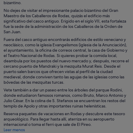
bizantino.
No dejes de visitar el impresionante palacio bizantino del Gran
Maestro de los Caballeros de Rodas, quizás el edificio más
significativo del casco antiguo. Erigido en el siglo VII, esta fortaleza
fue la sede de la administración de los Caballeros de la Orden de
San Juan.
Fuera del casco antiguo encontrarás edificios de estilo veneciano y
neoclásico, como la iglesia Evangelismos (iglesia de la Anunciación),
el ayuntamiento, la oficina de correos central, la casa de Gobierno y
el Teatro Nacional de Rodas. Si quieres probar la comida local,
deambula por los puestos del nuevo mercado y, después, recorre el
cercano puerto de Mandraki y la mezquita Murat Reis. Desde el
puerto salen barcos que ofrecen vistas al perfil de la ciudad
medieval, donde conviven tanto las agujas de las iglesias como las
bóvedas de las mezquitas turcas.
Vete también a dar un paseo entre los árboles del parque Rodini,
donde estudiaron famosos romanos, como Bruto, Marco Antonio y
Julio César. En la colina de S. Stefanos se encuentran los restos del
templo de Apolo y otras importantes ruinas helenísticas.
Reserva paquetes de vacaciones en Rodas y descubre este tesoro
arqueológico. Para llegar hasta allí, aterriza en su aeropuerto
internacional o toma el ferri que sale de El Pireo.
Leer menos