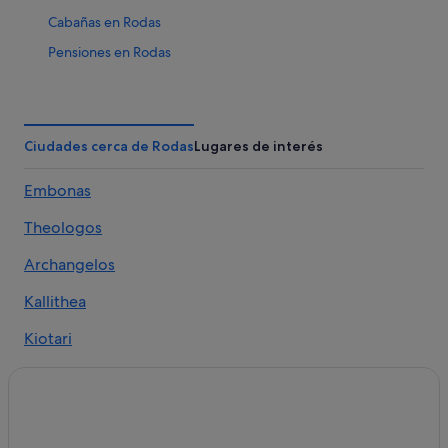
Cabañas en Rodas
Pensiones en Rodas
Hoteles de 5 estrellas en Rodas
Apartoteles en Rodas
Hoteles cerca de Playa de Faliraki
Ciudades cerca de Rodas
Lugares de interés
Playa de Ixia hoteles
Embonas
Hoteles que aceptan mascotas en Rodas
Theologos
Campings de caravanas en Rodas
Hoteles baratos en Rodas
Archangelos
Lodges en Rodas
Kallithea
Hoteles de aventura en Rodas
Kiotari
Hoteles de lujo en Rodas
Ciudad de Rodas
Hoteles con bar en Rodas
Playa de Ixia
Albergues en Rodas
Hoteles para ir de compras en Rodas