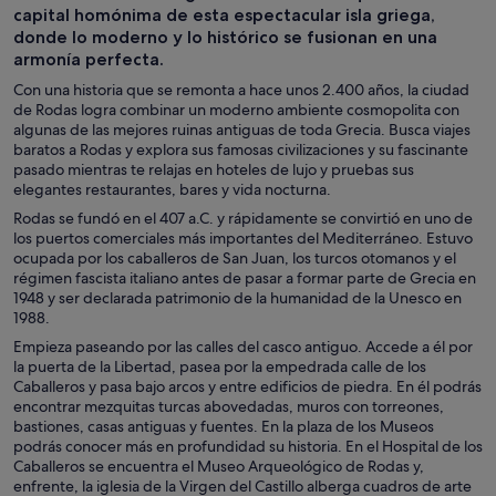
capital homónima de esta espectacular isla griega,
donde lo moderno y lo histórico se fusionan en una
armonía perfecta.
Con una historia que se remonta a hace unos 2.400 años, la ciudad
de Rodas logra combinar un moderno ambiente cosmopolita con
algunas de las mejores ruinas antiguas de toda Grecia. Busca viajes
baratos a Rodas y explora sus famosas civilizaciones y su fascinante
pasado mientras te relajas en hoteles de lujo y pruebas sus
elegantes restaurantes, bares y vida nocturna.
Rodas se fundó en el 407 a.C. y rápidamente se convirtió en uno de
los puertos comerciales más importantes del Mediterráneo. Estuvo
ocupada por los caballeros de San Juan, los turcos otomanos y el
régimen fascista italiano antes de pasar a formar parte de Grecia en
1948 y ser declarada patrimonio de la humanidad de la Unesco en
1988.
Empieza paseando por las calles del casco antiguo. Accede a él por
la puerta de la Libertad, pasea por la empedrada calle de los
Caballeros y pasa bajo arcos y entre edificios de piedra. En él podrás
encontrar mezquitas turcas abovedadas, muros con torreones,
bastiones, casas antiguas y fuentes. En la plaza de los Museos
podrás conocer más en profundidad su historia. En el Hospital de los
Caballeros se encuentra el Museo Arqueológico de Rodas y,
enfrente, la iglesia de la Virgen del Castillo alberga cuadros de arte