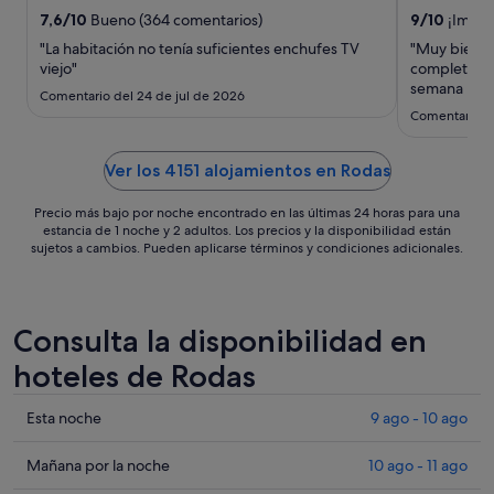
del
7,6
/
10
Bueno (364 comentarios)
9
/
10
¡Impre
28
"La habitación no tenía suficientes enchufes TV
"Muy bien re
ago
viejo"
completo. B
al
semana muy
Comentario del 24 de jul de 2026
29
Comentario de
ago
Ver los 4151 alojamientos en Rodas
Precio más bajo por noche encontrado en las últimas 24 horas para una
estancia de 1 noche y 2 adultos. Los precios y la disponibilidad están
sujetos a cambios. Pueden aplicarse términos y condiciones adicionales.
Consulta la disponibilidad en
hoteles de Rodas
Comprueba
Esta noche
9 ago - 10 ago
los
precios
Comprueba
Mañana por la noche
10 ago - 11 ago
en
los