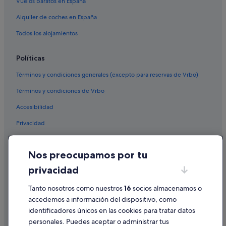
Vuelos baratos en España
Alquiler de coches en España
Todos los alojamientos
Políticas
Términos y condiciones generales (excepto para reservas de Vrbo)
Términos y condiciones de Vrbo
Accesibilidad
Privacidad
Cookies
Nos preocupamos por tu
Condiciones de uso
privacidad
Información legal/contacto
Pautas sobre el contenido y cómo denunciar contenido
Tanto nosotros como nuestros
16
socios almacenamos o
accedemos a información del dispositivo, como
identificadores únicos en las cookies para tratar datos
Ayuda
personales. Puedes aceptar o administrar tus