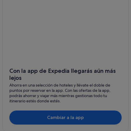
Ialisos
Hoteles con piscina en Rodas
Faliraki
Complejos turísticos en Rodas
Kolymbia
Ciudad de Rodas hoteles
Lindos
Hoteles de golf en Rodas
Hoteles con casino en Rodas
Kremastí
Hoteles románticos en Rodas
Gennadi
Hoteles en la playa en Rodas
Haraki
Hoteles con restaurante en Rodas
Con la app de Expedia llegarás aún más
Pefkos
lejos
Kallithea hoteles
Ahorra en una selección de hoteles y llévate el doble de
Iberostar hoteles en Rodas
Lardos
puntos por reservar en la app. Con las ofertas de la app,
Hoteles con todo incluido en Rodas
podrás ahorrar y viajar más mientras gestionas todo tu
Paradisi
itinerario estés donde estés.
Hoteles con gimnasio en Rodas
Pastida
Casas de huéspedes en Rodas
Cambiar a la app
Kalathos
Hoteles con spa en Rodas
Stegna
Hoteles históricos en Rodas