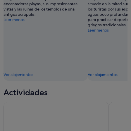
encantadoras playas, sus impresionantes
situado en la mitad sur d
vistas y las ruinas de los templos de una
los turistas por sus espl
antigua acrópolis.
aguas poco profundas,
Leer menos
para practicar deportes 
griegos tradicionales.
Leer menos
Ver alojamientos
Ver alojamientos
Actividades
Rodas: autobús turístico con paradas libres por la ciudad
Desde Roda