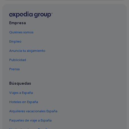
Rodas hoteles
Soroni
Koskinou hoteles
Koskinou
Empresa
Hoteles LGTBQIA en Rodas
Profilia
Quiénes somos
Casco antiguo de Rodas hoteles
Siana
Empleo
Hoteles con conserje en Rodas
Villas en Rodas
Anuncia tu alojamiento
Fanes
Publicidad
Prensa
Búsquedas
Viajes a España
Hoteles en España
Alquileres vacacionales España
Paquetes de viaje a España