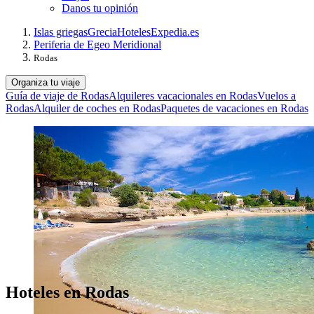
Danos tu opinión
Islas griegas
Grecia
Hoteles
Expedia.es
Periferia de Egeo Meridional
Rodas
Organiza tu viaje
Guía de viaje de Rodas
Alquileres vacacionales en Rodas
Vuelos a
Rodas
Alquiler de coches en Rodas
Paquetes de vacaciones en Rodas
Hoteles en Rodas