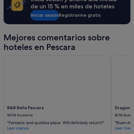
p
una
de un 15 % en miles de hoteles
e
estancia
s
Iniciar sesión
Registrarme gratis
de
u
1 noche
p
y
e
2 adultos.
Mejores comentarios sobre
r
Los
g
precios
hoteles en Pescara
e
y
n
la
t
B&B Bella Pescara
Dragonara
disponibilidad
i
están
l
sujetos
e
a
s
cambios.
o
Pueden
l
aplicarse
i
términos
c
y
i
condiciones
B&B Bella Pescara
Dragona
t
adicionales.
10/10
Excelente
8/10
Bueno
a
e
"Fantastic and spotless place. Will definitely return!!"
"Buen des
i
Leer menos
Leer men
n