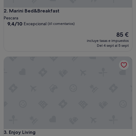
c
i
Marini Bed&Breakfast
2. Marini Bed&Breakfast
a
Pescara
s
9.4
9,4/10
Excepcional
(61 comentarios)
c
sobre
o
El
85 €
10,
r
precio
Excepcional,
incluye tasas e impuestos
t
actual
(61 comentarios)
Del 4 sept al 5 sept
a
es
s
de
Enjoy Living
"
85 €
Enjoy Living
3. Enjoy Living