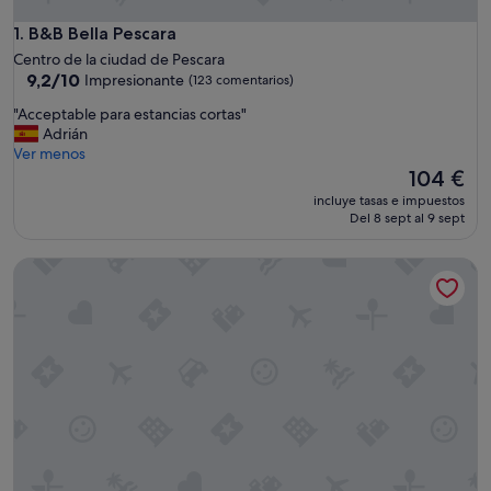
B&B Bella Pescara
1. B&B Bella Pescara
Centro de la ciudad de Pescara
9.2
9,2/10
Impresionante
(123 comentarios)
sobre
"
"Acceptable para estancias cortas"
10,
A
Adrián
Impresionante,
c
Ver menos
(123 comentarios)
c
El
104 €
e
precio
incluye tasas e impuestos
p
actual
Del 8 sept al 9 sept
t
es
a
de
Marini Bed&Breakfast
b
104 €
l
e
p
a
r
a
e
s
t
a
n