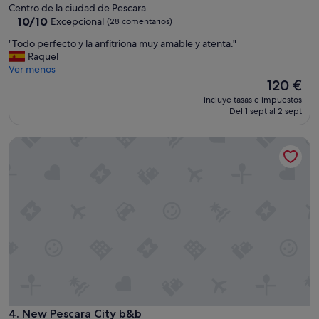
Centro de la ciudad de Pescara
10.0
10/10
Excepcional
(28 comentarios)
sobre
"
"Todo perfecto y la anfitriona muy amable y atenta."
10,
T
Raquel
Excepcional,
o
Ver menos
(28 comentarios)
d
El
120 €
o
precio
incluye tasas e impuestos
p
actual
Del 1 sept al 2 sept
e
es
r
de
New Pescara City b&b
f
120 €
e
c
t
o
y
l
a
a
n
f
i
t
r
New Pescara City b&b
4. New Pescara City b&b