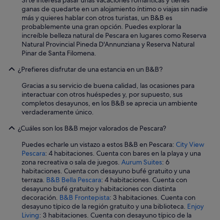
Si te interesa pasar unas vacaciones románticas y tienes
s
ganas de quedarte en un alojamiento íntimo o viajas sin nadie
.
más y quieres hablar con otros turistas, un B&B es
E
probablemente una gran opción. Puedes explorar la
s
increíble belleza natural de Pescara en lugares como Reserva
p
Natural Provincial Pineda D'Annunziana y Reserva Natural
e
Pinar de Santa Filomena.
r
¿Prefieres disfrutar de una estancia en un B&B?
o
v
Gracias a su servicio de buena calidad, las ocasiones para
o
interactuar con otros huéspedes y, por supuesto, sus
l
completos desayunos, en los B&B se aprecia un ambiente
t
verdaderamente único.
a
r
¿Cuáles son los B&B mejor valorados de Pescara?
e
m
Puedes echarle un vistazo a estos B&B en Pescara:
City View
b
Pescara
: 4 habitaciones. Cuenta con bares en la playa y una
r
zona recreativa o sala de juegos.
Aurum Suites
: 6
e
habitaciones. Cuenta con desayuno bufé gratuito y una
v
terraza.
B&B Bella Pescara
: 4 habitaciones. Cuenta con
e
desayuno bufé gratuito y habitaciones con distinta
"
decoración.
B&B Frontepista
: 3 habitaciones. Cuenta con
desayuno típico de la región gratuito y una biblioteca.
Enjoy
Living
: 3 habitaciones. Cuenta con desayuno típico de la