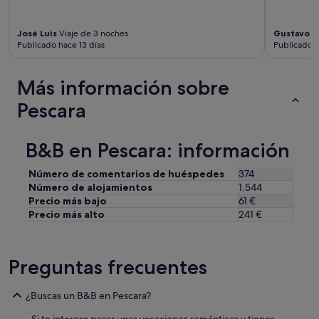
s
t
José Luis
Viaje de 3 noches
Gustavo
Vi
a
Publicado hace 13 días
Publicado 
l
a
ç
Más información sobre
õ
e
Pescara
s
e
m
B&B en Pescara: información
ó
t
Número de comentarios de huéspedes
374
i
Número de alojamientos
1.544
m
Precio más bajo
61 €
a
Precio más alto
241 €
s
c
o
n
Preguntas frecuentes
d
i
ç
¿Buscas un B&B en Pescara?
õ
e