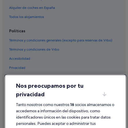
Hoteles de golf en Pescara
Alquiler de coches en España
Hoteles para familias en Pescara
Hoteles históricos en Pescara
Todos los alojamientos
Pescara hoteles
Políticas
Hoteles LGTBQIA en Pescara
Términos y condiciones generales (excepto para reservas de Vrbo)
Hoteles para bodas en Pescara
Términos y condiciones de Vrbo
Apartamentos en Pescara
Accesibilidad
Best Western hoteles en Pescara
Privacidad
Cookies
Nos preocupamos por tu
Condiciones de uso
privacidad
Información legal/contacto
Tanto nosotros como nuestros
16
socios almacenamos o
Pautas sobre el contenido y cómo denunciar contenido
accedemos a información del dispositivo, como
identificadores únicos en las cookies para tratar datos
Ayuda
personales. Puedes aceptar o administrar tus
Ayuda