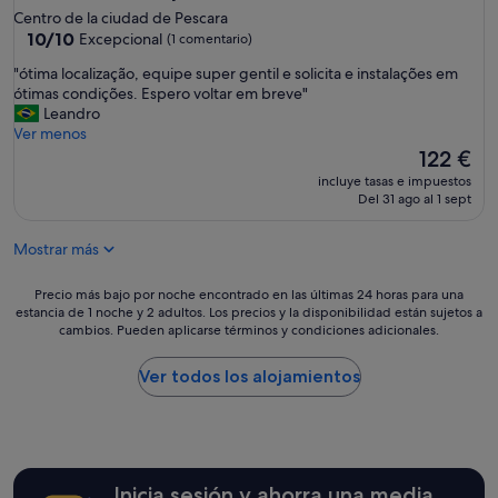
i
Centro de la ciudad de Pescara
o
10.0
10/10
Excepcional
(1 comentario)
n
sobre
a
"
"ótima localização, equipe super gentil e solicita e instalações em
10,
m
ó
ótimas condições. Espero voltar em breve"
Excepcional,
u
t
Leandro
(1 comentario)
y
i
Ver menos
a
m
El
122 €
m
a
precio
incluye tasas e impuestos
a
l
actual
Del 31 ago al 1 sept
b
o
es
l
c
de
e
Mostrar más
a
122 €
y
l
a
i
Precio
Precio más bajo por noche encontrado en las últimas 24 horas para una
t
z
estancia de 1 noche y 2 adultos. Los precios y la disponibilidad están sujetos a
más
e
cambios. Pueden aplicarse términos y condiciones adicionales.
a
bajo
n
ç
por
t
ã
noche
Ver todos los alojamientos
a
o
encontrado
.
,
en
"
e
las
q
últimas
u
24 horas
Inicia sesión y ahorra una media
i
para