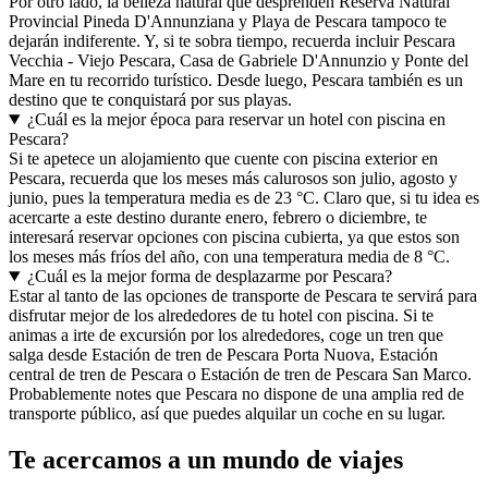
Por otro lado, la belleza natural que desprenden Reserva Natural
Provincial Pineda D'Annunziana y Playa de Pescara tampoco te
dejarán indiferente. Y, si te sobra tiempo, recuerda incluir Pescara
Vecchia - Viejo Pescara, Casa de Gabriele D'Annunzio y Ponte del
Mare en tu recorrido turístico. Desde luego, Pescara también es un
destino que te conquistará por sus playas.
¿Cuál es la mejor época para reservar un hotel con piscina en
Pescara?
Si te apetece un alojamiento que cuente con piscina exterior en
Pescara, recuerda que los meses más calurosos son julio, agosto y
junio, pues la temperatura media es de 23 °C. Claro que, si tu idea es
acercarte a este destino durante enero, febrero o diciembre, te
interesará reservar opciones con piscina cubierta, ya que estos son
los meses más fríos del año, con una temperatura media de 8 °C.
¿Cuál es la mejor forma de desplazarme por Pescara?
Estar al tanto de las opciones de transporte de Pescara te servirá para
disfrutar mejor de los alrededores de tu hotel con piscina. Si te
animas a irte de excursión por los alrededores, coge un tren que
salga desde Estación de tren de Pescara Porta Nuova, Estación
central de tren de Pescara o Estación de tren de Pescara San Marco.
Probablemente notes que Pescara no dispone de una amplia red de
transporte público, así que puedes alquilar un coche en su lugar.
Te acercamos a un mundo de viajes