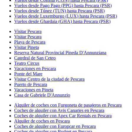
Vuelos desde Colonia (CGN) hasta Pescara (PSR)
Vuelos desde Pago Pago (PPG) hasta Pescara (PSR)
Vuelos desde Túnez (TUN) hasta Pescara (PSR)
Vuelos desde Luxemburgo (LUX) hasta Pescara (PSR)
Vuelos desde Ghardaia (GHA) hasta Pescara (PSR)
Visitar Pescara
Visitar Pescara
Playa de Pescara
Visitar Pineta
Reserva Natural Provincial Pineda D'Annunziana
Catedral de San Ceteo
Teatro Circus
Vacaciones en Pescara
Ponte del Mare
Visitar Centro de la ciudad de Pescara
Puerto de Pescara
Vacaciones en Pineta
Casa de Gabriele D'Annunzio
Alquiler de coches con Furgoneta de pasajeros en Pescara
Coches de alquiler con Avis Canaries en Pescara
Coches de alquiler con Apex Car Rentals en Pescara
Alquiler de coches en Pescara
Coches de alquiler con Europcar en Pescara
Coches de alquiler con Budget en Pescara