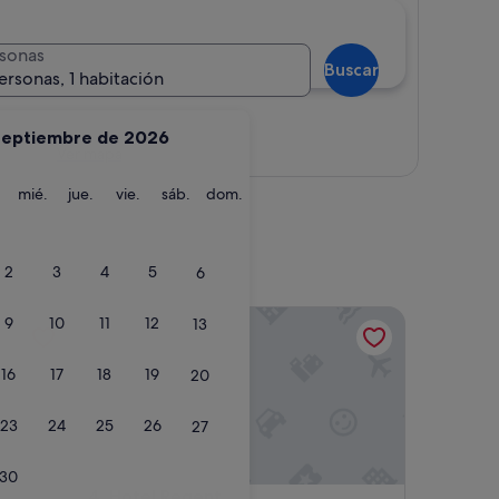
sonas
Buscar
ersonas, 1 habitación
septiembre de 2026
Ver mapa
martes
miércoles
jueves
viernes
sábado
domingo
mié.
jue.
vie.
sáb.
dom.
2
3
4
5
6
Hotel Regent
9
10
11
12
13
16
17
18
19
20
23
24
25
26
27
30
Hotel Regent
4. Hotel Regent