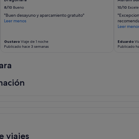
.
8/10
Bueno
10/10
Excele
F
"Buen desayuno y aparcamiento gratuito"
"Excepciona
r
Leer menos
recomenda
ü
Leer meno
h
s
t
Gustavo
Viaje de 1 noche
Eduardo
Vi
ü
Publicado hace 3 semanas
Publicado h
c
k
w
ara
a
r
g
mación
u
t
u
n
d
d
a
s
Z
i
 viajes
m