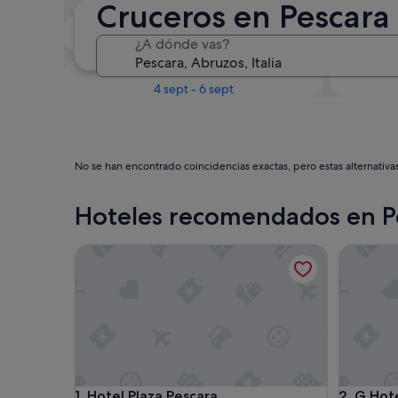
Cruceros en Pescara
Próximo fin de semana
¿A dónde vas?
14 ago - 16 ago
En un mes
4 sept - 6 sept
No se han encontrado coincidencias exactas, pero estas alternativa
Hoteles recomendados en P
Hotel Plaza Pescara
G Hotel 
Hotel Plaza Pescara
G Hotel 
1. Hotel Plaza Pescara
2. G Hot