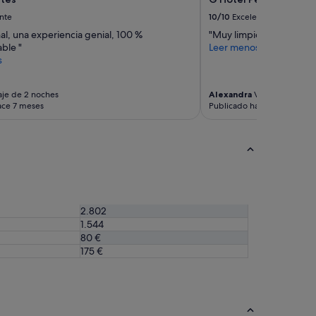
nte
10/10
Excelente
l, una experiencia genial, 100 %
"Muy limpio, bien ubica
ble "
Leer menos
s
aje de 2 noches
Alexandra
Viaje de 1 noch
ace 7 meses
Publicado hace 9 meses
2.802
1.544
80 €
175 €