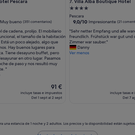
i
l Pescara
Villa Alba Boutique Hotel
otel Pescara
7. Villa Alba Boutique Hotel
s
nto
Alojamiento
v
de
Pescara
e
las
4.0 estrellas
9.0
9,0/10
Muy bueno
Impresionante
r
(351 comentarios)
(21 coment
sobre
y
"
l de cadena, prolijo. El mobiliario
"Sehr netter Empfang und alle war
10,
h
S
funcional, el tamaño de la habitación
freundlich. Frühstück war gut und 
Impresionante,
e
e
 Está un poco alejado, algo que
Zimmer war sauber."
(21 comentarios)
l
h
mos. Hay buenos lugares para
Danny
entarios)
p
r
a. Tiene desayuno buffet, pero
Ver menos
f
n
esayunar en otro lugar. Pasamos
u
e
oche de paso y nos resultó muy
l
t
e. "
,
t
n
d
e
o
r
El
91 €
n
E
precio
’
incluye tasas e impuestos
incluye tasas e
m
actual
t
Del 1 sept al 2 sept
Del 7 a
p
es
d
f
de
o
a
91 €
u
n
b
g
a una estancia de 1 noche y 2 adultos. Los precios y la disponibilidad están sujeto
t
u
a
n