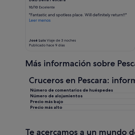
u
l
términos
10/10
Excelente
d
o
y
a
"Fantastic and spotless place. Will definitely return!!"
y
condiciones
r
Leer menos
f
adicionales.
.
u
F
n
u
c
José Luis
Viaje de 3 noches
e
i
Publicado hace 9 días
l
o
a
n
c
a
Más información sobre Pesc
h
l
i
,
c
e
Cruceros en Pescara: infor
a
l
d
t
Número de comentarios de huéspedes
e
a
l
Número de alojamientos
m
t
Precio más bajo
a
u
Precio más alto
ñ
r
o
n
d
o
e
m
l
Te acercamos a un mundo de
a
a