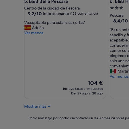
B&B Bella Pescara
B&B Hote
5. B&B Bella Pescara
6. B&B H
m
a
Alojamie
Centro de la ciudad de Pescara
l
9.2
9,2/10
Impresionante
(123 comentarios)
de
Pescara
a
sobre
3.0 estrel
8.4
8,4/10
"
"Acceptable para estancias cortas"
a
10,
sobre
A
Adrián
c
Impresionante,
"
"Es un hote
10,
c
Ver menos
t
(123 comentarios)
E
sencillo y 
Muy
c
i
s
aceptable.
bueno,
e
t
u
considera
(351 com
p
u
n
comer cerc
t
d
h
elegimos d
a
e
o
solo una n
b
n
t
convenient
l
m
e
Marti
e
i
l
Ver menos
p
c
d
El
104 €
a
h
e
precio
incluye tasas e impuestos
r
e
c
actual
Del 27 ago al 28 ago
a
c
a
es
e
k
d
de
s
o
Mostrar más
e
104 €
t
u
n
a
t
a
Precio
Precio más bajo por noche encontrado en las últimas 24 horas par
n
,
,
más
c
m
p
bajo