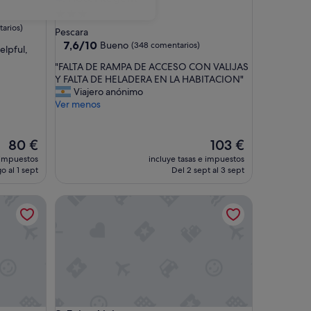
Alojamiento
arios)
de
Pescara
3.0 estrellas
7.6
7,6/10
Bueno
(348 comentarios)
elpful,
sobre
"
"FALTA DE RAMPA DE ACCESO CON VALIJAS
10,
F
Y FALTA DE HELADERA EN LA HABITACION"
Bueno,
A
Viajero anónimo
(348 comentarios)
L
Ver menos
T
A
D
El
El
80 €
103 €
E
precio
precio
 impuestos
incluye tasas e impuestos
R
actual
actual
o al 1 sept
Del 2 sept al 3 sept
A
es
es
M
de
de
Enjoy Living
P
80 €
103 €
A
D
E
A
C
C
E
S