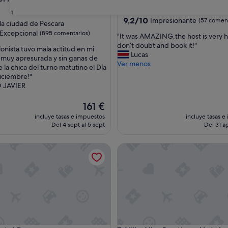
nto
Pescara
31
9.2
9,2/10
Impresionante
(57 coment
la ciudad de Pescara
sobre
las
Excepcional
(895 comentarios)
"
"It was AMAZING,the host is very h
10,
I
don’t doubt and book it!"
Impresionante,
ionista tuvo mala actitud en mi
t
Lucas
(57 comentarios)
 muy apresurada y sin ganas de
nal,
w
Ver menos
 la chica del turno matutino el Día
entarios)
a
iciembre!"
s
 JAVIER
A
M
El
161 €
A
precio
incluye tasas e impuestos
incluye tasas e
Z
actual
Del 4 sept al 5 sept
Del 31 ag
I
es
N
de
G
l Pescara
Villa Alba Boutique Hotel
161 €
,
t
h
e
h
o
s
t