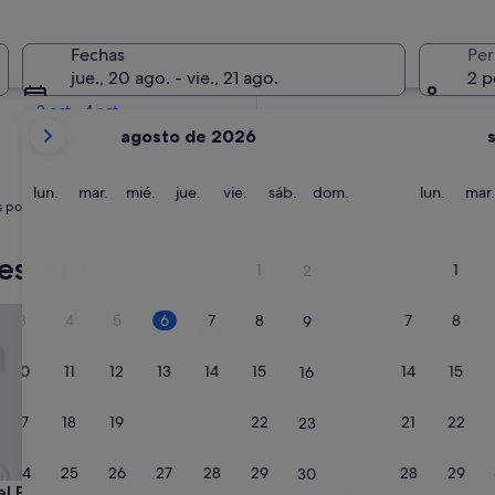
En dos semanas
Fechas
Per
21 ago - 23 ago
jue., 20 ago. - vie., 21 ago.
2 p
En dos meses
2 oct - 4 oct
Tus
agosto de 2026
meses
actuales
son
lunes
martes
miércoles
jueves
viernes
sábado
domingo
lunes
lun.
mar.
mié.
jue.
vie.
sáb.
dom.
lun.
mar.
s podrían ser adecuadas.
August
de
2026
escara
1
1
2
y
September
Pescara
Le Mie Città
3
4
5
6
7
8
7
8
9
de
2026.
10
11
12
13
14
15
14
15
16
17
18
19
20
21
22
21
22
23
24
25
26
27
28
29
28
29
30
Pescara
Le Mie Città
el Pescara
3. Le Mie Città