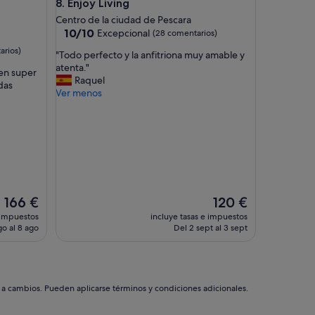
Enjoy Living
8. Enjoy Living
O
C
Centro de la ciudad de Pescara
O
10.0
10/10
Excepcional
(28 comentarios)
N
sobre
arios)
"
"Todo perfecto y la anfitriona muy amable y
V
10,
T
atenta."
A
Excepcional,
en super
o
Raquel
L
(28 comentarios)
das
d
Ver menos
I
o
J
p
A
e
S
r
Y
f
F
e
A
c
L
t
T
El
El
166 €
120 €
o
A
precio
precio
 impuestos
incluye tasas e impuestos
y
D
actual
actual
go al 8 ago
Del 2 sept al 3 sept
l
E
es
es
a
H
de
de
a
E
166 €
120 €
n
L
f
A
s a cambios. Pueden aplicarse términos y condiciones adicionales.
i
D
t
E