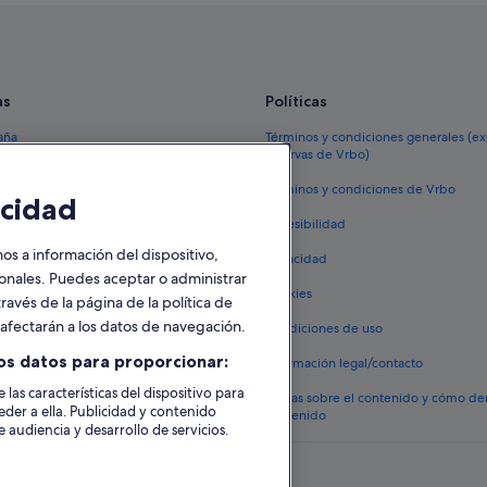
Hoteles cerca de Catedral de San 
Apartamentos en Pescara
Hoteles para familias en Pescara
as
Políticas
Hoteles que aceptan mascotas en 
aña
Términos y condiciones generales (e
reservas de Vrbo)
Pescara hoteles
España
Términos y condiciones de Vrbo
cidad
vacacionales España
Accesibilidad
 viaje a España
 a información del dispositivo,
Privacidad
tos en España
sonales. Puedes aceptar o administrar
Cookies
ravés de la página de la política de
 coches en España
o afectarán a los datos de navegación.
Condiciones de uso
lojamientos
os datos para proporcionar:
Información legal/contacto
 las características del dispositivo para
Pautas sobre el contenido y cómo de
eder a ella. Publicidad y contenido
contenido
 audiencia y desarrollo de servicios.