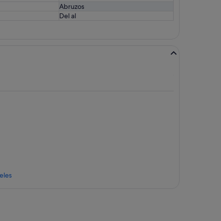
Abruzos
Del al
eles