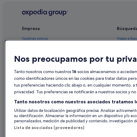
Pescara hoteles
Hoteles para bodas en Pescara
Residences en Pescara
Empresa
Búsqued
Hoteles con gimnasio en Pescara
Quiénes somos
Viajes a Esp
Hoteles de 3 estrellas en Pescara
Empleo
Hoteles en 
Hoteles LGTBQIA en Pescara
Nos preocupamos por tu priva
Anuncia tu alojamiento
Alquileres 
Publicidad
Paquetes de
Tanto nosotros como nuestros
16
socios almacenamos o accedemos
Prensa
Vuelos bara
como identificadores únicos en las cookies para tratar datos per
tus preferencias haciendo clic abajo o, en cualquier momento, a t
Alquiler de
privacidad. Tus preferencias se notificarán a nuestros socios y n
Todos los a
Tanto nosotros como nuestros asociados tratamos l
Utilizar datos de localización geográfica precisa. Analizar activamente
su identificación. Almacenar la información en un dispositivo y/o acc
personalizados, medición de publicidad y contenido, investigación de
Lista de asociados (proveedores)