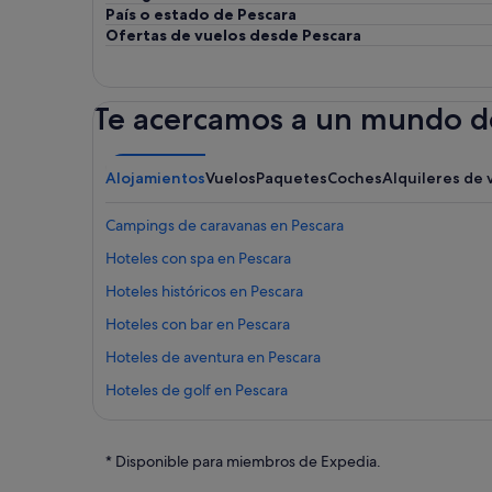
País o estado de Pescara
Ofertas de vuelos desde Pescara
Te acercamos a un mundo de
Alojamientos
Vuelos
Paquetes
Coches
Alquileres de 
Campings de caravanas en Pescara
Hoteles con spa en Pescara
Hoteles históricos en Pescara
Hoteles con bar en Pescara
Hoteles de aventura en Pescara
Hoteles de golf en Pescara
Best Western hoteles en Pescara
Hoteles baratos en Pescara
* Disponible para miembros de Expedia.
Cruceros en Pescara