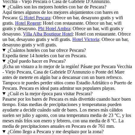
Vecchia - Viejo Pescara o Casa de Gabriele D'Annunzio.
¿Cuáles son los mejores hoteles con bar de Pescara?
Aquí tienes algunos de los mejores alojamientos con bares en
Pescara:
G Hotel Pescara
: Ofrece un bar, desayuno gratis y wifi
gratis.
Hotel Regent
: Hotel con restaurante. Ofrece un bar, wifi
gratis y desayuno.
Phi Hotel Ambra
: Ofrece un bar, wifi gratis y
desayuno.
Villa Alba Boutique Hotel
: Hotel con restaurante. Ofrece
un bar, desayuno gratis y wifi gratis.
Hotel Victoria
: Ofrece un bar,
desayuno gratis y wifi gratis.
¿Cuántos hoteles con bar ofrece Pescara?
Expedia tiene 14 hoteles con bar en Pescara.
¿Qué puedo hacer en Pescara?
¡Echa un vistazo a lo mejor de la región! Pásate por Pescara Vecchia
- Viejo Pescara, Casa de Gabriele D'Annunzio o Ponte del Mare
antes de meterte en algún bar a descansar con un buen refresco.
Tampoco te puedes perder sitios como Estadio Adriático o Puerto de
Pescara. Pescara es ideal para admirar sus populares playas.
¿Cuál es la mejor época para visitar Pescara?
Pasarse por los bares de Pescara es más divertido cuando hace buen
tiempo. Estas medias de precipitaciones y temperaturas pueden
ayudarte a decidir cuándo salir de bares. Los meses más cálidos
suelen ser julio y agosto, con una temperatura media de 23 °C, y los
meses más fríos son enero y febrero, con una media de 8 °C. La
media de precipitaciones anuales en Pescara es de 761 mm.
¿Cómo llego a Pescara y me desplazo por la zona?