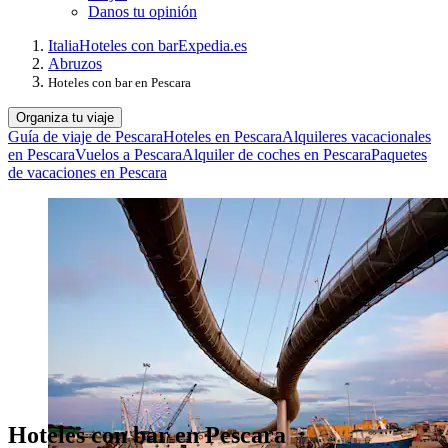
Danos tu opinión
Italia
Hoteles con bar
Expedia.es
Abruzos
Hoteles con bar en Pescara
Organiza tu viaje
Guía de viaje de Pescara
Hoteles en Pescara
Alquileres vacacionales
en Pescara
Vuelos a Pescara
Alquiler de coches en Pescara
Paquetes
de vacaciones en Pescara
Hoteles con bar en Pescara