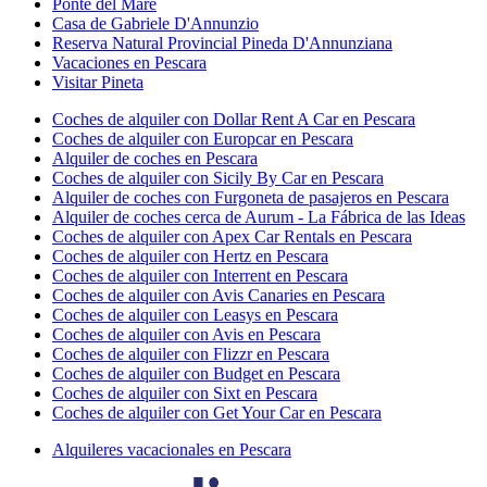
Ponte del Mare
Casa de Gabriele D'Annunzio
Reserva Natural Provincial Pineda D'Annunziana
Vacaciones en Pescara
Visitar Pineta
Coches de alquiler con Dollar Rent A Car en Pescara
Coches de alquiler con Europcar en Pescara
Alquiler de coches en Pescara
Coches de alquiler con Sicily By Car en Pescara
Alquiler de coches con Furgoneta de pasajeros en Pescara
Alquiler de coches cerca de Aurum - La Fábrica de las Ideas
Coches de alquiler con Apex Car Rentals en Pescara
Coches de alquiler con Hertz en Pescara
Coches de alquiler con Interrent en Pescara
Coches de alquiler con Avis Canaries en Pescara
Coches de alquiler con Leasys en Pescara
Coches de alquiler con Avis en Pescara
Coches de alquiler con Flizzr en Pescara
Coches de alquiler con Budget en Pescara
Coches de alquiler con Sixt en Pescara
Coches de alquiler con Get Your Car en Pescara
Alquileres vacacionales en Pescara