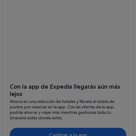
Hoteles románticos en Nueva York
Hoteles cerca de Helipuerto de Downtown Manhattan
Hoteles con bodega en SoHo
Hyatt Hotels en Chinatown
Hoteles con bar en Distrito Financiero
Hoteles de esquí en SoHo
Hoteles con wifi en SoHo
Kimpton Hotels en SoHo
Chinatown hoteles
Hoteles de 4 estrellas en Chinatown
Con la app de Expedia llegarás aún más
lejos
Manhattan hoteles
Ahorra en una selección de hoteles y llévate el doble de
Brooklyn Heights hoteles
puntos por reservar en la app. Con las ofertas de la app,
Hoteles cerca de Le Poisson Rouge
podrás ahorrar y viajar más mientras gestionas todo tu
itinerario estés donde estés.
Hoteles con spa en Greenwich Village
Hoteles cerca de Afropunk Fest Brooklyn
Cambiar a la app