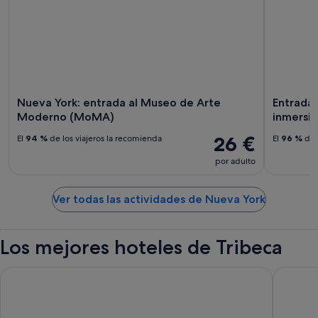
Nueva York: entrada al Museo de Arte
Entrada 
Moderno (MoMA)
inmersi
26 €
El
94 %
de los viajeros la recomienda
El
96 %
de 
por adulto
Ver todas las actividades de Nueva York
Los mejores hoteles de Tribeca
ROW NYC
Hyatt Gr