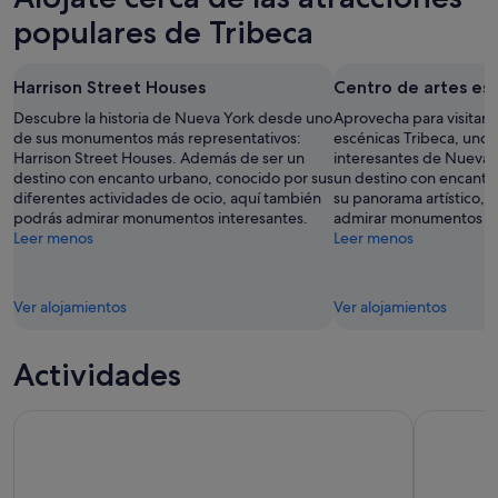
populares de Tribeca
Harrison Street Houses
Centro de artes esc
Descubre la historia de Nueva York desde uno
Aprovecha para visitar 
de sus monumentos más representativos:
escénicas Tribeca, uno 
Harrison Street Houses. Además de ser un
interesantes de Nueva 
destino con encanto urbano, conocido por sus
un destino con encanto
diferentes actividades de ocio, aquí también
su panorama artístico, 
podrás admirar monumentos interesantes.
admirar monumentos in
Leer menos
Leer menos
Ver alojamientos
Ver alojamientos
Actividades
Nueva York: entrada al Museo de Arte Moderno (MoMA)
Entrada a 