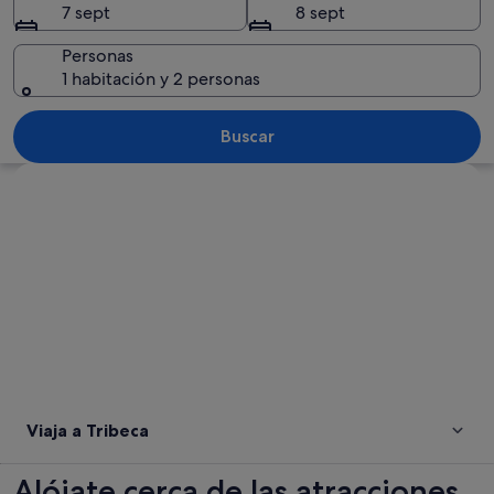
7 sept
8 sept
Personas
1 habitación y 2 personas
Calle urbana bordeada por edificios de 
Buscar
Ver mapa
Viaja a Tribeca
Alójate cerca de las atracciones