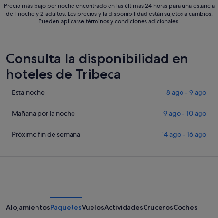
Precio más bajo por noche encontrado en las últimas 24 horas para una estancia
de 1 noche y 2 adultos. Los precios y la disponibilidad están sujetos a cambios.
Pueden aplicarse términos y condiciones adicionales.
Consulta la disponibilidad en
hoteles de Tribeca
Comprueba
Esta noche
8 ago - 9 ago
los
precios
Comprueba
Mañana por la noche
9 ago - 10 ago
en
los
Tribeca
precios
Comprueba
Próximo fin de semana
14 ago - 16 ago
para
en
los
esta
Tribeca
precios
noche,
para
en
8
mañana
Tribeca
ago
por
para
-
la
el
9
noche,
próximo
Alojamientos
Paquetes
Vuelos
Actividades
Cruceros
Coches
ago
9
fin