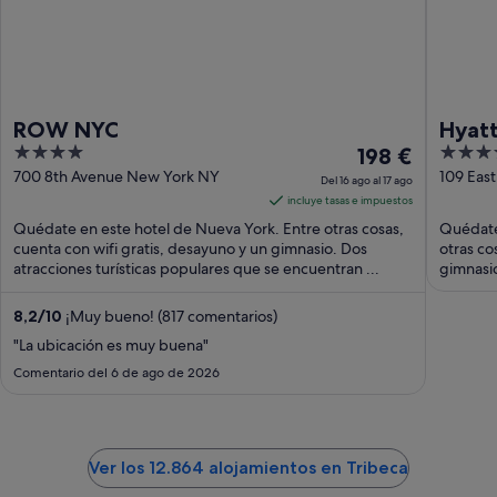
ROW NYC
Hyatt
4
El
4
198 €
out
precio
out
700 8th Avenue New York NY
109 Eas
Del 16 ago al 17 ago
of
es
of
incluye tasas e impuestos
5
de
5
Quédate en este hotel de Nueva York. Entre otras cosas,
Quédate
198 €
cuenta con wifi gratis, desayuno y un gimnasio. Dos
otras co
atracciones turísticas populares que se encuentran ...
por
gimnasio
noche
del
8,2
/
10
¡Muy bueno! (817 comentarios)
16
"La ubicación es muy buena"
ago
Comentario del 6 de ago de 2026
al
17
ago
Ver los 12.864 alojamientos en Tribeca