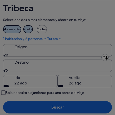
ago
de
Tribeca
-
semana,
10
14
Selecciona dos o más elementos y ahorra en tu viaje:
ago
ago
-
Alojamientos
Vuelos
Coches
16
ago
1 habitación y 2 personas
Turista
Origen
Origen
Destino
Destino
Ida
Vuelta
22 ago
23 ago
Solo necesito alojamiento para una parte del viaje
Buscar