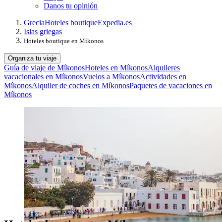
Danos tu opinión
Grecia
Hoteles boutique
Expedia.es
Islas griegas
Hoteles boutique en Míkonos
Organiza tu viaje
Guía de viaje de Míkonos
Hoteles en Míkonos
Alquileres
vacacionales en Míkonos
Vuelos a Míkonos
Actividades en
Míkonos
Alquiler de coches en Míkonos
Paquetes de vacaciones en
Míkonos