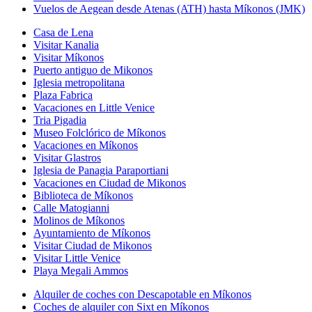
Vuelos de Aegean desde Atenas (ATH) hasta Míkonos (JMK)
Casa de Lena
Visitar Kanalia
Visitar Míkonos
Puerto antiguo de Mikonos
Iglesia metropolitana
Plaza Fabrica
Vacaciones en Little Venice
Tria Pigadia
Museo Folclórico de Míkonos
Vacaciones en Míkonos
Visitar Glastros
Iglesia de Panagia Paraportiani
Vacaciones en Ciudad de Mikonos
Biblioteca de Míkonos
Calle Matogianni
Molinos de Míkonos
Ayuntamiento de Míkonos
Visitar Ciudad de Mikonos
Visitar Little Venice
Playa Megali Ammos
Alquiler de coches con Descapotable en Míkonos
Coches de alquiler con Sixt en Míkonos