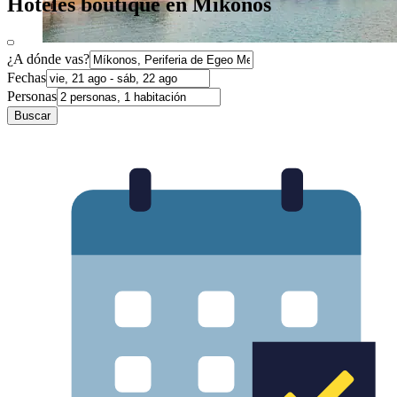
Hoteles boutique en Míkonos
¿A dónde vas?
Fechas
Personas
Buscar