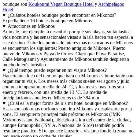
boutique son
Koukoumi Vegan Boutique Hotel
y
Archipelagos
Hotel
.
¿Cuántos hoteles boutique podré encontrar en Míkonos?
Expedia tiene 16 hoteles boutique en Míkonos.
Atracciones en Míkonos
Anímate, por ejemplo, a descubrir por qué sus playas, su fantástica
vida nocturna y las sensacionales vistas a la isla hacen tan especial a
este destino. Entre los puntos de interés más destacados de Míkonos,
se encuentran los siguientes: Puerto antiguo de Mikonos, Puerto
nuevo de Mikonos y Playa de Ornos. Claro que Playa Paradise,
Calle Matogianni y Ayuntamiento de Míkonos también despiertan
mucho interés turístico.
¿Qué tiempo puedo esperar en mi viaje a Míkonos?
Hacerte una idea del tiempo que hará en Míkonos es importante para
organizar tu viaje. Los meses más cálidos suelen ser agosto y julio,
con una temperatura media de 24 °C, y los meses más fríos son
enero y febrero, con una media de 13 °C. La media de
precipitaciones anuales en Míkonos es de 384 mm.
¿Cuál es la mejor forma de ir a mi hotel boutique en Míkonos?
Estas son solo unas opciones para ir a Míkonos y desplazarte por la
zona. El aeropuerto principal más próximo es Míkonos (JMK-
Mykonos Island National), ubicado a 2 km del centro de la ciudad,
aunque Ermoupolis (JSY-A. Nacional de Siros) también podría
resultarte práctico. Si te apetece lanzarte a visitar a fondo la zona, no
hay nada como un coche de alquiler.