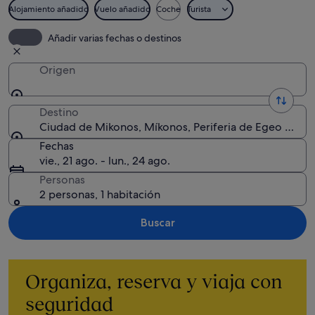
Alojamiento añadido
Vuelo añadido
Coche
Turista
Añadir varias fechas o destinos
Origen
Destino
Ciudad de Mikonos, Míkonos, Periferia de Egeo Merid
Fechas
vie., 21 ago. - lun., 24 ago.
Personas
2 personas, 1 habitación
Buscar
Organiza, reserva y viaja con
seguridad