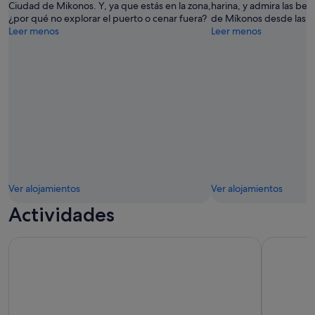
Ciudad de Mikonos. Y, ya que estás en la zona,
harina, y admira las bell
¿por qué no explorar el puerto o cenar fuera?
de Míkonos desde las co
Leer menos
Leer menos
Ver alojamientos
Ver alojamientos
Actividades
Excursión todo incluido a las islas Delos y Rhenia hasta 12 pa
Excursiones