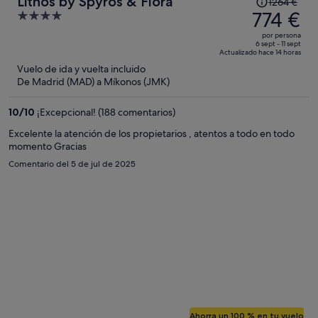
Lithos by Spyros & Flora
1264 €
precio
774 €
4
era
out
por persona
de
of
6 sept - 11 sept
Actualizado hace 14 horas
1264 €,
5
Vuelo de ida y vuelta incluido
ahora
De Madrid (MAD) a Míkonos (JMK)
es
de
10
/
10
¡Excepcional! (188 comentarios)
774 €
por
Excelente la atención de los propietarios , atentos a todo en todo
momento Gracias
persona
Comentario del 5 de jul de 2025
Ahorra un 100 % en tu vuelo