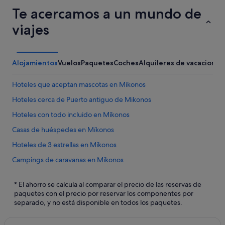
Te acercamos a un mundo de
viajes
Alojamientos
Vuelos
Paquetes
Coches
Alquileres de vacaciones
Hoteles que aceptan mascotas en Míkonos
Hoteles cerca de Puerto antiguo de Mikonos
Hoteles con todo incluido en Míkonos
Casas de huéspedes en Míkonos
Hoteles de 3 estrellas en Míkonos
Campings de caravanas en Míkonos
Hoteles con bodega en Míkonos
* El ahorro se calcula al comparar el precio de las reservas de
Hoteles con piscina en Míkonos
paquetes con el precio por reservar los componentes por
separado, y no está disponible en todos los paquetes.
Apartamentos en Míkonos
Apartamentos en Ciudad de Mikonos