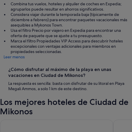
Combina tus vuelos, hoteles y alquiler de coches en Expedia;
agruparlos puede resultar en ahorros significativos.
Considera viajar durante la temporada baja (típicamente de
diciembre a febrero) para encontrar paquetes vacacionales más
asequibles a Mykonos Town.
Usa el filtro Precio por viajero en Expedia para encontrar una
oferta de paquete que se ajuste a tu presupuesto.
Marca el filtro Propiedades VIP Access para descubrir hoteles
excepcionales con ventajas adicionales para miembros en
propiedades seleccionadas.
Leer menos
¿Cómo disfrutar al máximo de la playa en unas
vacaciones en Ciudad de Mikonos?
La respuesta es sencilla: basta con disfrutar de su litoral en Playa
Megali Ammos, a solo 1 km de este destino.
Los mejores hoteles de Ciudad de
Mikonos
CAVO TAGOO MYKONOS
Grand B