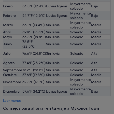
Mayormente
M
Enero
54.3°F (12.4°C)
Lluvias ligeras
Baja
soleado
ba
Mayormente
M
Febrero
54.7°F (12.6°C)
Lluvias ligeras
Baja
soleado
ba
Mayormente
Marzo
56.1°F (13.4°C)
Sin lluvia
Media
M
soleado
Abril
59.9°F (15.5°C)
Sin lluvia
Soleado
Media
M
Mayo
65.8°F (18.8°C)
Sin lluvia
Soleado
Media
M
72.5°F
M
Junio
Sin lluvia
Soleado
Media
(22.5°C)
al
M
Julio
76.6°F (24.8°C)
Sin lluvia
Soleado
Alta
al
M
Agosto
77.4°F (25.2°C)
Sin lluvia
Soleado
Alta
al
Septiembre
73.6°F (23.1°C)
Sin lluvia
Soleado
Alta
M
Octubre
67.6°F (19.8°C)
Sin lluvia
Soleado
Media
M
Mayormente
Noviembre
62.8°F (17.1°C)
Sin lluvia
Media
M
soleado
Mayormente
M
Diciembre
57.6°F (14.2°C)
Lluvias ligeras
Baja
soleado
ba
Leer menos
Consejos para ahorrar en tu viaje a Mykonos Town