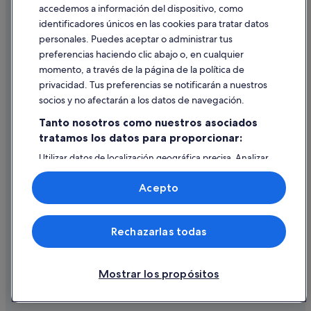
accedemos a información del dispositivo, como
identificadores únicos en las cookies para tratar datos
Ayuda
personales. Puedes aceptar o administrar tus
Ayuda
preferencias haciendo clic abajo o, en cualquier
momento, a través de la página de la política de
Cancelar un vuelo
privacidad. Tus preferencias se notificarán a nuestros
Cancelar una reserva de hotel o de un alquiler vacacional
socios y no afectarán a los datos de navegación.
Plazos de reembolso
Tanto nosotros como nuestros asociados
tratamos los datos para proporcionar:
Utilizar un cupón de Expedia
Utilizar datos de localización geográfica precisa. Analizar
Documentos para viajes internacionales
activamente las características del dispositivo para su
identificación. Almacenar la información en un dispositivo
Acepto
y/o acceder a ella. Publicidad y contenido personalizados,
medición de publicidad y contenido, investigación de
audiencia y desarrollo de servicios.
© 2026 Expedia, Inc., una empresa de Expedia Group. Todos los
Rechazarlas todas
Lista de asociados (proveedores)
derechos reservados. Expedia y el logotipo de Expedia son marcas
comerciales o marcas comerciales registradas de Expedia, Inc.
Vacationspot, S.L., Agencia de Viajes, I-AV-0000631.3.
Mostrar los propósitos