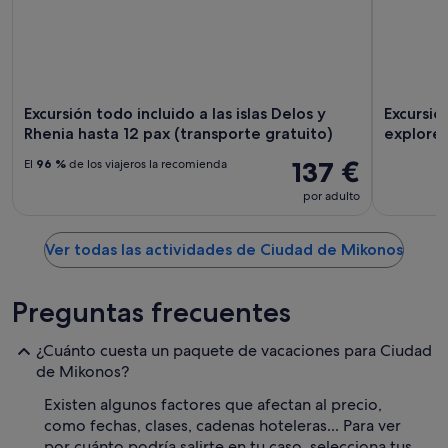
Excursión todo incluido a las islas Delos y
Excursion
Rhenia hasta 12 pax (transporte gratuito)
explore 
137 €
El
96 %
de los viajeros la recomienda
por adulto
Ver todas las actividades de Ciudad de Mikonos
Preguntas frecuentes
¿Cuánto cuesta un paquete de vacaciones para Ciudad
de Mikonos?
Existen algunos factores que afectan al precio,
como fechas, clases, cadenas hoteleras... Para ver
por cuánto podría salirte en tu caso, selecciona tus