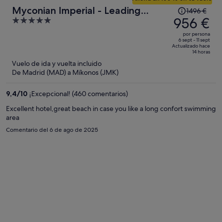
El
Myconian Imperial - Leading
1496 €
precio
956 €
5
Hotels of the World
era
out
por persona
de
of
6 sept - 11 sept
Actualizado hace
1496 €,
5
14 horas
ahora
Vuelo de ida y vuelta incluido
es
De Madrid (MAD) a Míkonos (JMK)
de
956 €
9,4
/
10
¡Excepcional! (460 comentarios)
por
Excellent hotel,great beach in case you like a long confort swimming
persona
area
Comentario del 6 de ago de 2025