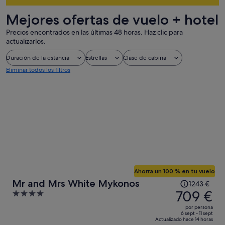
Mejores ofertas de vuelo + hotel
Precios encontrados en las últimas 48 horas. Haz clic para
actualizarlos.
Duración de la estancia
Estrellas
Clase de cabina
Eliminar todos los filtros
Ahorra un 100 % en tu vuelo
El
Mr and Mrs White Mykonos
1243 €
precio
709 €
4
era
out
por persona
de
of
6 sept - 11 sept
Actualizado hace 14 horas
1243 €,