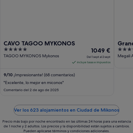
CAVO TAGOO MYKONOS
Gran
5
El
4
1049 €
out
precio
out
TAGOO MYKONOS Mykonos
Megali
Del 1 sept al 2 sept
Mykonos
of
es
of
incluye tasas e impuestos
5
de
5
1049 €
9
/
10
¡Impresionante! (68 comentarios)
por
"Excelente, lo mejor en miconos"
noche
Comentario del 2 de ago de 2025
del
1
sept
Ver los 623 alojamientos en Ciudad de Mikonos
al
2
Precio más bajo por noche encontrado en las últimas 24 horas para una estancia
sept
de 1 noche y 2 adultos. Los precios y la disponibilidad están sujetos a cambios.
Pueden aplicarse términos y condiciones adicionales.