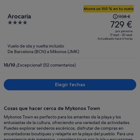
Ahorra un 100 % en tu vuelo
El
Arocaria
1108 €
precio
729 €
4
era
out
por persona
de
of
17 sept - 20 sept
Actualizado hace 6 horas
1108 €,
5
Vuelo de ida y vuelta incluido
ahora
De Barcelona (BCN) a Míkonos (JMK)
es
de
10
/
10
¡Excepcional! (52 comentarios)
729 €
por
persona
Elegir fechas
Cosas que hacer cerca de Mykonos Town
Mykonos Town es perfecto para los amantes de la playa y los
entusiastas de la cultura, ofreciendo una variedad de actividades.
Puedes explorar senderos escénicos, disfrutar de compras en
encantadoras boutiques y relajarte en la playa del pueblo. Para una
experiencia más inmersiva, considera tours por la isla y excursiones