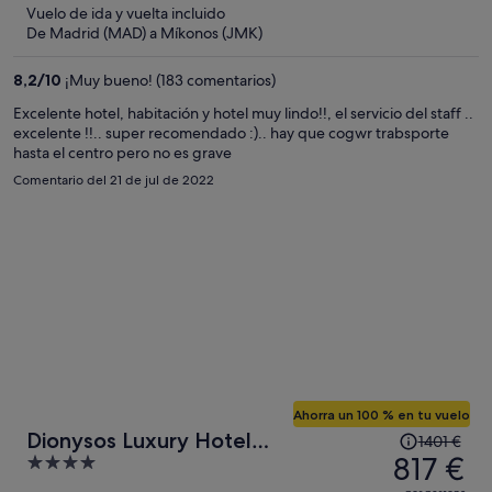
5
Vuelo de ida y vuelta incluido
ahora
De Madrid (MAD) a Míkonos (JMK)
es
de
8,2
/
10
¡Muy bueno! (183 comentarios)
709 €
por
Excelente hotel, habitación y hotel muy lindo!!, el servicio del staff ..
excelente !!.. super recomendado :).. hay que cogwr trabsporte
persona
hasta el centro pero no es grave
Comentario del 21 de jul de 2022
Ahorra un 100 % en tu vuelo
El
Dionysos Luxury Hotel
1401 €
precio
817 €
4
Mykonos
era
out