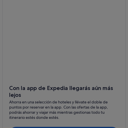
Hoteles en la playa en Míkonos
Míkonos hoteles
Hoteles para bodas en Míkonos
Hoteles para ir de compras en Míkonos
Hoteles cerca de Molinos de Míkonos
Ciudad de Mikonos hoteles
Pensiones en Míkonos
Apartoteles en Míkonos
Hoteles de 4 estrellas en Míkonos
Hoteles de 5 estrellas en Míkonos
Con la app de Expedia llegarás aún más
Casas barco en Míkonos
lejos
Hoteles ecológicos en Míkonos
Ahorra en una selección de hoteles y llévate el doble de
puntos por reservar en la app. Con las ofertas de la app,
Little Venice hoteles
podrás ahorrar y viajar más mientras gestionas todo tu
Hoteles de lujo en Míkonos
itinerario estés donde estés.
Cabañas en Míkonos