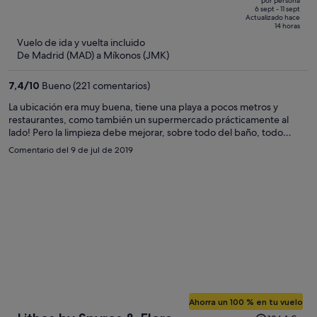
por persona
de
of
6 sept - 11 sept
Actualizado hace
1401 €,
5
14 horas
ahora
Vuelo de ida y vuelta incluido
es
De Madrid (MAD) a Míkonos (JMK)
de
817 €
7,4
/
10
Bueno (221 comentarios)
por
La ubicación era muy buena, tiene una playa a pocos metros y
persona
restaurantes, como también un supermercado prácticamente al
lado! Pero la limpieza debe mejorar, sobre todo del baño, todo
estaba oxidado y colocar una ducha en el baño.
Comentario del 9 de jul de 2019
Ahorra un 100 % en tu vuelo
El