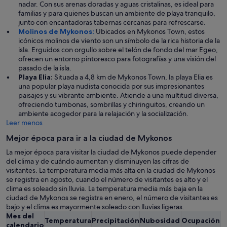
nadar. Con sus arenas doradas y aguas cristalinas, es ideal para
familias y para quienes buscan un ambiente de playa tranquilo,
junto con encantadoras tabernas cercanas para refrescarse.
Molinos de Mykonos:
Ubicados en Mykonos Town, estos
icónicos molinos de viento son un símbolo de la rica historia de la
isla. Erguidos con orgullo sobre el telón de fondo del mar Egeo,
ofrecen un entorno pintoresco para fotografías y una visión del
pasado de la isla.
Playa Elia:
Situada a 4,8 km de Mykonos Town, la playa Elia es
una popular playa nudista conocida por sus impresionantes
paisajes y su vibrante ambiente. Atiende a una multitud diversa,
ofreciendo tumbonas, sombrillas y chiringuitos, creando un
ambiente acogedor para la relajación y la socialización.
Leer menos
Mejor época para ir a la ciudad de Mykonos
La mejor época para visitar la ciudad de Mykonos puede depender
del clima y de cuándo aumentan y disminuyen las cifras de
visitantes. La temperatura media más alta en la ciudad de Mykonos
se registra en agosto, cuando el número de visitantes es alto y el
clima es soleado sin lluvia. La temperatura media más baja en la
ciudad de Mykonos se registra en enero, el número de visitantes es
bajo y el clima es mayormente soleado con lluvias ligeras.
Mes del
Temperatura
Precipitación
Nubosidad
Ocupación
P
calendario