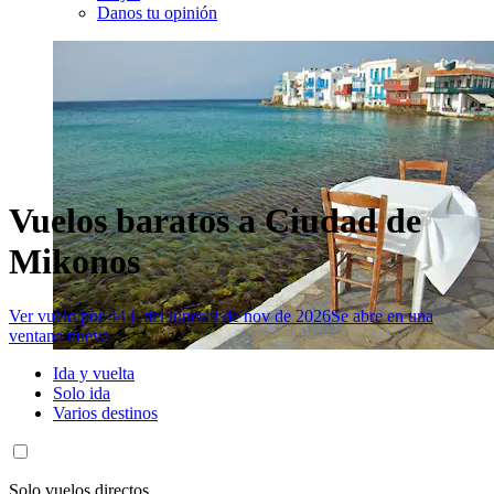
Danos tu opinión
Vuelos baratos a Ciudad de
Mikonos
Ver vuelo por 44 € del lunes 9 de nov de 2026
Se abre en una
ventana nueva
Ida y vuelta
Solo ida
Varios destinos
Solo vuelos directos