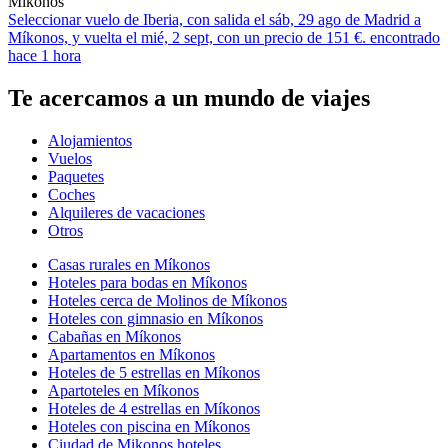
Míkonos
Seleccionar vuelo de Iberia, con salida el sáb, 29 ago de Madrid a
Míkonos, y vuelta el mié, 2 sept, con un precio de 151 €. encontrado
hace 1 hora
Te acercamos a un mundo de viajes
Alojamientos
Vuelos
Paquetes
Coches
Alquileres de vacaciones
Otros
Casas rurales en Míkonos
Hoteles para bodas en Míkonos
Hoteles cerca de Molinos de Míkonos
Hoteles con gimnasio en Míkonos
Cabañas en Míkonos
Apartamentos en Míkonos
Hoteles de 5 estrellas en Míkonos
Apartoteles en Míkonos
Hoteles de 4 estrellas en Míkonos
Hoteles con piscina en Míkonos
Ciudad de Mikonos hoteles