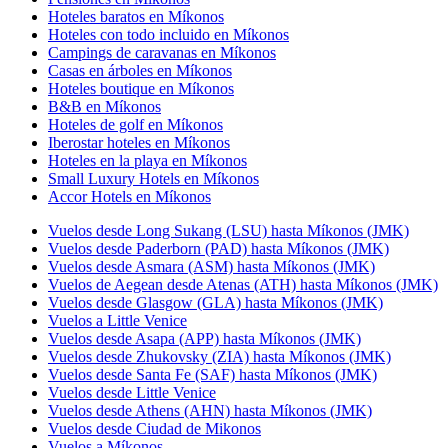
Hoteles baratos en Míkonos
Hoteles con todo incluido en Míkonos
Campings de caravanas en Míkonos
Casas en árboles en Míkonos
Hoteles boutique en Míkonos
B&B en Míkonos
Hoteles de golf en Míkonos
Iberostar hoteles en Míkonos
Hoteles en la playa en Míkonos
Small Luxury Hotels en Míkonos
Accor Hotels en Míkonos
Vuelos desde Long Sukang (LSU) hasta Míkonos (JMK)
Vuelos desde Paderborn (PAD) hasta Míkonos (JMK)
Vuelos desde Asmara (ASM) hasta Míkonos (JMK)
Vuelos de Aegean desde Atenas (ATH) hasta Míkonos (JMK)
Vuelos desde Glasgow (GLA) hasta Míkonos (JMK)
Vuelos a Little Venice
Vuelos desde Asapa (APP) hasta Míkonos (JMK)
Vuelos desde Zhukovsky (ZIA) hasta Míkonos (JMK)
Vuelos desde Santa Fe (SAF) hasta Míkonos (JMK)
Vuelos desde Little Venice
Vuelos desde Athens (AHN) hasta Míkonos (JMK)
Vuelos desde Ciudad de Mikonos
Vuelos a Míkonos