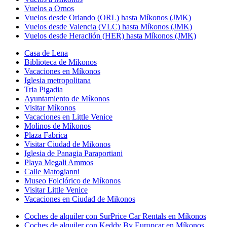
Vuelos a Ornos
Vuelos desde Orlando (ORL) hasta Míkonos (JMK)
Vuelos desde Valencia (VLC) hasta Míkonos (JMK)
Vuelos desde Heraclión (HER) hasta Míkonos (JMK)
Casa de Lena
Biblioteca de Míkonos
Vacaciones en Míkonos
Iglesia metropolitana
Tria Pigadia
Ayuntamiento de Míkonos
Visitar Míkonos
Vacaciones en Little Venice
Molinos de Míkonos
Plaza Fabrica
Visitar Ciudad de Mikonos
Iglesia de Panagia Paraportiani
Playa Megali Ammos
Calle Matogianni
Museo Folclórico de Míkonos
Visitar Little Venice
Vacaciones en Ciudad de Mikonos
Coches de alquiler con SurPrice Car Rentals en Míkonos
Coches de alquiler con Keddy By Europcar en Míkonos