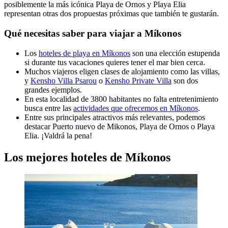
posiblemente la más icónica Playa de Ornos y Playa Elia
representan otras dos propuestas próximas que también te gustarán.
Qué necesitas saber para viajar a Míkonos
Los
hoteles de playa en Míkonos
son una elección estupenda
si durante tus vacaciones quieres tener el mar bien cerca.
Muchos viajeros eligen clases de alojamiento como las villas,
y
Kensho Villa Psarou
o
Kensho Private Villa
son dos
grandes ejemplos.
En esta localidad de 3800 habitantes no falta entretenimiento
busca entre las
actividades que ofrecemos en Míkonos
.
Entre sus principales atractivos más relevantes, podemos
destacar Puerto nuevo de Mikonos, Playa de Ornos o Playa
Elia. ¡Valdrá la pena!
Los mejores hoteles de Míkonos