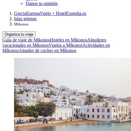
Danos tu opinión
Grecia
Europa
Vuelo + Hotel
Expedia.es
Islas griegas
Míkonos
Organiza tu viaje
Guía de viaje de Míkonos
Hoteles en Míkonos
Alquileres
vacacionales en Míkonos
Vuelos a Míkonos
Actividades en
Míkonos
Alquiler de coches en Míkonos