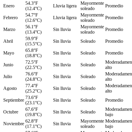
54.3°F
Mayormente
Enero
Lluvia ligera
Promedio
(12.4°C)
soleado
54.7°F
Mayormente
Febrero
Lluvia ligera
Promedio
(12.6°C)
soleado
56.1°F
Mayormente
Marzo
Sin lluvia
Promedio
(13.4°C)
soleado
59.9°F
Abril
Sin lluvia
Soleado
Promedio
(15.5°C)
65.8°F
Mayo
Sin lluvia
Soleado
Promedio
(18.8°C)
72.5°F
Moderadamen
Junio
Sin lluvia
Soleado
(22.5°C)
alto
76.6°F
Moderadamen
Julio
Sin lluvia
Soleado
(24.8°C)
alto
77.4°F
Moderadamen
Agosto
Sin lluvia
Soleado
(25.2°C)
alto
73.6°F
Septiembre
Sin lluvia
Soleado
Promedio
(23.1°C)
67.6°F
Moderadamen
Octubre
Sin lluvia
Soleado
(19.8°C)
bajo
62.8°F
Mayormente
Moderadamen
Noviembre
Sin lluvia
(17.1°C)
soleado
bajo