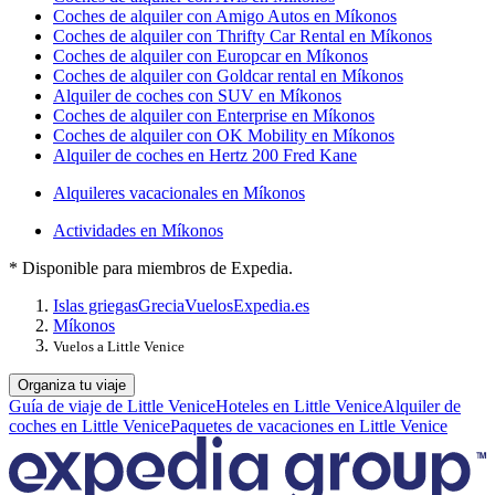
Coches de alquiler con Amigo Autos en Míkonos
Coches de alquiler con Thrifty Car Rental en Míkonos
Coches de alquiler con Europcar en Míkonos
Coches de alquiler con Goldcar rental en Míkonos
Alquiler de coches con SUV en Míkonos
Coches de alquiler con Enterprise en Míkonos
Coches de alquiler con OK Mobility en Míkonos
Alquiler de coches en Hertz 200 Fred Kane
Alquileres vacacionales en Míkonos
Actividades en Míkonos
* Disponible para miembros de Expedia.
Islas griegas
Grecia
Vuelos
Expedia.es
Míkonos
Vuelos a Little Venice
Organiza tu viaje
Guía de viaje de Little Venice
Hoteles en Little Venice
Alquiler de
coches en Little Venice
Paquetes de vacaciones en Little Venice