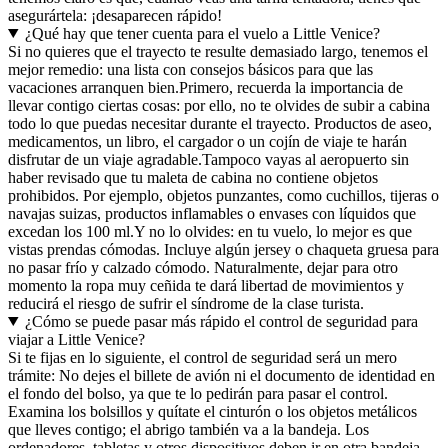
asegurártela: ¡desaparecen rápido!
¿Qué hay que tener cuenta para el vuelo a Little Venice?
Si no quieres que el trayecto te resulte demasiado largo, tenemos el
mejor remedio: una lista con consejos básicos para que las
vacaciones arranquen bien.
Primero, recuerda la importancia de
llevar contigo ciertas cosas: por ello, no te olvides de subir a cabina
todo lo que puedas necesitar durante el trayecto. Productos de aseo,
medicamentos, un libro, el cargador o un cojín de viaje te harán
disfrutar de un viaje agradable.
Tampoco vayas al aeropuerto sin
haber revisado que tu maleta de cabina no contiene objetos
prohibidos. Por ejemplo, objetos punzantes, como cuchillos, tijeras o
navajas suizas, productos inflamables o envases con líquidos que
excedan los 100 ml.
Y no lo olvides: en tu vuelo, lo mejor es que
vistas prendas cómodas. Incluye algún jersey o chaqueta gruesa para
no pasar frío y calzado cómodo. Naturalmente, dejar para otro
momento la ropa muy ceñida te dará libertad de movimientos y
reducirá el riesgo de sufrir el síndrome de la clase turista.
¿Cómo se puede pasar más rápido el control de seguridad para
viajar a Little Venice?
Si te fijas en lo siguiente, el control de seguridad será un mero
trámite: No dejes el billete de avión ni el documento de identidad en
el fondo del bolso, ya que te lo pedirán para pasar el control.
Examina los bolsillos y quítate el cinturón o los objetos metálicos
que lleves contigo; el abrigo también va a la bandeja. Los
ordenadores, tabletas y otros dispositivos deben ir en otra bandeja,