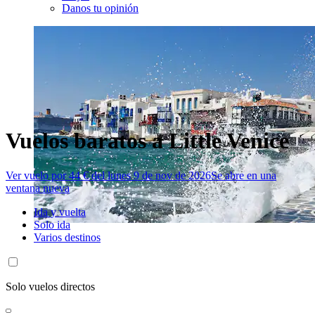
Danos tu opinión
Vuelos baratos a Little Venice
Ver vuelo por 44 € del lunes 9 de nov de 2026
Se abre en una
ventana nueva
Ida y vuelta
Solo ida
Varios destinos
Solo vuelos directos