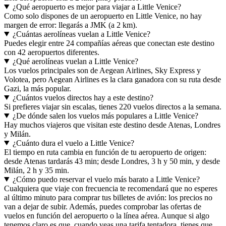
¿Qué aeropuerto es mejor para viajar a Little Venice?
Como solo dispones de un aeropuerto en Little Venice, no hay
margen de error: llegarás a JMK (a 2 km).
¿Cuántas aerolíneas vuelan a Little Venice?
Puedes elegir entre 24 compañías aéreas que conectan este destino
con 42 aeropuertos diferentes.
¿Qué aerolíneas vuelan a Little Venice?
Los vuelos principales son de Aegean Airlines, Sky Express y
Volotea, pero Aegean Airlines es la clara ganadora con su ruta desde
Gazi, la más popular.
¿Cuántos vuelos directos hay a este destino?
Si prefieres viajar sin escalas, tienes 220 vuelos directos a la semana.
¿De dónde salen los vuelos más populares a Little Venice?
Hay muchos viajeros que visitan este destino desde Atenas, Londres
y Milán.
¿Cuánto dura el vuelo a Little Venice?
El tiempo en ruta cambia en función de tu aeropuerto de origen:
desde Atenas tardarás 43 min; desde Londres, 3 h y 50 min, y desde
Milán, 2 h y 35 min.
¿Cómo puedo reservar el vuelo más barato a Little Venice?
Cualquiera que viaje con frecuencia te recomendará que no esperes
al último minuto para comprar tus billetes de avión: los precios no
van a dejar de subir. Además, puedes comprobar las ofertas de
vuelos en función del aeropuerto o la línea aérea. Aunque si algo
tenemos claro es que, cuando veas una tarifa tentadora, tienes que