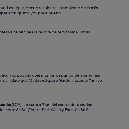
p
hotel boutique, donde respirarás un ambiente de lo más
a
apte a tus gustos y tu presupuesto.
l
e
s
a
tes y una piscina al aire libre de temporada. Otras
t
r
a
c
c
i
o
n
stico y su popular ópera. Entre los puntos de interés más
e
rminal. Claro que Madison Square Garden, Estadio Yankee
s
d
e
5
a
uardia (LGA), ubicado a 9 km del centro de la ciudad,
v
e metro 86 St. (Central Park West) y Estación 86 St.
.
a
d