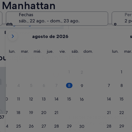
an: consulta la
n Manhattan
Fechas
Per
Mañana
sáb., 22 ago. - dom., 23 ago.
2 p
9 ago - 10 ago
Tus
En dos semanas
agosto de 2026
meses
21 ago - 23 ago
actuales
son
lunes
martes
miércoles
jueves
viernes
sábado
domingo
lunes
lun.
mar.
mié.
jue.
vie.
sáb.
dom.
lun.
mar.
boutique en Manhattan
August
de
2026
Hotel Belleclaire Central Park,
1
1
2
y
September
3
4
5
6
7
8
7
8
9
de
2026.
10
11
12
13
14
15
14
15
16
17
18
19
20
21
22
21
22
23
Hotel Belleclaire Central Park,
 57
3. Hotel Belleclaire Central P
Small Luxury Hotel
nto
24
25
26
27
28
29
28
29
30
Alojamiento
n