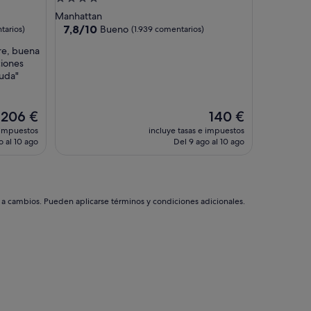
a
de
Manhattan
e
4.0 estrellas
7.8
7,8/10
Bueno
tarios)
(1.939 comentarios)
x
sobre
c
re, buena
10,
e
ciones
Bueno,
l
duda"
(1.939 comentarios)
e
n
t
El
El
206 €
140 €
e
precio
precio
 impuestos
incluye tasas e impuestos
u
actual
actual
o al 10 ago
Del 9 ago al 10 ago
b
es
es
i
de
de
c
206 €
140 €
a
c
s a cambios. Pueden aplicarse términos y condiciones adicionales.
i
ó
n
,
e
n
t
i
m