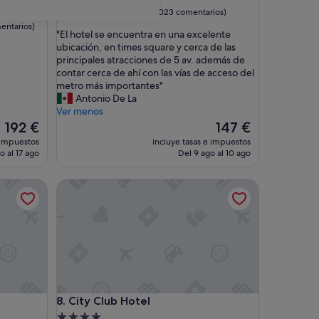
4.5 estrellas
8.8
8,8/10
Excelente
(1.023 comentarios)
sobre
entarios)
"
"El hotel se encuentra en una excelente
10,
E
ubicación, en times square y cerca de las
Excelente,
l
principales atracciones de 5 av. además de
(1.023 comentarios)
h
contar cerca de ahí con las vías de acceso del
o
metro más importantes"
t
Antonio De La
e
Ver menos
l
El
El
192 €
147 €
s
precio
precio
 impuestos
incluye tasas e impuestos
e
actual
actual
o al 17 ago
Del 9 ago al 10 ago
e
es
es
n
de
de
City Club Hotel
c
192 €
147 €
u
e
n
t
r
a
e
n
City Club Hotel
8. City Club Hotel
u
n
Alojamiento