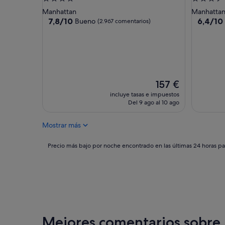
a
de
de
Manhattan
Manhatta
b
4.0 estrellas
3.5 estrel
7.8
6.4
7,8/10
6,4/10
Bueno
(2.967 comentarios)
l
sobre
sobre
e
10,
10,
c
Bueno,
(2.279 c
o
(2.967 comentarios)
n
n
i
El
157 €
ñ
precio
incluye tasas e impuestos
a
actual
Del 9 ago al 10 ago
s
es
p
de
e
Mostrar más
157 €
q
u
Precio
Precio más bajo por noche encontrado en las últimas 24 horas par
e
más
ñ
bajo
a
por
s
noche
.
encontrado
E
en
l
las
p
últimas
Mejores comentarios sobre
e