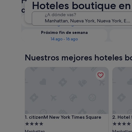
Hoteles boutique en Manhatt
Hoteles boutique e
disponibilidad
¿A dónde vas?
Esta noche
8 ago - 9 ago
Próximo fin de semana
14 ago - 16 ago
Nuestros mejores hoteles 
citizenM New York Times Square
Hotel 57
citizenM New York Times Square
Hotel 57
1. citizenM New York Times Square
2. Hotel
Alojamiento
Alojamie
de
de
Manhattan
Manhatta