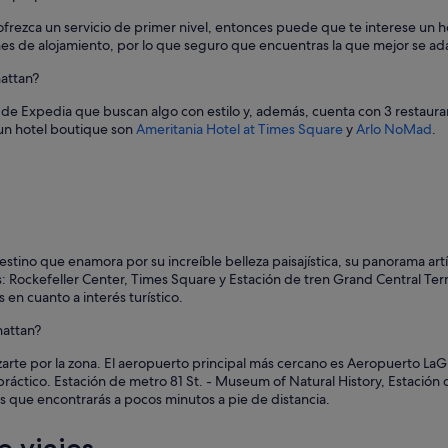
b
u
ofrezca un servicio de primer nivel, entonces puede que te interese un 
e
ones de alojamiento, por lo que seguro que encuentras la que mejor se ad
n
t
hattan?
a
 de Expedia que buscan algo con estilo y, además, cuenta con 3 restauran
m
un hotel boutique son
Ameritania Hotel at Times Square
y
Arlo NoMad
.
a
ñ
o
d
e
h
a
b
stino que enamora por su increíble belleza paisajística, su panorama artí
i
: Rockefeller Center, Times Square y Estación de tren Grand Central Te
t
n cuanto a interés turístico.
a
c
hattan?
i
arte por la zona. El aeropuerto principal más cercano es Aeropuerto LaG
o
áctico. Estación de metro 81 St. - Museum of Natural History, Estación d
n
s que encontrarás a pocos minutos a pie de distancia.
e
s
v