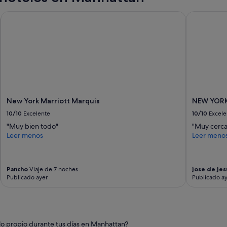
l
e
New York Marriott Marquis
NEW YORKE
s
i
e
m
p
r
e
,
b
New York Marriott Marquis
NEW YORK
u
e
10/10
Excelente
10/10
Excele
n
"Muy bien todo"
"Muy cerca
a
Leer menos
Leer meno
u
b
i
c
Pancho
Viaje de 7 noches
jose de jes
a
Publicado ayer
Publicado a
c
i
ó
n
,
o propio durante tus días en Manhattan?