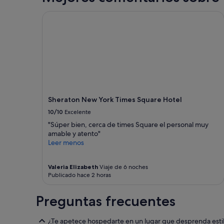
24 horas
r
para
Sheraton New York Times Square Hotel
s
una
o
estancia
n
de
a
1 noche
l
y
m
2 adultos.
u
Los
y
precios
a
y
t
Sheraton New York Times Square Hotel
la
e
disponibilidad
10/10
Excelente
n
están
"Súper bien, cerca de times Square el personal muy
t
sujetos
amable y atento"
o
a
Leer menos
s
cambios.
i
Pueden
e
aplicarse
Valeria Elizabeth
Viaje de 6 noches
m
términos
Publicado hace 2 horas
p
y
r
condiciones
e
Preguntas frecuentes
adicionales.
.
L
¿Te apetece hospedarte en un lugar que desprenda estil
a