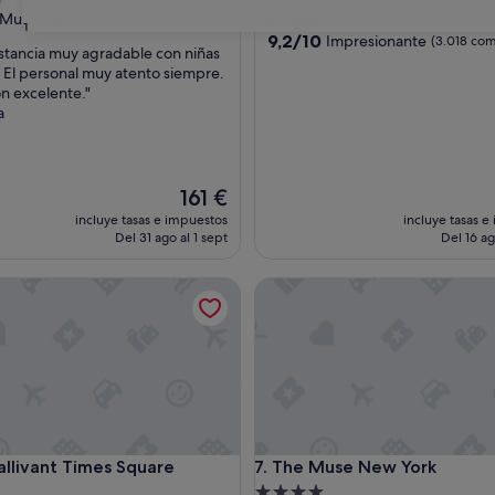
de
las
Muy bueno
(1.069 comentarios)
Manhattan
31
4.0 estrellas
9.2
9,2/10
Impresionante
(3.018 com
stancia muy agradable con niñas
sobre
El personal muy atento siempre.
10,
ón excelente."
Impresionante,
a
omentarios)
(3.018 comentarios)
El
161 €
precio
incluye tasas e impuestos
incluye tasas e
actual
Del 31 ago al 1 sept
Del 16 ag
es
de
ivant Times Square
The Muse New York
161 €
ivant Times Square
The Muse New York
allivant Times Square
7. The Muse New York
nto
Alojamiento