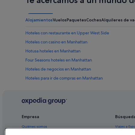
Te acercamos a un mundo de
Alojamientos
Vuelos
Paquetes
Coches
Alquileres de v
Hoteles con restaurante en Upper West Side
Hoteles con casino en Manhattan
Hotusa hoteles en Manhattan
Four Seasons hoteles en Manhattan
Hoteles de negocios en Manhattan
Hoteles para ir de compras en Manhattan
Affinia hoteles en Manhattan
Hoteles con spa en Manhattan
Nh Hotels en Manhattan
Hoteles con wifi en Manhattan
Empresa
Búsqued
Hoteles cerca de Madison Avenue
Quiénes somos
Viajes a Esp
Hoteles de lujo en Upper East Side