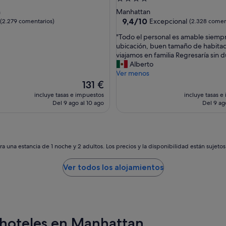
de
n
Manhattan
las
4.0 estrellas
9.4
9,4/10
Excepcional
(2.279 comentarios)
(2.328 comen
sobre
"
"Todo el personal es amable siemp
10,
T
ubicación, buen tamaño de habita
omentarios)
Excepcional,
o
viajamos en familia Regresaría sin 
(2.328 comentarios)
d
Alberto
o
Ver menos
e
El
131 €
l
precio
incluye tasas e impuestos
incluye tasas e
p
actual
Del 9 ago al 10 ago
Del 9 ag
e
es
r
de
s
131 €
o
n
a una estancia de 1 noche y 2 adultos. Los precios y la disponibilidad están sujeto
a
l
Ver todos los alojamientos
e
s
a
m
a
b
 hoteles en Manhattan