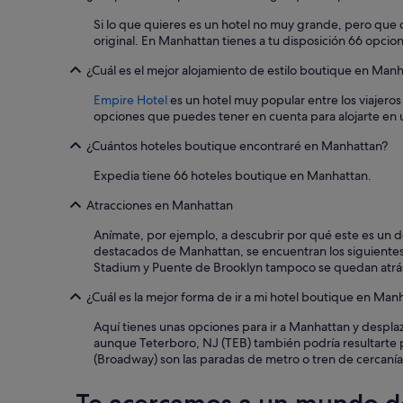
u
Si lo que quieres es un hotel no muy grande, pero que 
b
original. En Manhattan tienes a tu disposición 66 opci
i
c
¿Cuál es el mejor alojamiento de estilo boutique en Man
a
c
Empire Hotel
es un hotel muy popular entre los viajeros
i
opciones que puedes tener en cuenta para alojarte en 
ó
n
¿Cuántos hoteles boutique encontraré en Manhattan?
e
Expedia tiene 66 hoteles boutique en Manhattan.
x
c
Atracciones en Manhattan
e
l
Anímate, por ejemplo, a descubrir por qué este es un de
e
destacados de Manhattan, se encuentran los siguientes
n
Stadium y Puente de Brooklyn tampoco se quedan atrás e
t
e
¿Cuál es la mejor forma de ir a mi hotel boutique en Man
.
"
Aquí tienes unas opciones para ir a Manhattan y desplaz
aunque Teterboro, NJ (TEB) también podría resultarte pr
(Broadway) son las paradas de metro o tren de cercanía