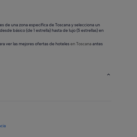
a
y
e
d
teles de una zona específica de Toscana y selecciona un
a
sde básico (de 1 estrella) hasta de lujo (5 estrellas) en
t
.
H
ara ver las mejores ofertas de hoteles
en Toscana
antes
i
g
h
l
y
r
e
c
o
m
m
e
n
d
.
ncia
"