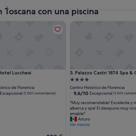
31
n Toscana con una piscina
el Lucchesi
Palazzo Castri 1874 Spa & Gar
el Lucchesi
Palazzo Castri 1874 Spa & Gar
Hotel Lucchesi
3. Palazzo Castri 1874 Spa &
nto
Alojamiento
de
tórico de Florencia
Centro Histórico de Florencia
las
4.0 estrellas
9.6
9,6/10
Excepcional
Excepcional
(1.001 comentarios)
(1.001 coment
sobre
"
"Muy recomendable! Excelente y m
10,
M
alberca y spa! El desayuno muy rico 
nal,
Excepcional,
u
amable"
omentarios)
(1.001 comentarios)
y
Arturo
r
Ver menos
e
c
El