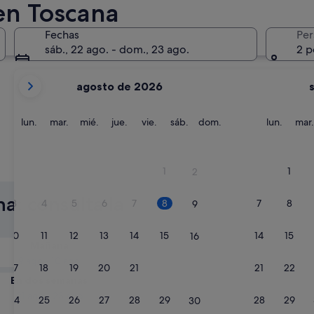
en Toscana
Pisa
Siena
Fechas
Per
sáb., 22 ago. - dom., 23 ago.
2 p
Tus
agosto de 2026
meses
actuales
son
lunes
martes
miércoles
jueves
viernes
sábado
domingo
lunes
lun.
mar.
mié.
jue.
vie.
sáb.
dom.
lun.
mar.
August
de
2026
Pisa
Siena
1
1
2
y
September
a: consulta la
3
4
5
6
7
8
7
8
9
de
2026.
10
11
12
13
14
15
14
15
16
Mañana
9 ago - 10 ago
17
18
19
20
21
22
21
22
23
En dos semanas
21 ago - 23 ago
24
25
26
27
28
29
28
29
30