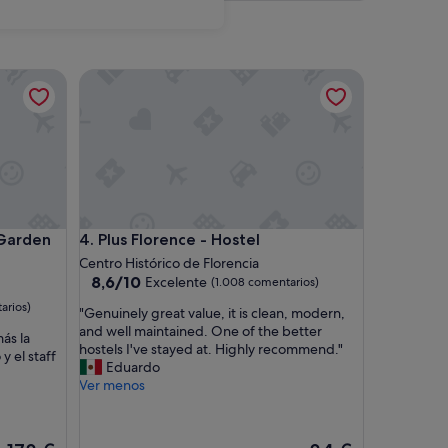
den
Plus Florence - Hostel
den
Plus Florence - Hostel
 Garden
4. Plus Florence - Hostel
Centro Histórico de Florencia
8.6
8,6/10
Excelente
(1.008 comentarios)
sobre
arios)
"
"Genuinely great value, it is clean, modern,
10,
G
and well maintained. One of the better
Excelente,
ás la
e
hostels I've stayed at. Highly recommend."
(1.008 comentarios)
y el staff
n
Eduardo
u
Ver menos
i
n
e
El
El