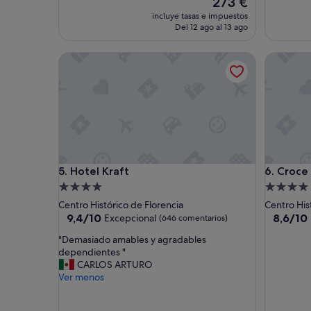
273 €
o
precio
incluye tasas e impuestos
m
actual
Del 12 ago al 13 ago
,
es
n
de
Hotel Kraft
Croce Di
i
273 €
c
e
b
r
e
a
k
f
Hotel Kraft
Croce Di
5. Hotel Kraft
6. Croce
a
s
Alojamiento
Alojamie
t
de
de
Centro Histórico de Florencia
Centro His
.
4.0 estrellas
4.0 estrel
9.4
8.6
9,4/10
8,6/10
Excepcional
(646 comentarios)
M
sobre
sobre
o
"
"Demasiado amables y agradables
10,
10,
d
D
dependientes "
Excepcional,
Excelent
e
e
CARLOS ARTURO
(646 comentarios)
(924 com
r
m
Ver menos
n
a
h
s
o