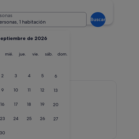
Montepulciano
sonas
Buscar
ersonas, 1 habitación
septiembre de 2026
martes
miércoles
jueves
viernes
sábado
domingo
mié.
jue.
vie.
sáb.
dom.
Montepulciano
2
3
4
5
6
9
10
11
12
13
16
17
18
19
20
23
24
25
26
27
Ver mapa
30