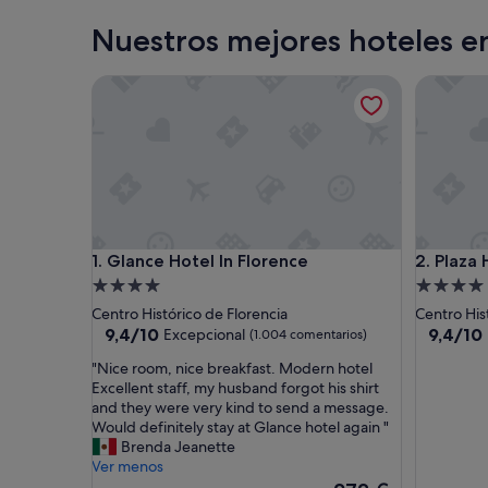
Nuestros mejores hoteles e
Glance Hotel In Florence
Plaza Hot
Glance Hotel In Florence
Plaza Hot
1. Glance Hotel In Florence
2. Plaza 
Alojamiento
Alojamie
de
de
Centro Histórico de Florencia
Centro His
4.0 estrellas
4.0 estrel
9.4
9.4
9,4/10
9,4/10
Excepcional
(1.004 comentarios)
sobre
sobre
"
"Nice room, nice breakfast. Modern hotel
10,
10,
N
Excellent staff, my husband forgot his shirt
Excepcional,
Excepcio
i
and they were very kind to send a message.
(1.004 comentarios)
(1.001 c
c
Would definitely stay at Glance hotel again "
e
Brenda Jeanette
r
Ver menos
o
El