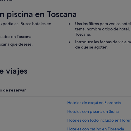
l
g
on piscina en Toscana
i
m
n
 Expedia.es. Busca hoteles en
Usa los filtros para ver los ho
a
tema, nombre o tipo de hotel, de
s
Toscana.
acados en Toscana.
i
Introduce las fechas de viaje p
oscana que desees.
o
de que se agoten.
m
u
y
b
 viajes
i
e
n
p
s de reservar
e
r
o
Hoteles de esquí en Florencia
p
Hoteles con piscina en Siena
e
q
Hoteles con todo incluido en Flore
u
e
Hoteles con casino en Florencia