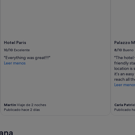
y
o
r
n
i
e
c
s
o
d
y
e
e
b
l
u
Hotel Paris
Palazzo M
s
e
t
10/10
Excelente
8/10
Bueno
n
a
t
"Everything was great!!!"
"The hotel 
f
a
Leer menos
friendly st
f
m
location is
a
a
it’s an eas
m
ñ
reach all t
a
o
Leer meno
b
y
l
d
e
i
"
s
Martin
Viaje de 2 noches
Carla Patric
Publicado hace 2 días
Publicado ha
e
ñ
o
,
cana
e