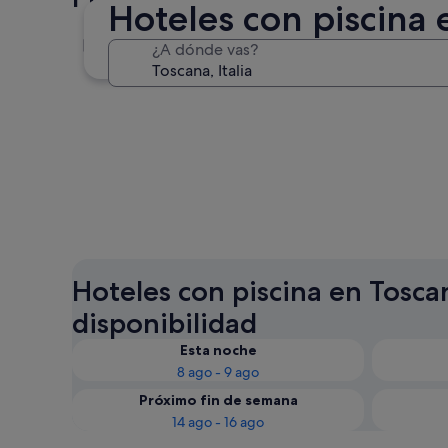
Hoteles con piscina 
Florencia
¿A dónde vas?
Florencia
Hoteles con piscina en Toscan
disponibilidad
Esta noche
8 ago - 9 ago
Próximo fin de semana
14 ago - 16 ago