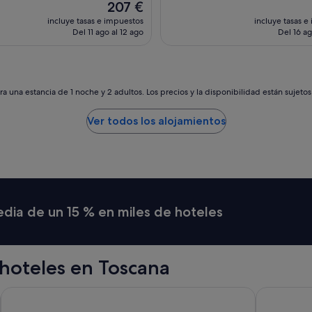
c
El
207 €
a
i
precio
incluye tasas e impuestos
incluye tasas e
l
ó
actual
Del 11 ago al 12 ago
Del 16 ag
b
n
es
e
e
de
r
s
207 €
c
p
a
e
a una estancia de 1 noche y 2 adultos. Los precios y la disponibilidad están sujeto
y
c
s
t
Ver todos los alojamientos
p
a
a
c
!
u
E
l
l
a
d
r
e
,
media de un 15 % en miles de hoteles
s
h
a
a
y
b
u
i
hoteles en Toscana
n
t
o
a
m
c
Hotel Paris
Palazzo Mo
u
i