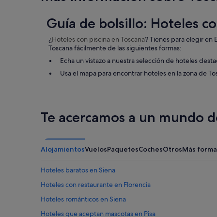
e
r
e
Guía de bolsillo: Hoteles c
v
e
¿
Hoteles con piscina
en Toscana
? Tienes para elegir en
r
Toscana fácilmente de las siguientes formas:
y
Echa un vistazo a nuestra selección de hoteles dest
k
i
Usa el mapa para encontrar hoteles en la zona de T
n
d
t
o
Te acercamos a un mundo de
s
e
n
d
Alojamientos
Vuelos
Paquetes
Coches
Otros
Más forma
a
m
e
Hoteles baratos en Siena
s
Hoteles con restaurante en Florencia
s
a
Hoteles románticos en Siena
g
e
Hoteles que aceptan mascotas en Pisa