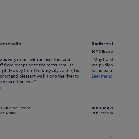
e
o
f
t
h
e
b
e
ontebello
Radisson Blu Hotel, F
t
10/10
Excelente
t
was very clean, with an excellent and
"Muy bonito hotel, muy 
e
aff from reception to the restaurant. Its
me pudieron mandar po
r
 slightly away from the busy city center, but
leche para mi bebé de 2
h
y short and pleasant walk along the river to
Leer menos
o
he main attractions."
s
s
t
e
l
s
ia
Viaje de 1 noche
ROSA MARIA
Viaje de 1 no
I
ce 4 días
Publicado hace 7 días
'
v
e
s
t