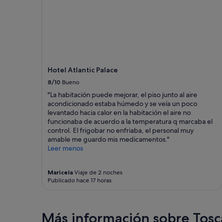
a
e
precios
n
n
y
d
d
la
f
i
disponibilidad
o
e
están
r
n
sujetos
g
t
a
o
e
cambios.
Hotel Atlantic Palace
t
s
Pueden
h
8/10
Bueno
"
aplicarse
i
términos
"La habitación puede mejorar, el piso junto al aire
s
y
acondicionado estaba húmedo y se veía un poco
s
condiciones
levantado hacia calor en la habitación el aire no
h
adicionales.
funcionaba de acuerdo a la temperatura q marcaba el
i
control. El frigobar no enfriaba, el personal muy
r
amable me guardo mis medicamentos."
t
Leer menos
a
n
d
Maricela
Viaje de 2 noches
t
Publicado hace 17 horas
h
e
y
Más información sobre Tos
w