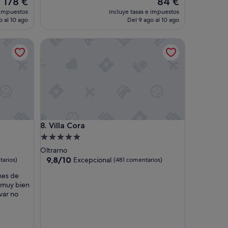
178 €
84 €
l
precio
precio
 impuestos
incluye tasas e impuestos
y
actual
actual
o al 10 ago
Del 9 ago al 10 ago
g
es
es
r
de
de
e
Villa Cora
178 €
84 €
a
t
v
a
l
u
e
,
i
Villa Cora
8. Villa Cora
t
Alojamiento
i
de
Oltrarno
s
5.0 estrellas
9.8
9,8/10
Excepcional
c
arios)
(481 comentarios)
sobre
l
nes de
10,
e
 muy bien
Excepcional,
a
var no
(481 comentarios)
n
"
,
m
o