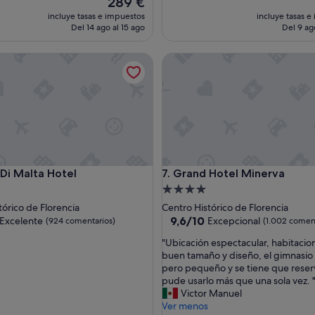
289 €
o
precio
incluye tasas e impuestos
incluye tasas e
m
actual
Del 14 ago al 15 ago
Del 9 ag
e
es
n
de
 Malta Hotel
Grand Hotel Minerva
d
289 €
a
b
l
e
!
E
x
c
 Malta Hotel
Grand Hotel Minerva
 Di Malta Hotel
7. Grand Hotel Minerva
e
l
nto
Alojamiento
e
de
tórico de Florencia
Centro Histórico de Florencia
n
las
4.0 estrellas
9.6
9,6/10
Excelente
Excepcional
(924 comentarios)
(1.002 coment
t
sobre
e
"
"Ubicación espectacular, habitacio
10,
y
U
buen tamaño y diseño, el gimnasio
e,
Excepcional,
m
b
pero pequeño y se tiene que reser
entarios)
(1.002 comentarios)
á
i
pude usarlo más que una sola vez. 
s
c
Victor Manuel
l
a
Ver menos
a