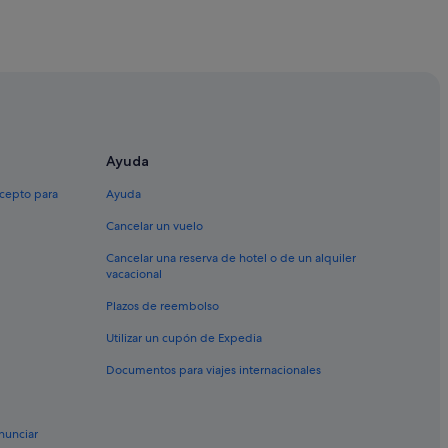
Ayuda
xcepto para
Ayuda
Cancelar un vuelo
Cancelar una reserva de hotel o de un alquiler
ounty
vacacional
Plazos de reembolso
Utilizar un cupón de Expedia
sonate
Documentos para viajes internacionales
nate
te
nsonate
nunciar