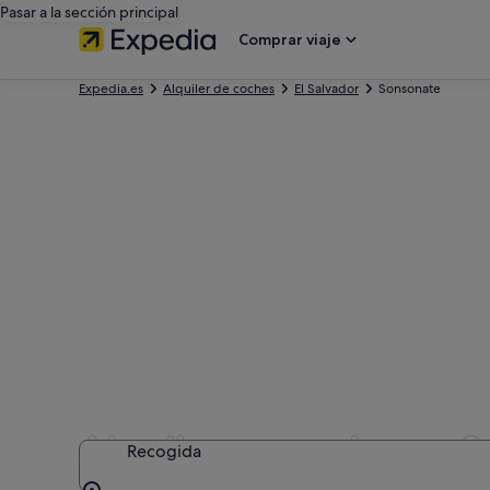
Pasar a la sección principal
Comprar viaje
Expedia.es
Alquiler de coches
El Salvador
Sonsonate
Alquilar un coche en 
Recogida