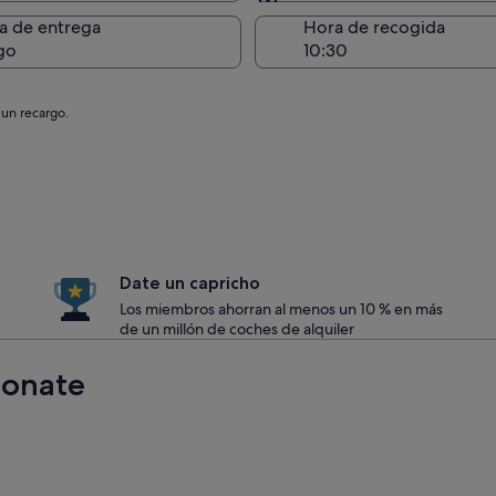
Entrega en el lugar de 
a de entrega
Hora de recogida
go
 un recargo.
Date un capricho
Los miembros ahorran al menos un 10 % en más
de un millón de coches de alquiler
sonate