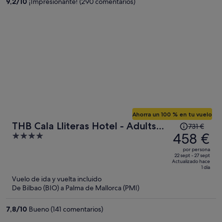
9,2
/
10
¡Impresionante! (290 comentarios)
336 €
por
persona
Ahorra un 100 % en tu vuelo
El
THB Cala Lliteras Hotel - Adults
731 €
precio
458 €
4
Only
era
out
por persona
de
of
22 sept - 27 sept
Actualizado hace
731 €,
5
1 día
ahora
Vuelo de ida y vuelta incluido
es
De Bilbao (BIO) a Palma de Mallorca (PMI)
de
458 €
7,8
/
10
Bueno (141 comentarios)
por