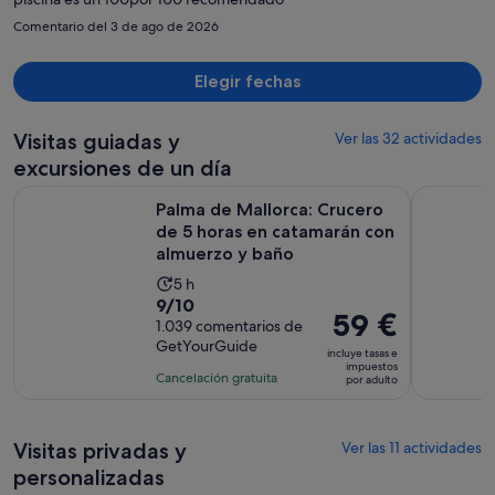
Comentario del 3 de ago de 2026
Elegir fechas
Visitas guiadas y
Ver las 32 actividades
excursiones de un día
Palma de Mallorca: Crucero de 5 horas en catamarán con al
Recorrido 
Palma de Mallorca: Crucero
de 5 horas en catamarán con
almuerzo y baño
La
5 h
9.0
9/10
duración
El
59 €
sobre
1.039 comentarios de
de
precio
GetYourGuide
10
la
incluye tasas e
es
impuestos
con
actividad
Cancelación gratuita
por adulto
de
1039
es
59 €
comentarios
de
por
5 horas
Visitas privadas y
Ver las 11 actividades
adulto
personalizadas