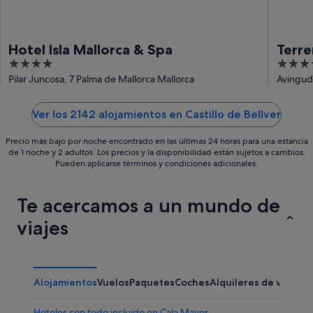
Hotel Isla Mallorca & Spa
Terre
4
4.5
2026
out
out
Pilar Juncosa, 7 Palma de Mallorca Mallorca
Avinguda
of
of
5
5
Ver los 2142 alojamientos en Castillo de Bellver
Precio más bajo por noche encontrado en las últimas 24 horas para una estancia
de 1 noche y 2 adultos. Los precios y la disponibilidad están sujetos a cambios.
Pueden aplicarse términos y condiciones adicionales.
Te acercamos a un mundo de
viajes
Alojamientos
Vuelos
Paquetes
Coches
Alquileres de vacaci
Hoteles con todo incluido en Cala Mayor