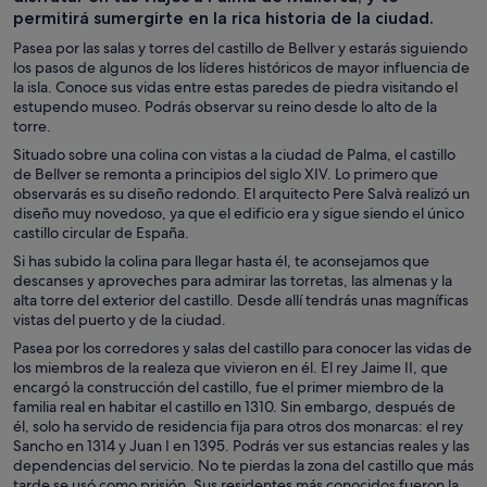
permitirá sumergirte en la rica historia de la ciudad.
Pasea por las salas y torres del castillo de Bellver y estarás siguiendo
los pasos de algunos de los líderes históricos de mayor influencia de
la isla. Conoce sus vidas entre estas paredes de piedra visitando el
estupendo museo. Podrás observar su reino desde lo alto de la
torre.
Situado sobre una colina con vistas a la ciudad de Palma, el castillo
de Bellver se remonta a principios del siglo XIV. Lo primero que
observarás es su diseño redondo. El arquitecto Pere Salvà realizó un
diseño muy novedoso, ya que el edificio era y sigue siendo el único
castillo circular de España.
Si has subido la colina para llegar hasta él, te aconsejamos que
descanses y aproveches para admirar las torretas, las almenas y la
alta torre del exterior del castillo. Desde allí tendrás unas magníficas
vistas del puerto y de la ciudad.
Pasea por los corredores y salas del castillo para conocer las vidas de
los miembros de la realeza que vivieron en él. El rey Jaime II, que
encargó la construcción del castillo, fue el primer miembro de la
familia real en habitar el castillo en 1310. Sin embargo, después de
él, solo ha servido de residencia fija para otros dos monarcas: el rey
Sancho en 1314 y Juan I en 1395. Podrás ver sus estancias reales y las
dependencias del servicio. No te pierdas la zona del castillo que más
tarde se usó como prisión. Sus residentes más conocidos fueron la