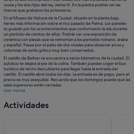
viuda y los dos hijos del rey Jaime III. En la piedra podrás ver las
marcas que grabaron los prisioneros.
En el Museo de Historia de la Ciudad, situado en la planta baja,
tienes más información sobre el rico pasado de Palma. Los paneles
te guiarán por los acontecimientos que conformaron la isla durante
un período de cientos de años. Podrás ver una exposición de
cerámica con piezas que se remontan a los períodos romano, árabe
y español. Pasea por el patio de dos niveles para observar arcos y
columnas de estilo gótico muy bien conservados.
El castillo de Bellver se encuentra a varios kilómetros de la ciudad. El
autobús te dejará al pie de la colina. También puedes coger el bus
turístico de techo descubierto para llegar hasta la entrada del
castillo. El castillo abre todos los días. La entrada es de pago, pero el
precio es muy asequible. Recuerda que los domingos puede que las
salas superiores estén cerradas.
Leer menos
Actividades
Recorrido turístico por la ciudad de Palma de Mallorca con 
Excursión 