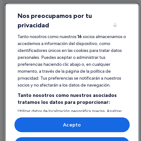
Cookies
Apartoteles en Palma de Mallorca
Nos preocupamos por tu
Hoteles con casino en Cala Mayor
Condiciones de uso
privacidad
Hoteles de 3 estrellas en Cala Mayor
Información legal/contacto
Son Espanyolet hoteles
Pautas sobre el contenido y cómo denunciar contenido
Tanto nosotros como nuestros
16
socios almacenamos o
accedemos a información del dispositivo, como
Nh Hotels en Palma de Mallorca
identificadores únicos en las cookies para tratar datos
Ayuda
Hoteles para familias en Cala Mayor
personales. Puedes aceptar o administrar tus
Ayuda
Hoteles boutique en Portopí
preferencias haciendo clic abajo o, en cualquier
momento, a través de la página de la política de
Cancelar un vuelo
Hoteles cerca de Fundación Pilar y Joan Miró de
privacidad. Tus preferencias se notificarán a nuestros
Mallorca
Cancelar una reserva de hotel o de un alquiler vacacional
socios y no afectarán a los datos de navegación.
Hoteles con spa en Santa Catalina
Plazos de reembolso
Tanto nosotros como nuestros asociados
Hoteles de 5 estrellas en El Terreno
tratamos los datos para proporcionar:
Utilizar un cupón de Expedia
Palma de Mallorca hoteles
Utilizar datos de localización geográfica precisa. Analizar
Documentos para viajes internacionales
Pensiones en Palma de Mallorca
activamente las características del dispositivo para su
identificación. Almacenar la información en un dispositivo
Acepto
Hoteles cerca de Porto Pi Centro Comercial
y/o acceder a ella. Publicidad y contenido personalizados,
medición de publicidad y contenido, investigación de
La Bonanova hoteles
audiencia y desarrollo de servicios.