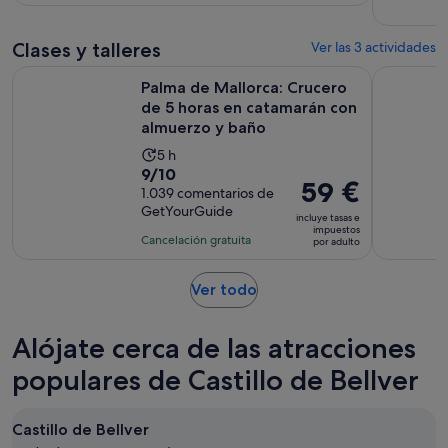
50
es
40 €
comentarios
de
por
Clases y talleres
3 horas
Ver las 3 actividades
adulto
Palma de Mallorca: Crucero de 5 horas en catamarán con al
Palma de M
Palma de Mallorca: Crucero
de 5 horas en catamarán con
almuerzo y baño
La
5 h
9.0
9/10
duración
El
59 €
sobre
1.039 comentarios de
de
precio
GetYourGuide
10
la
incluye tasas e
es
impuestos
con
actividad
Cancelación gratuita
por adulto
de
1039
es
59 €
comentarios
de
Se
Ver todo
por
5 horas
abre
adulto
en
Alójate cerca de las atracciones
una
pestaña
populares de Castillo de Bellver
nueva
Castillo de Bellver