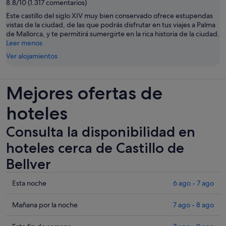
8.8/10 (1.317 comentarios)
Este castillo del siglo XIV muy bien conservado ofrece estupendas
vistas de la ciudad, de las que podrás disfrutar en tus viajes a Palma
de Mallorca, y te permitirá sumergirte en la rica historia de la ciudad.
Leer menos
Ver alojamientos
Mejores ofertas de
hoteles
Consulta la disponibilidad en
hoteles cerca de Castillo de
Bellver
Comprueba
Esta noche
6 ago - 7 ago
los
precios
Comprueba
Mañana por la noche
7 ago - 8 ago
cerca
los
de