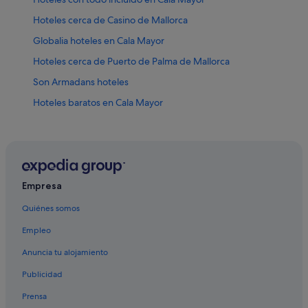
Hoteles cerca de Casino de Mallorca
Globalia hoteles en Cala Mayor
Hoteles cerca de Puerto de Palma de Mallorca
Son Armadans hoteles
Hoteles baratos en Cala Mayor
Hoteles de esquí en Santa Catalina
Hoteles para ir de compras en Portopí
Barcelo hoteles en Palma de Mallorca
Hoteles de 5 estrellas en La Bonanova
Empresa
Hoteles que aceptan mascotas en Portopí
Quiénes somos
Hoteles cerca de Auditorio de Palma de Mallorca
Empleo
Hoteles con bodega en Cala Mayor
Anuncia tu alojamiento
Hoteles de 4 estrellas en El Terreno
Publicidad
Hoteles con wifi en Cala Mayor
Prensa