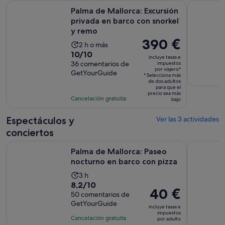
Palma de Mallorca: Excursión privada en barco con snorkel 
Mallorca :
Palma de Mallorca: Excursión
privada en barco con snorkel
y remo
El
390 €
La
2 h o más
precio
10.0
10/10
duración
incluye tasas e
es
sobre
36 comentarios de
impuestos
de
por viajero*
de
GetYourGuide
10
la
* Selecciona más
390 €
de dos adultos
con
actividad
para que el
por
precio sea más
36
es
Cancelación gratuita
bajo
viajero*
comentarios
de
2 horas
Espectáculos y
Ver las 3 actividades
conciertos
Se ab
Palma de Mallorca: Paseo nocturno en barco con pizza
Palma de M
Palma de Mallorca: Paseo
nocturno en barco con pizza
La
3 h
8.2
8,2/10
duración
El
40 €
sobre
50 comentarios de
de
precio
GetYourGuide
10
la
incluye tasas e
es
impuestos
con
actividad
Cancelación gratuita
por adulto
de