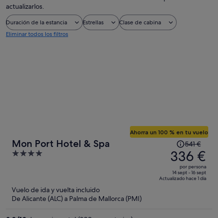
actualizarlos.
Duración de la estancia
Estrellas
Clase de cabina
Eliminar todos los filtros
Ahorra un 100 % en tu vuelo
El
Mon Port Hotel & Spa
541 €
precio
336 €
4
era
out
por persona
de
of
14 sept - 16 sept
Actualizado hace 1 día
541 €,
5
Vuelo de ida y vuelta incluido
ahora
De Alicante (ALC) a Palma de Mallorca (PMI)
es
de