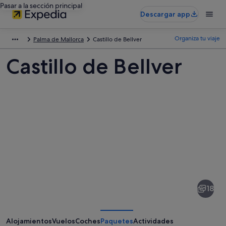
Pasar a la sección principal
Descargar app
Organiza tu viaje
Palma de Mallorca
Castillo de Bellver
Castillo de Bellver
Fotos
de
Castillo
18
de
Bellver
Alojamientos
Vuelos
Coches
Paquetes
Actividades