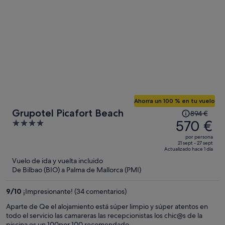
persona
Ahorra un 100 % en tu vuelo
El
Grupotel Picafort Beach
894 €
precio
570 €
4
era
out
por persona
de
of
21 sept - 27 sept
Actualizado hace 1 día
894 €,
5
Vuelo de ida y vuelta incluido
ahora
De Bilbao (BIO) a Palma de Mallorca (PMI)
es
de
9
/
10
¡Impresionante! (34 comentarios)
570 €
por
Aparte de Qe el alojamiento está súper limpio y súper atentos en
todo el servicio las camareras las recepcionistas los chic@s de la
persona
piscina es un 100por 100 recomendado