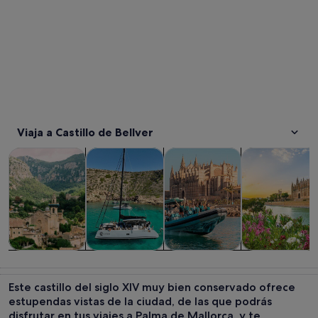
Viaja a Castillo de Bellver
Se abre en una pesta
Se abre en una pe
Se abre 
Visitas guiadas y excursiones de un día
Visitas acuáticas y cruceros
Actividades acuáticas
Visitas privada
Visitas guiadas
Visitas
Actividades
Visitas
y excursiones
acuáticas y
acuáticas
privadas y
Este castillo del siglo XIV muy bien conservado ofrece
de un día
cruceros
personalizada
estupendas vistas de la ciudad, de las que podrás
disfrutar en tus viajes a Palma de Mallorca, y te