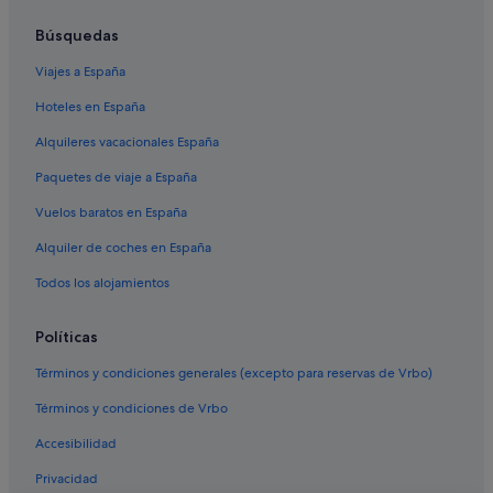
Hoteles cerca de Plaza Gomila
Hoteles cerca de Castillo de Bellver
Búsquedas
Apartamentos en Palma de Mallorca
Viajes a España
Santa Catalina hoteles
Hoteles en España
Campings de caravanas en Génova
Alquileres vacacionales España
Olivia Hotels en El Terreno
Paquetes de viaje a España
Hoteles cerca de Museo de Arte Moderno y
Vuelos baratos en España
Contemporáneo E Baluard
Alquiler de coches en España
Hoteles de 3 estrellas en La Bonanova
Todos los alojamientos
Hoteles para bodas en Cala Mayor
Hoteles Globales en El Terreno
Políticas
Campings de caravanas en Palma de Mallorca
Términos y condiciones generales (excepto para reservas de Vrbo)
El Terreno hoteles
Términos y condiciones de Vrbo
Casas de campo en Génova
Accesibilidad
Barcelo hoteles en Génova
Privacidad
Hoteles cerca de Mercado municipal de Santa Catalina