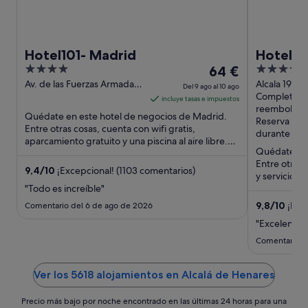
Hotel101- Madrid
Hotel R
4
El
4
64 €
out
precio
out
Av. de las Fuerzas Armadas,
Alcala 19 M
Del 9 ago al 10 ago
328 Madrid
Completam
of
es
of
incluye tasas e impuestos
reembolsab
5
de
5
Quédate en este hotel de negocios de Madrid.
Reserva aho
64 €
Entre otras cosas, cuenta con wifi gratis,
durante la e
aparcamiento gratuito y una piscina al aire libre.
por
Quédate en 
Dos atracciones turísticas ...
noche
Entre otras 
del
9,4
/
10
¡Excepcional! (1103 comentarios)
y servicio d
9
"Todo es increíble"
los huéspede
ago
9,8
/
10
¡Exce
Comentario del 6 de ago de 2026
al
"Excelente y
10
Comentario d
ago
Ver los 5618 alojamientos en Alcalá de Henares
Precio más bajo por noche encontrado en las últimas 24 horas para una