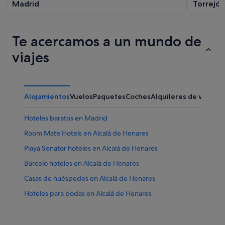
Madrid
Torrejó
Te acercamos a un mundo de
viajes
Alojamientos
Vuelos
Paquetes
Coches
Alquileres de vacaci
Hoteles baratos en Madrid
Room Mate Hotels en Alcalá de Henares
Playa Senator hoteles en Alcalá de Henares
Barcelo hoteles en Alcalá de Henares
Casas de huéspedes en Alcalá de Henares
Hoteles para bodas en Alcalá de Henares
Hoteles románticos en Alcalá de Henares
Hoteles cerca de Convento de Las Clarisas de San Diego