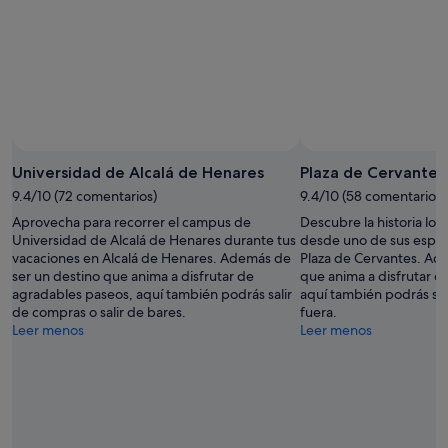
8
noche,
fin
ago
8
de
ago
semana,
-
7
9
ago
ago
-
9
ago
Universidad de Alcalá de Henares
Plaza de Cervantes
9.4/10 (72 comentarios)
9.4/10 (58 comentarios)
Aprovecha para recorrer el campus de
Descubre la historia loc
Universidad de Alcalá de Henares durante tus
desde uno de sus espaci
vacaciones en Alcalá de Henares. Además de
Plaza de Cervantes. Ad
ser un destino que anima a disfrutar de
que anima a disfrutar d
agradables paseos, aquí también podrás salir
aquí también podrás sal
de compras o salir de bares.
fuera.
Leer menos
Leer menos