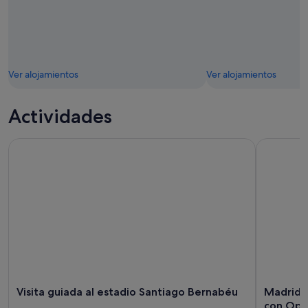
Ver alojamientos
Ver alojamientos
Actividades
Visita guiada al estadio Santiago Bernabéu
Madrid: E
Visita guiada al estadio Santiago Bernabéu
Madrid: 
con Opc