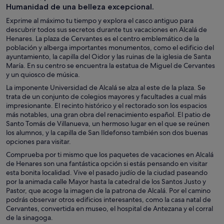
Humanidad de una belleza excepcional.
Exprime al máximo tu tiempo y explora el casco antiguo para
descubrir todos sus secretos durante tus vacaciones en Alcalá de
Henares. La plaza de Cervantes es el centro emblemático de la
población y alberga importantes monumentos, como el edificio del
ayuntamiento, la capilla del Oidor y las ruinas de la iglesia de Santa
María. En su centro se encuentra la estatua de Miguel de Cervantes
y un quiosco de música.
La imponente Universidad de Alcalá se alza al este de la plaza. Se
trata de un conjunto de colegios mayores y facultades a cual más
impresionante. El recinto histórico y el rectorado son los espacios
más notables, una gran obra del renacimiento español. El patio de
Santo Tomás de Villanueva, un hermoso lugar en el que se reúnen
los alumnos, y la capilla de San Ildefonso también son dos buenas
opciones para visitar.
Comprueba por ti mismo que los paquetes de vacaciones en Alcalá
de Henares son una fantástica opción si estás pensando en visitar
esta bonita localidad. Vive el pasado judío de la ciudad paseando
por la animada calle Mayor hasta la catedral de los Santos Justo y
Pastor, que acoge la imagen de la patrona de Alcalá. Por el camino
podrás observar otros edificios interesantes, como la casa natal de
Cervantes, convertida en museo, el hospital de Antezana y el corral
de la sinagoga.