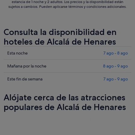
estancia de 1 noche y 2 adultos. Los precios y la disponibilidad están
sujetos a cambios. Pueden aplicarse términos y condiciones adicionales.
Consulta la disponibilidad en
hoteles de Alcalá de Henares
Comprueba
Esta noche
7 ago - 8 ago
los
precios
Comprueba
Mañana por la noche
8 ago - 9 ago
en
los
Alcalá
precios
Comprueba
Este fin de semana
7 ago - 9 ago
de
en
los
Henares
Alcalá
precios
Alójate cerca de las atracciones
para
de
en
esta
Henares
Alcalá
populares de Alcalá de Henares
noche,
para
de
7
mañana
Henares
ago
por
para
-
la
este