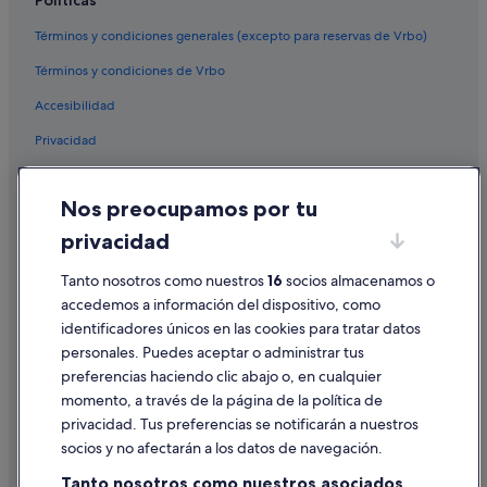
Términos y condiciones generales (excepto para reservas de Vrbo)
Términos y condiciones de Vrbo
Accesibilidad
Privacidad
Cookies
Nos preocupamos por tu
Condiciones de uso
privacidad
Información legal/contacto
Pautas sobre el contenido y cómo denunciar contenido
Tanto nosotros como nuestros
16
socios almacenamos o
accedemos a información del dispositivo, como
identificadores únicos en las cookies para tratar datos
Ayuda
personales. Puedes aceptar o administrar tus
Ayuda
preferencias haciendo clic abajo o, en cualquier
momento, a través de la página de la política de
Cancelar un vuelo
privacidad. Tus preferencias se notificarán a nuestros
Cancelar una reserva de hotel o de un alquiler vacacional
socios y no afectarán a los datos de navegación.
Plazos de reembolso
Tanto nosotros como nuestros asociados