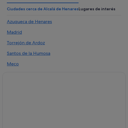
Hoteles de lujo en Alcalá de Henares
Ciudades cerca de Alcalá de Henares
Lugares de interés
Hoteles que aceptan mascotas en Alcalá de Henares
Azuqueca de Henares
Hoteles cerca de Museo Casa Natal de Cervantes
Madrid
Hoteles con piscina en Alcalá de Henares
Casas rurales en Alcalá de Henares
Torrejón de Ardoz
Hoteles cerca de Hospital de Antezana
Santos de la Humosa
Hoteles para familias en Alcalá de Henares
Meco
Petit Palace hoteles en Alcalá de Henares
San Fernando de Henares
Casas barco en Alcalá de Henares
Ajalvir
Apartoteles en Alcalá de Henares
Hoteles con spa en Alcalá de Henares
Daganzo de Arriba
Campings de caravanas en Alcalá de Henares
Torres de la Alameda
B&B Hotels en Alcalá de Henares
Villalbilla
Hoteles cerca de Teatro Salón Cervantes
Camarma de Esteruelas
Hoteles históricos en Alcalá de Henares