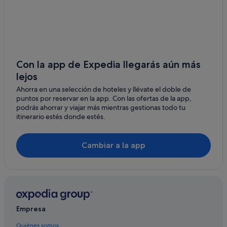
Melia hoteles en Alcalá de Henares
Anchuelo
Hoteles de 3 estrellas en Alcalá de Henares
Hoteles cerca de Convento de San Juan de la Penitencia
Hoteles con conserje en Alcalá de Henares
Con la app de Expedia llegarás aún más
lejos
Pensiones en Alcalá de Henares
Ahorra en una selección de hoteles y llévate el doble de
Zenit hoteles en Alcalá de Henares
puntos por reservar en la app. Con las ofertas de la app,
Albergues en Alcalá de Henares
podrás ahorrar y viajar más mientras gestionas todo tu
itinerario estés donde estés.
Hoteles de aventura en Alcalá de Henares
Hoteles de 5 estrellas en Alcalá de Henares
Cambiar a la app
Hoteles con bodega en Alcalá de Henares
Travelodge UK hoteles en Alcalá de Henares
Paradores hoteles en Alcalá de Henares
H10 Hoteles en Alcalá de Henares
Empresa
Casas de campo en Alcalá de Henares
Quiénes somos