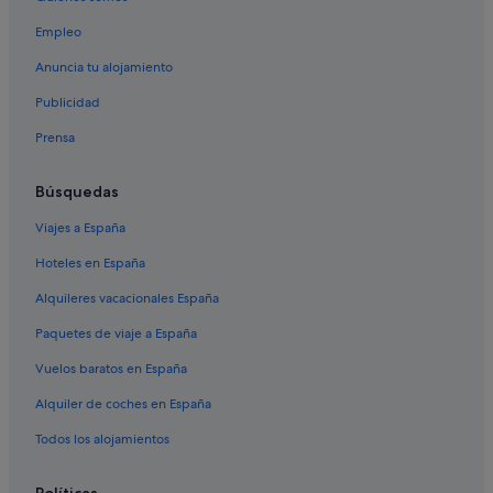
Madrid hoteles
Empleo
Hoteles con wifi en Alcalá de Henares
Mh Apartments hoteles en Alcalá de Henares
Anuncia tu alojamiento
Alcalá de Henares hoteles
Publicidad
Apartamentos en Alcalá de Henares
Prensa
Catalonia hoteles en Alcalá de Henares
Búsquedas
Exe Hotels en Alcalá de Henares
Viajes a España
Hoteles con casino en Alcalá de Henares
Hoteles en España
Hoteles de 4 estrellas en Alcalá de Henares
Nh Hotels en Alcalá de Henares
Alquileres vacacionales España
Hoteles cerca de Universidad de Alcalá de Henares
Paquetes de viaje a España
Vuelos baratos en España
Alquiler de coches en España
Todos los alojamientos
Políticas