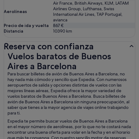
Air France, British Airways, KLM, LATAM
Airlines Group, Lufthansa, Swiss
Aerolíneas
International Air Lines, TAP Portugal,
avianca
Precio de ida y vuelta
867 €
Distancia
10390
km
Reserva con confianza
Vuelos baratos de Buenos Aires a Barcelona
Vuelos baratos de Buenos
Aires a Barcelona
Para buscar billetes de avión de Buenos Aires a Barcelona, no
hay nada más cómodo y sencillo que Expedia. Con numerosos
aeropuertos de salida y opciones distintas de vuelos con las
mejores líneas aéreas, Expedia ofrece la mayor variedad de
vuelos baratos de Buenos Aires a Barcelona. Busca billetes de
avión de Buenos Aires a Barcelona sin ninguna preocupación, al
saber que tienes a la mayor agencia de viajes online trabajando
para ti.
Expedia te permite buscar vuelos de Buenos Aires a Barcelona
en el mayor número de aerolíneas, por lo que no te costará nada
encontrar una buena oferta para volar en la fecha y en el horario
que más te convenga. Con nuestro sencillo motor de reservas