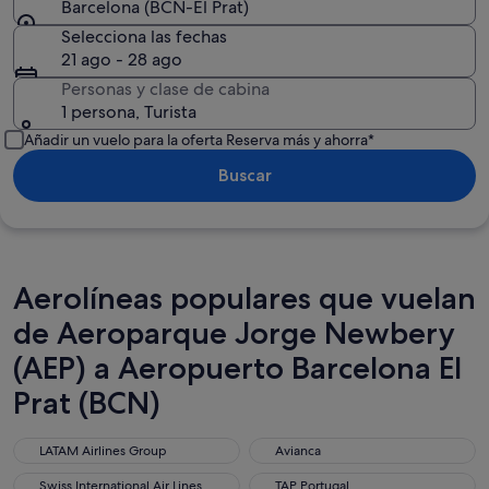
Barcelona (BCN-El Prat)
Selecciona las fechas
21 ago - 28 ago
Personas y clase de cabina
1 persona, Turista
Añadir un vuelo para la oferta Reserva más y ahorra*
Buscar
Aerolíneas populares que vuelan
de Aeroparque Jorge Newbery
(AEP) a Aeropuerto Barcelona El
Prat (BCN)
LATAM Airlines Group
Avianca
LATAM Airlines Group
Avianca
Swiss International Air Lines
TAP Portugal
Swiss International Air Lines
TAP Portugal