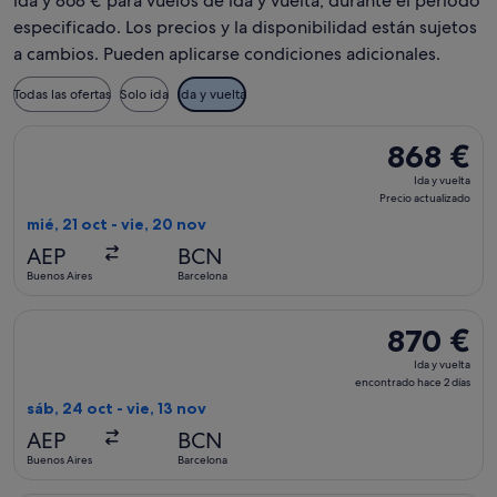
ida y 868 € para vuelos de ida y vuelta, durante el periodo
especificado. Los precios y la disponibilidad están sujetos
a cambios. Pueden aplicarse condiciones adicionales.
Todas las ofertas
Solo ida
Ida y vuelta
Seleccionar vuelo de LATAM Airlines Group, con salida el mié
868 €
868 €
Ida
Ida y vuelta
y
Precio actualizado
vuelta,
mié, 21 oct - vie, 20 nov
Precio
AEP
BCN
actualizado
Buenos Aires
Barcelona
Seleccionar vuelo de LATAM Airlines Group, con salida el sáb
870 €
870 €
Ida
Ida y vuelta
y
encontrado hace 2 días
vuelta,
sáb, 24 oct - vie, 13 nov
encontrado
AEP
BCN
hace
Buenos Aires
Barcelona
2 días