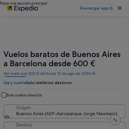
Pasar a la sección principal
Descargar app
Vuelos baratos de Buenos Aires
a Barcelona desde 600 €
Se
Ver vuelo por 600 € del lunes 10 de ago de 2026
abre
Ida y vuelta
Solo ida
Varios destinos
en
una
ventana
Solo vuelos directos
nueva
Origen
Buenos Aires (AEP-Aeroparque Jorge Newbery)
Destino