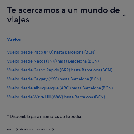
Te acercamos a un mundo de
viajes
Vuelos
Vuelos desde Pisco (PIO) hasta Barcelona (BCN)
Vuelos desde Naxos (JNX) hasta Barcelona (BCN)
Vuelos desde Grand Rapids (GRR) hasta Barcelona (BCN)
Vuelos desde Calgary (YYC) hasta Barcelona (BCN)
Vuelos desde Albuquerque (ABQ) hasta Barcelona (BCN)
Vuelos desde Wave Hill (WAV) hasta Barcelona (BCN)
Vuelos desde Cotonou (COO) hasta Barcelona (BCN)
Vuelos desde Hurghada (HRG) hasta Barcelona (BCN)
* Disponible para miembros de Expedia.
Vuelos desde Ginebra (GVA) hasta Barcelona (BCN)
Vuelos a Barcelona
Vuelos desde La Coruña (LCG) hasta Barcelona (BCN)