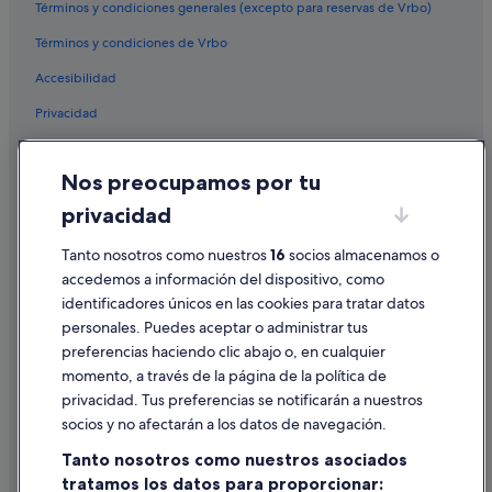
Términos y condiciones generales (excepto para reservas de Vrbo)
hasta Barcelona (BCN)
Vuelos desde San Sebastián (EAS) hasta Barcelona (BCN)
Términos y condiciones de Vrbo
Vuelos desde Hurghada (HRG) hasta Barcelona (BCN)
Accesibilidad
Vuelos desde Valladolid (VLL) hasta Barcelona (BCN)
Privacidad
Vuelos desde Bilbao (BIO) hasta Barcelona (BCN)
Cookies
Vuelos desde Grand Rapids (GRR) hasta Barcelona (BCN)
Nos preocupamos por tu
Condiciones de uso
Vuelos desde Oporto (OPO) hasta Barcelona (BCN)
privacidad
Información legal/contacto
Vuelos desde Villahermosa (VSA) hasta Barcelona (BCN)
Tanto nosotros como nuestros
16
socios almacenamos o
Pautas sobre el contenido y cómo denunciar contenido
Vuelos desde La Paz (LPB) hasta Barcelona (BCN)
accedemos a información del dispositivo, como
identificadores únicos en las cookies para tratar datos
Vuelos desde Santiago de Compostela (SCQ) hasta Barcelona
Ayuda
(BCN)
personales. Puedes aceptar o administrar tus
Ayuda
preferencias haciendo clic abajo o, en cualquier
Vuelos desde Cairns (CNS) hasta Barcelona (BCN)
momento, a través de la página de la política de
Cancelar un vuelo
Vuelos desde Vigo (VGO) hasta Barcelona (BCN)
privacidad. Tus preferencias se notificarán a nuestros
Cancelar una reserva de hotel o de un alquiler vacacional
socios y no afectarán a los datos de navegación.
Vuelos desde La Paz (LAP) hasta Barcelona (BCN)
Plazos de reembolso
Tanto nosotros como nuestros asociados
Vuelos desde Alicante (ALC) hasta Barcelona (BCN)
tratamos los datos para proporcionar:
Utilizar un cupón de Expedia