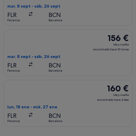
vuelta,
mar, 8 sept - sáb, 26 sept
encontrado
FLR
BCN
hace
Florencia
Barcelona
10 horas
Seleccionar vuelo de Swiss International Air Lines, con salid
156 €
156 €
Ida
Ida y vuelta
y
encontrado hace 10 horas
vuelta,
mar, 8 sept - sáb, 26 sept
encontrado
FLR
BCN
hace
Florencia
Barcelona
10 horas
Seleccionar vuelo de Air Serbia, con salida el lun, 18 ene de
160 €
160 €
Ida
Ida y vuelta
y
encontrado hace 2 días
vuelta,
lun, 18 ene - mié, 27 ene
encontrado
FLR
BCN
hace
Florencia
Barcelona
2 días