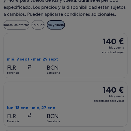
y 140 € para vuelos de ida y vuelta, durante el periodo
especificado. Los precios y la disponibilidad están sujetos
a cambios. Pueden aplicarse condiciones adicionales.
Todas las ofertas
Solo ida
Ida y vuelta
Seleccionar vuelo de Lufthansa, con salida el mié, 9 sept de 
140 €
140 €
Ida
Ida y vuelta
y
encontrado ayer
vuelta,
mié, 9 sept - mar, 29 sept
encontrado
FLR
BCN
ayer
Florencia
Barcelona
Seleccionar vuelo de Iberia, con salida el lun, 18 ene de Flo
140 €
140 €
Ida
Ida y vuelta
y
encontrado hace 2 días
vuelta,
lun, 18 ene - mié, 27 ene
encontrado
FLR
BCN
hace
Florencia
Barcelona
2 días