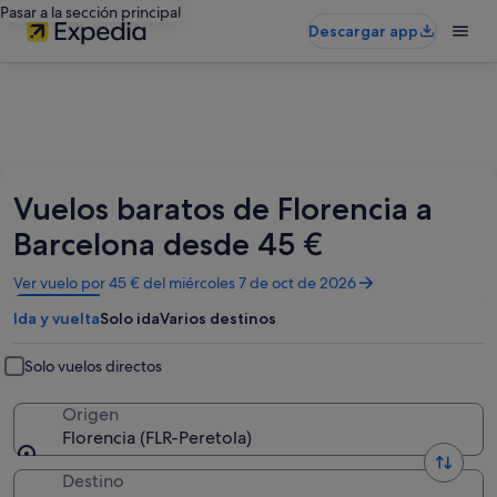
Pasar a la sección principal
Descargar app
Vuelos baratos de Florencia a
Barcelona desde 45 €
Se
Ver vuelo por 45 € del miércoles 7 de oct de 2026
abre
Ida y vuelta
Solo ida
Varios destinos
en
una
ventana
Solo vuelos directos
nueva
Origen
Florencia (FLR-Peretola)
Destino