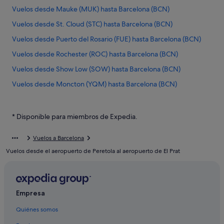
Vuelos desde Mauke (MUK) hasta Barcelona (BCN)
Vuelos desde St. Cloud (STC) hasta Barcelona (BCN)
Vuelos desde Puerto del Rosario (FUE) hasta Barcelona (BCN)
Vuelos desde Rochester (ROC) hasta Barcelona (BCN)
Vuelos desde Show Low (SOW) hasta Barcelona (BCN)
Vuelos desde Moncton (YQM) hasta Barcelona (BCN)
Vuelos desde Sevilla (SVQ) hasta Barcelona (BCN)
Vuelos desde Valencia (VLC) hasta Barcelona (BCN)
* Disponible para miembros de Expedia.
Vuelos desde Ciudad Juárez (CJS) hasta Barcelona (BCN)
Vuelos a Barcelona
Vuelos desde Vancouver (YVR) hasta Barcelona (BCN)
Vuelos desde el aeropuerto de Peretola al aeropuerto de El Prat
Vuelos desde Lydd (LYX) hasta Barcelona (BCN)
Vuelos desde Windhoek (WDH) hasta Barcelona (BCN)
Vuelos desde Plovdiv (PDV) hasta Barcelona (BCN)
Empresa
Vuelos desde Ufa (UFA) hasta Barcelona (BCN)
Quiénes somos
Vuelos desde Calgary (YYC) hasta Barcelona (BCN)