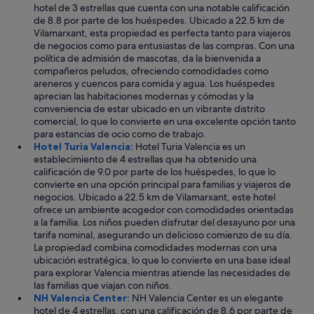
hotel de 3 estrellas que cuenta con una notable calificación
e
de 8.8 por parte de los huéspedes. Ubicado a 22.5 km de
l
Vilamarxant, esta propiedad es perfecta tanto para viajeros
l
de negocios como para entusiastas de las compras. Con una
a
política de admisión de mascotas, da la bienvenida a
s
compañeros peludos, ofreciendo comodidades como
n
areneros y cuencos para comida y agua. Los huéspedes
o
aprecian las habitaciones modernas y cómodas y la
c
conveniencia de estar ubicado en un vibrante distrito
r
comercial, lo que lo convierte en una excelente opción tanto
e
para estancias de ocio como de trabajo.
o
Hotel Turia Valencia:
Hotel Turia Valencia es un
q
establecimiento de 4 estrellas que ha obtenido una
u
calificación de 9.0 por parte de los huéspedes, lo que lo
e
convierte en una opción principal para familias y viajeros de
l
negocios. Ubicado a 22.5 km de Vilamarxant, este hotel
l
ofrece un ambiente acogedor con comodidades orientadas
e
a la familia. Los niños pueden disfrutar del desayuno por una
g
tarifa nominal, asegurando un delicioso comienzo de su día.
u
La propiedad combina comodidades modernas con una
e
ubicación estratégica, lo que lo convierte en una base ideal
a
para explorar Valencia mientras atiende las necesidades de
e
las familias que viajan con niños.
s
NH Valencia Center:
NH Valencia Center es un elegante
a
hotel de 4 estrellas, con una calificación de 8.6 por parte de
c