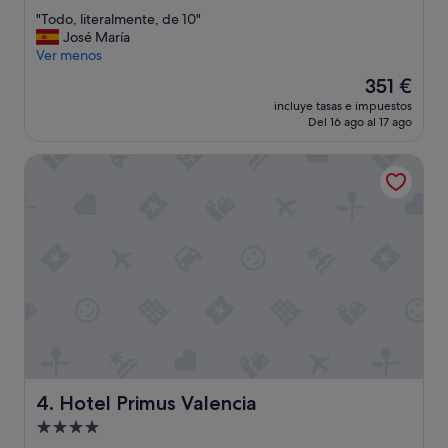
sobre
"
"Todo, literalmente, de 10"
10,
T
José María
Excepcional,
o
Ver menos
(1.001 comentarios)
d
El
351 €
o
precio
incluye tasas e impuestos
,
actual
Del 16 ago al 17 ago
l
es
i
de
Hotel Primus Valencia
t
351 €
e
r
a
l
m
e
n
t
e
,
d
e
1
Hotel Primus Valencia
4. Hotel Primus Valencia
0
Alojamiento
"