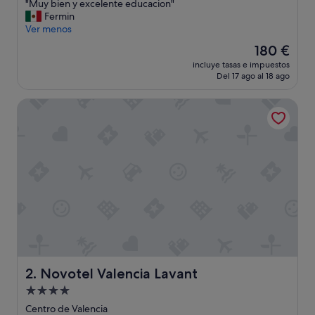
"
"Muy bien y excelente educacion"
10,
M
Fermin
Excepcional,
u
Ver menos
(1.013 comentarios)
y
El
180 €
b
precio
incluye tasas e impuestos
i
actual
Del 17 ago al 18 ago
e
es
n
de
Novotel Valencia Lavant
y
180 €
e
x
c
e
l
e
n
t
e
e
d
u
c
Novotel Valencia Lavant
2. Novotel Valencia Lavant
a
Alojamiento
c
de
i
Centro de Valencia