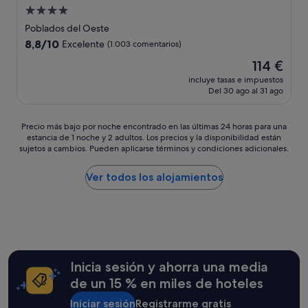
i
a
Alojamiento
a
b
de
.
a
Poblados del Oeste
P
4.0 estrellas
m
8.8
8,8/10
Excelente
(1.003 comentarios)
e
o
sobre
r
El
114 €
s
10,
s
precio
a
Excelente,
incluye tasas e impuestos
o
actual
l
Del 30 ago al 31 ago
(1.003 comentarios)
n
es
h
a
de
o
l
114 €
Precio
t
Precio más bajo por noche encontrado en las últimas 24 horas para una
s
estancia de 1 noche y 2 adultos. Los precios y la disponibilidad están
más
e
sujetos a cambios. Pueden aplicarse términos y condiciones adicionales.
u
bajo
l
p
por
.
e
noche
E
Ver todos los alojamientos
r
encontrado
l
a
en
r
m
las
e
a
últimas
s
b
24 horas
t
l
para
o
e
una
d
Inicia sesión y ahorra una media
"
estancia
e
de un 15 % en miles de hoteles
de
l
1 noche
p
Iniciar sesión
Registrarme gratis