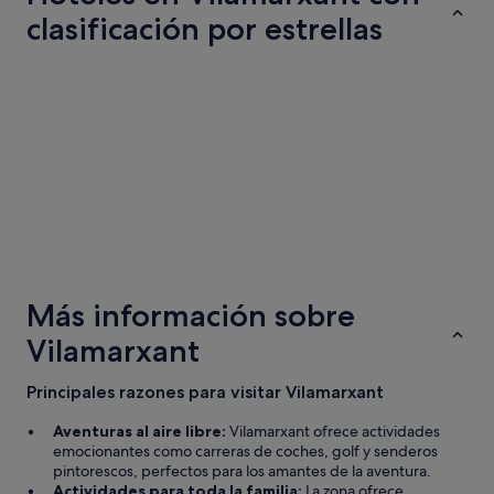
e
noche
clasificación por estrellas
r
del
e
6
n
Hoteles de 5 estrellas
Hoteles de 4
sept
c
i
al
a
7
.
sept
M
e
p
a
r
Hoteles de 5 estrellas
Hoteles d
e
9 alojamientos
96 alojamie
c
Más información sobre
e
q
Vilamarxant
u
e
e
Principales razones para visitar Vilamarxant
l
h
Aventuras al aire libre:
Vilamarxant ofrece actividades
o
emocionantes como carreras de coches, golf y senderos
t
pintorescos, perfectos para los amantes de la aventura.
e
Actividades para toda la familia:
La zona ofrece