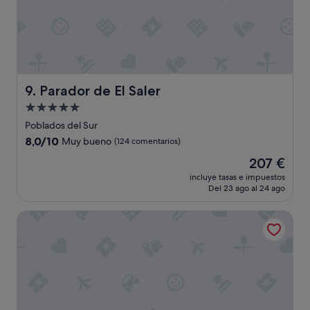
Parador de El Saler
9. Parador de El Saler
Alojamiento
de
Poblados del Sur
5.0 estrellas
8.0
8,0/10
Muy bueno
(124 comentarios)
sobre
El
207 €
10,
precio
Muy
incluye tasas e impuestos
actual
Del 23 ago al 24 ago
bueno,
es
(124 comentarios)
de
ESTIMAR Marina Farnals
207 €