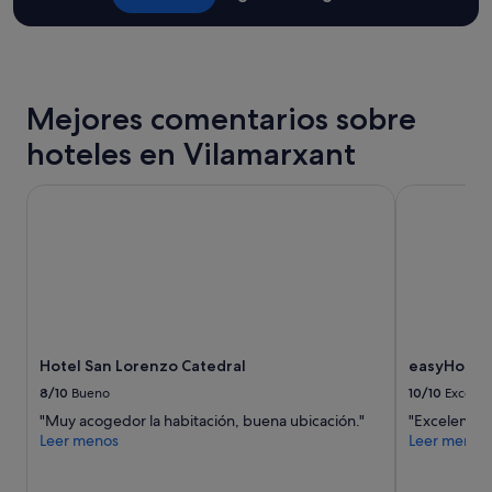
y
e
2 adultos.
r
Los
s
precios
o
y
n
la
a
Mejores comentarios sobre
disponibilidad
l
están
hoteles en Vilamarxant
c
sujetos
o
a
m
Hotel San Lorenzo Catedral
easyHotel Va
cambios.
o
Pueden
n
aplicarse
o
términos
r
y
m
condiciones
a
adicionales.
l
,
n
Hotel San Lorenzo Catedral
easyHotel V
i
8/10
Bueno
10/10
Excelen
n
"Muy acogedor la habitación, buena ubicación."
"Excelentes
g
Leer menos
Leer menos
ú
n
e