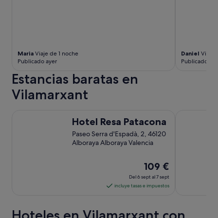
s
f
u
e
r
z
Maria
Viaje de 1 noche
Daniel
Viaje 
o
Publicado ayer
Publicado hac
m
a
Estancias baratas en
y
Vilamarxant
o
r
e
Hotel Resa Patacona
Casual Vint
n
Hotel Resa Patacona
c
Paseo Serra d'Espadà, 2, 46120
r
Alboraya Alboraya Valencia
e
a
r
El
109 €
u
precio
Del 6 sept al 7 sept
n
es
incluye tasas e impuestos
a
de
d
i
109 €
Hoteles en Vilamarxant con
f
por