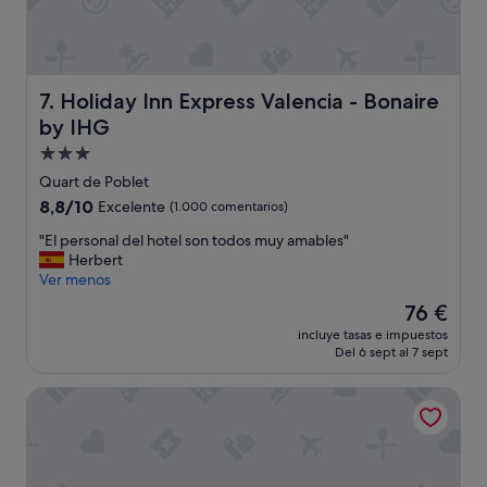
n
,
v
i
s
Holiday Inn Express Valencia - Bonaire by IHG
7. Holiday Inn Express Valencia - Bonaire
t
by IHG
a
s
Alojamiento
e
de
Quart de Poblet
x
3.0 estrellas
8.8
8,8/10
Excelente
(1.000 comentarios)
c
sobre
e
"
"El personal del hotel son todos muy amables"
10,
p
E
Herbert
Excelente,
c
l
Ver menos
(1.000 comentarios)
i
p
o
El
76 €
e
n
precio
incluye tasas e impuestos
r
a
actual
Del 6 sept al 7 sept
s
l
es
o
e
de
SH Valencia Palace Hotel
n
s
76 €
a
.
l
H
d
a
e
b