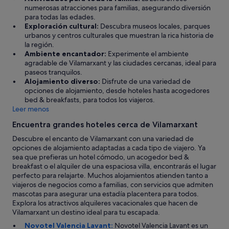
l
numerosas atracciones para familias, asegurando diversión
p
para todas las edades.
o
Exploración cultural:
Descubra museos locales, parques
r
urbanos y centros culturales que muestran la rica historia de
l
la región.
o
Ambiente encantador:
Experimente el ambiente
a
agradable de Vilamarxant y las ciudades cercanas, ideal para
n
paseos tranquilos.
t
Alojamiento diverso:
Disfrute de una variedad de
i
opciones de alojamiento, desde hoteles hasta acogedores
g
bed & breakfasts, para todos los viajeros.
u
Leer menos
o
Encuentra grandes hoteles cerca de Vilamarxant
q
u
Descubre el encanto de Vilamarxant con una variedad de
e
opciones de alojamiento adaptadas a cada tipo de viajero. Ya
s
sea que prefieras un hotel cómodo, un acogedor bed &
e
breakfast o el alquiler de una espaciosa villa, encontrarás el lugar
v
perfecto para relajarte. Muchos alojamientos atienden tanto a
e
viajeros de negocios como a familias, con servicios que admiten
4
mascotas para asegurar una estadía placentera para todos.
e
Explora los atractivos alquileres vacacionales que hacen de
s
Vilamarxant un destino ideal para tu escapada.
t
Novotel Valencia Lavant:
Novotel Valencia Lavant es un
r