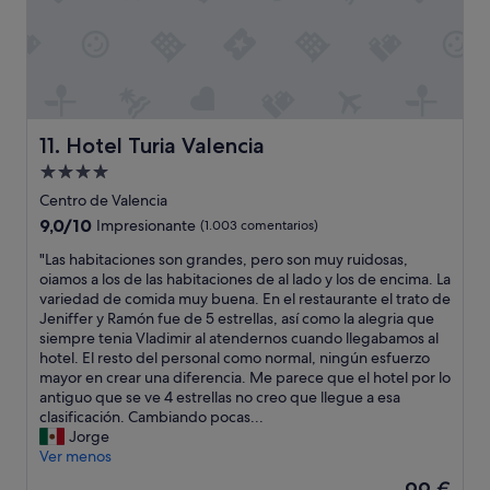
a
l
h
a
s
t
a
Hotel Turia Valencia
11. Hotel Turia Valencia
l
a
Alojamiento
s
de
Centro de Valencia
i
4.0 estrellas
9.0
9,0/10
Impresionante
(1.003 comentarios)
n
sobre
s
"
"Las habitaciones son grandes, pero son muy ruidosas,
10,
t
L
oiamos a los de las habitaciones de al lado y los de encima. La
Impresionante,
a
a
variedad de comida muy buena. En el restaurante el trato de
(1.003 comentarios)
l
s
Jeniffer y Ramón fue de 5 estrellas, así como la alegria que
a
h
siempre tenia Vladimir al atendernos cuando llegabamos al
c
a
hotel. El resto del personal como normal, ningún esfuerzo
i
b
mayor en crear una diferencia. Me parece que el hotel por lo
o
i
antiguo que se ve 4 estrellas no creo que llegue a esa
n
t
clasificación. Cambiando pocas...
e
a
Jorge
s
c
Ver menos
d
i
e
El