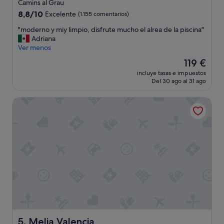
de
Camins al Grau
4.0 estrellas
8.8
8,8/10
Excelente
(1.155 comentarios)
sobre
"
"moderno y miy limpio, disfrute mucho el alrea de la piscina"
10,
m
Adriana
Excelente,
o
Ver menos
(1.155 comentarios)
d
El
119 €
e
precio
incluye tasas e impuestos
r
actual
Del 30 ago al 31 ago
n
es
o
de
Melia Valencia
y
119 €
m
i
y
l
i
m
p
i
o
,
d
i
s
Melia Valencia
5. Melia Valencia