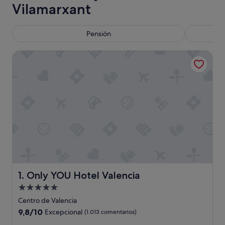
Vilamarxant
Pensión
Only YOU Hotel Valencia
Only YOU Hotel Valencia
1. Only YOU Hotel Valencia
Alojamiento
de
Centro de Valencia
5.0 estrellas
9.8
9,8/10
Excepcional
(1.013 comentarios)
sobre