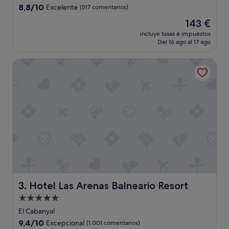
o
4.0 estrellas
8.8
8,8/10
Excelente
(517 comentarios)
n
sobre
"
El
143 €
10,
precio
Excelente,
incluye tasas e impuestos
actual
Del 16 ago al 17 ago
(517 comentarios)
es
de
Hotel Las Arenas Balneario Resort
143 €
Hotel Las Arenas Balneario Resort
3. Hotel Las Arenas Balneario Resort
Alojamiento
de
El Cabanyal
5.0 estrellas
9.4
9,4/10
Excepcional
(1.001 comentarios)