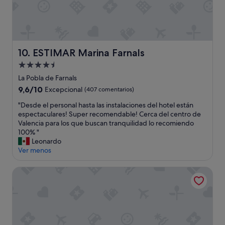
ESTIMAR Marina Farnals
10. ESTIMAR Marina Farnals
Alojamiento
de
La Pobla de Farnals
4.5 estrellas
9.6
9,6/10
Excepcional
(407 comentarios)
sobre
"
"Desde el personal hasta las instalaciones del hotel están
10,
D
espectaculares! Super recomendable! Cerca del centro de
Excepcional,
e
Valencia para los que buscan tranquilidad lo recomiendo
(407 comentarios)
s
100% "
d
Leonardo
e
Ver menos
e
l
Hotel Turia Valencia
p
e
r
s
o
n