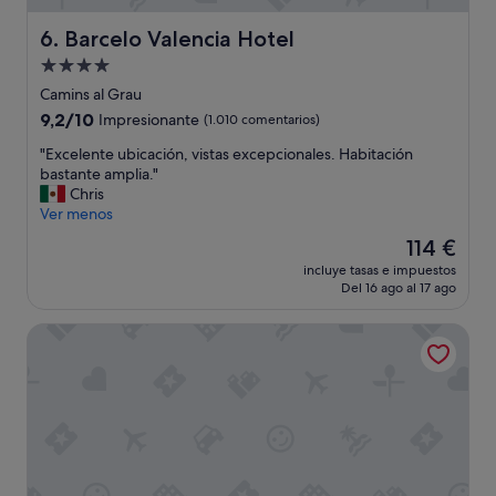
i
n
Barcelo Valencia Hotel
6. Barcelo Valencia Hotel
a
Alojamiento
"
de
Camins al Grau
4.0 estrellas
9.2
9,2/10
Impresionante
(1.010 comentarios)
sobre
"
"Excelente ubicación, vistas excepcionales. Habitación
10,
E
bastante amplia."
Impresionante,
x
Chris
(1.010 comentarios)
c
Ver menos
e
El
114 €
l
precio
incluye tasas e impuestos
e
actual
Del 16 ago al 17 ago
n
es
t
de
Holiday Inn Express Valencia - Bonaire by IHG
e
114 €
u
b
i
c
a
c
i
ó