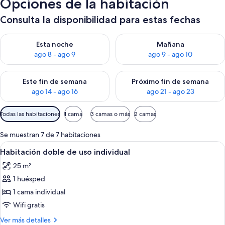
Opciones de la habitación
Consulta la disponibilidad para estas fechas
Consulta la disponibilidad para esta noche, ago 8 - ago 9
Consulta la disponibilidad pa
Esta noche
Mañana
ago 8 - ago 9
ago 9 - ago 10
Consulta la disponibilidad para este fin de semana, ago 14 - a
Consulta la disponibilidad par
Este fin de semana
Próximo fin de semana
ago 14 - ago 16
ago 21 - ago 23
Filtros
Todas las habitaciones
1 cama
3 camas o más
2 camas
disponibles
para
Se muestran 7 de 7 habitaciones
las
Abrir
Una habitación de hotel moderna con 
7
Habitación doble de uso individual
habitaciones
todas
25 m²
las
1 huésped
fotos
de
1 cama individual
Habitación
Wifi gratis
doble
Más
Ver más detalles