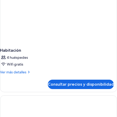
Habitación
4 huéspedes
Wifi gratis
Más
Ver más detalles
detalles
de
Consultar precios y disponibilidad
Habitación