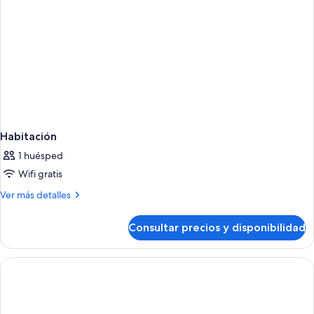
Habitación
1 huésped
Wifi gratis
Más
Ver más detalles
detalles
de
Consultar precios y disponibilidad
Habitación