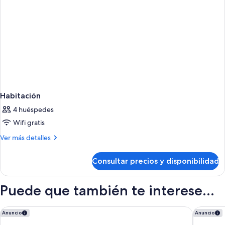
Habitación
4 huéspedes
Wifi gratis
Más
Ver más detalles
detalles
de
Consultar precios y disponibilidad
Habitación
Puede que también te interese...
Senator Parque Central Hotel
AZZ Vale
Anuncio
Anuncio