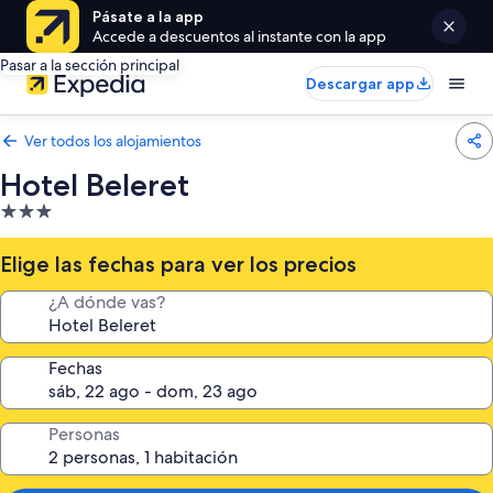
Pásate a la app
Accede a descuentos al instante con la app
Pasar a la sección principal
Descargar app
Ver todos los alojamientos
Hotel Beleret
Alojamiento
de
3.0 estrellas
Elige las fechas para ver los precios
¿A dónde vas?
Fechas
Personas