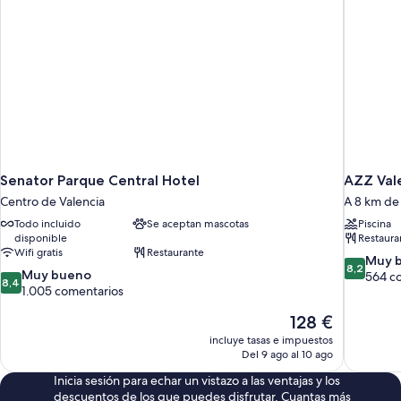
Senator Parque Central Hotel
AZZ Vale
Centro de Valencia
A 8 km de
Todo incluido
Se aceptan mascotas
Piscina
disponible
Restaura
Wifi gratis
Restaurante
8.2
Muy 
8,2
8.4
Muy bueno
sobre
564 c
8,4
sobre
1.005 comentarios
10,
10,
Muy
El
128 €
Muy
bueno,
precio
bueno,
564 comen
incluye tasas e impuestos
actual
1.005 comentarios
Del 9 ago al 10 ago
es
Inicia sesión para echar un vistazo a las ventajas y los
de
descuentos de los que puedes disfrutar. Cuantas más
128 €