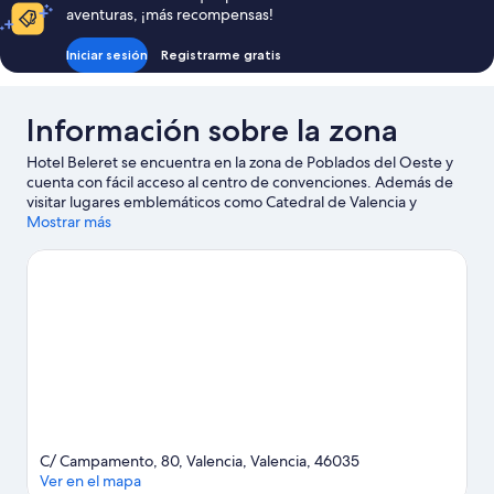
aventuras, ¡más recompensas!
Iniciar sesión
Registrarme gratis
Información sobre la zona
Hotel Beleret se encuentra en la zona de Poblados del Oeste y
cuenta con fácil acceso al centro de convenciones. Además de
visitar lugares emblemáticos como Catedral de Valencia y
Estación del Norte, puedes rodearte de naturaleza en Playa
Mostrar más
Malvarrosa. ¿Te apetece disfrutar de un evento especial?
Puedes consultar el calendario de Estadio de Mestalla. Intenta
sacar tiempo para pasar por Zoológico Bioparc Valencia, que
también es una muy buena opción.
Ver guía de viaje de Valencia
C/ Campamento, 80, Valencia, Valencia, 46035
Ver en el mapa