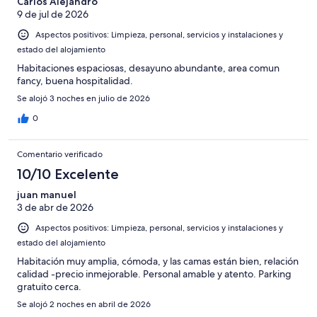
-
puntuación
Carlos Alejandro
4
Normal
9 de jul de 2026
de
-
2
Aspectos positivos: Limpieza, personal, servicios y instalaciones y
Mediocre
-
estado del alojamiento
Horrible
Habitaciones espaciosas, desayuno abundante, area comun
fancy, buena hospitalidad.
Se alojó 3 noches en julio de 2026
0
Comentario verificado
10/10 Excelente
juan manuel
3 de abr de 2026
Aspectos positivos: Limpieza, personal, servicios y instalaciones y
estado del alojamiento
Habitación muy amplia, cómoda, y las camas están bien, relación
calidad -precio inmejorable. Personal amable y atento. Parking
gratuito cerca.
Se alojó 2 noches en abril de 2026