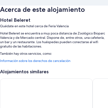
Acerca de este alojamiento
Hotel Beleret
Quédate en este hotel cerca de Feria Valencia
Hotel Beleret se encuentra a muy poca distancia de Zoológico Bioparc
Valencia y de Mercado central. Dispone de, entre otros, una cafetería,
un bar y un restaurante. Los huéspedes pueden conectarse al wifi
gratuito de las habitaciones.
También hay otros servicios, como:
Información sobre los derechos de cancelación
Desayuno completo (de pago), un servicio de recepción las 24 horas
y periódicos gratuitos en el vestíbulo
Alojamientos similares
Una caja fuerte en recepción, servicio de lavandería y una máquina
expendedora
Hotel Port Feria Valencia
B48 Valen
Asistencia turística y para la compra de entradas, espacios sin humos
y consigna de equipaje
Los viajeros valoran muy positivamente la amabilidad del personal
Características de la habitación