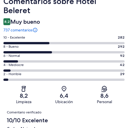
Comentarios
Comentarios sobre Hotel
Beleret
Muy bueno
8,2
737 comentarios
282
10 - Excelente
282
comentarios
292
8 - Bueno
292
de
comentarios
un
92
6 - Normal
92
de
total
comentarios
un
42
4 - Mediocre
42
de
de
total
comentarios
737
un
29
2 - Horrible
29
de
de
con
total
comentarios
737
un
una
de
de
con
total
puntuación
737
un
una
de
8,2
6,4
8,6
de
con
total
puntuación
737
Limpieza
Ubicación
Personal
10
una
de
de
con
Comentarios
-
puntuación
737
8
Comentario verificado
una
Excelente
de
con
-
puntuación
10/10 Excelente
6
una
Bueno
de