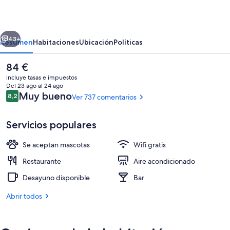
erior
Siguiente
43+
Resumen
Habitaciones
Ubicación
Políticas
El
84 €
precio
incluye tasas e impuestos
actual
Del 23 ago al 24 ago
es
Comentarios
Muy bueno
8,2
Ver 737 comentarios
8,2 de 10
de
84 €
Servicios populares
Se aceptan mascotas
Wifi gratis
Restaurante
Restaurante
Aire acondicionado
Desayuno disponible
Bar
Abrir todos