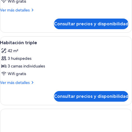
Habitación
Wifi gratis
doble
Más
Ver más detalles
detalles
de
Consultar precios y disponibilidad
Habitación
doble
Abrir
Habitación de hotel con dos camas, un 
5
Habitación triple
todas
42 m²
las
3 huéspedes
fotos
de
3 camas individuales
Habitación
Wifi gratis
triple
Más
Ver más detalles
detalles
de
Consultar precios y disponibilidad
Habitación
triple