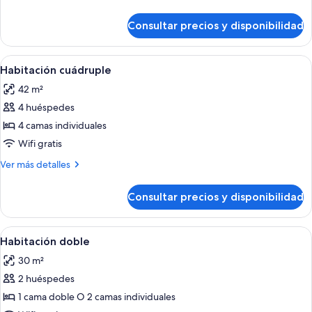
de
detalles
uso
de
Consultar precios y disponibilidad
Habitación
individual
doble
de
Abrir
Habitación de hotel con dos camas, un 
10
uso
Habitación cuádruple
todas
individual
42 m²
las
4 huéspedes
fotos
de
4 camas individuales
Habitación
Wifi gratis
cuádruple
Más
Ver más detalles
detalles
de
Consultar precios y disponibilidad
Habitación
cuádruple
Abrir
Una habitación de hotel moderna con 
8
Habitación doble
todas
30 m²
las
2 huéspedes
fotos
de
1 cama doble O 2 camas individuales