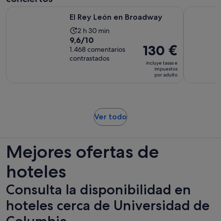
adulto
Se abre en una pestaña nueva
El Rey León en Broadway
MJ El Mus
El Rey León en Broadway
La
2 h 30 min
9.6
9,6/10
duración
El
130 €
sobre
1.468 comentarios
de
precio
contrastados
10
la
incluye tasas e
es
impuestos
con
actividad
por adulto
de
1468
es
130 €
comentarios
de
por
2 horas
adulto
y
Se
Ver todo
30 minutos
abre
en
Mejores ofertas de
una
pestaña
hoteles
nueva
Consulta la disponibilidad en
hoteles cerca de Universidad de