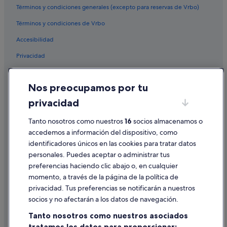
Hoteles LGTBQIA en Upper East Side
Términos y condiciones generales (excepto para reservas de Vrbo)
Hoteles históricos en Harlem
Términos y condiciones de Vrbo
La Quinta Inn & Suites hoteles en Harlem
Accesibilidad
Harlem hoteles
Privacidad
Hoteles románticos en Upper West Side
Cookies
Hoteles con todo incluido en Upper East Side
Nos preocupamos por tu
Condiciones de uso
Hoteles cerca de Nike Track & Field Center at The
privacidad
Armory
Información legal/contacto
Nueva York hoteles
Tanto nosotros como nuestros
16
socios almacenamos o
Pautas sobre el contenido y cómo denunciar contenido
accedemos a información del dispositivo, como
Wyndham Hotels en Manhattan
identificadores únicos en las cookies para tratar datos
Ayuda
Hoteles baratos en Harlem
personales. Puedes aceptar o administrar tus
Ayuda
Hoteles de 4 estrellas en Harlem
preferencias haciendo clic abajo o, en cualquier
momento, a través de la página de la política de
Cancelar un vuelo
Hoteles con bar en Upper West Side
privacidad. Tus preferencias se notificarán a nuestros
Hoteles con gimnasio en Upper West Side
Cancelar una reserva de hotel o de un alquiler vacacional
socios y no afectarán a los datos de navegación.
Hoteles románticos en Manhattan
Plazos de reembolso
Tanto nosotros como nuestros asociados
Best Western hoteles en Manhattan
tratamos los datos para proporcionar: