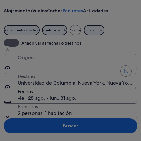
Columbia
Alojamientos
Vuelos
Coches
Paquetes
Actividades
Alojamiento añadido
Vuelo añadido
Coche
Turista
El exterior de la Biblioteca de la Uni
Añadir varias fechas o destinos
Origen
Destino
Universidad de Columbia, Nueva York, Nueva York, E
Fechas
vie., 28 ago. - lun., 31 ago.
Personas
2 personas, 1 habitación
Buscar
Ver mapa