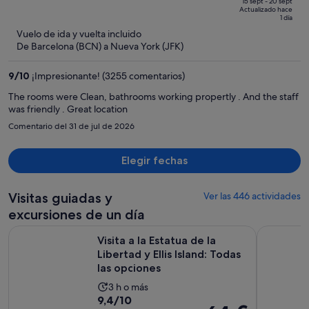
de
of
15 sept - 20 sept
Actualizado hace
2588 €,
5
1 día
ahora
Vuelo de ida y vuelta incluido
es
De Barcelona (BCN) a Nueva York (JFK)
de
1719 €
9
/
10
¡Impresionante! (3255 comentarios)
por
The rooms were Clean, bathrooms working propertly . And the staff
persona
was friendly . Great location
Comentario del 31 de jul de 2026
Elegir fechas
Visitas guiadas y
Ver las 446 actividades
excursiones de un día
Visita a la Estatua de la Libertad y Ellis Island: Todas las opci
Visita tur
Visita a la Estatua de la
Libertad y Ellis Island: Todas
las opciones
La
3 h o más
9.4
9,4/10
duración
El