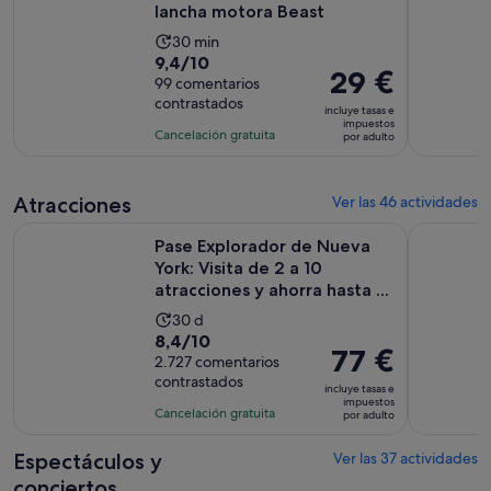
lancha motora Beast
La
30 min
9.4
9,4/10
duración
El
29 €
sobre
99 comentarios
de
precio
contrastados
10
la
incluye tasas e
es
impuestos
con
actividad
Cancelación gratuita
por adulto
de
99
es
29 €
comentarios
de
por
Atracciones
30 minutos
Ver las 46 actividades
adulto
Pase Explorador de Nueva York: Visita de 2 a 10 atracciones y
CityPASS® 
Pase Explorador de Nueva
York: Visita de 2 a 10
atracciones y ahorra hasta ...
La
30 d
8.4
8,4/10
duración
El
77 €
sobre
2.727 comentarios
de
precio
contrastados
10
la
incluye tasas e
es
impuestos
con
actividad
Cancelación gratuita
por adulto
de
2727
es
77 €
comentarios
de
Espectáculos y
Ver las 37 actividades
por
30 días
conciertos