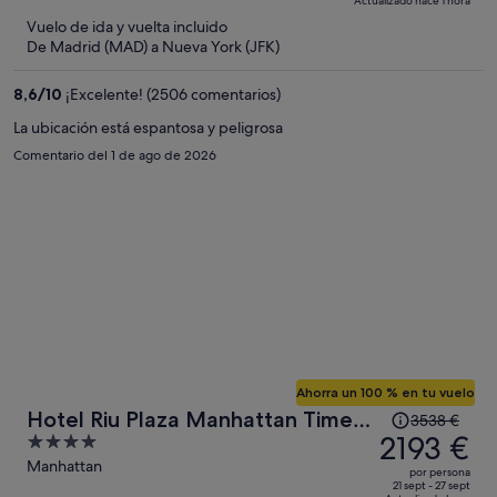
Actualizado hace 1 hora
1787 €,
5
Vuelo de ida y vuelta incluido
ahora
De Madrid (MAD) a Nueva York (JFK)
es
de
8,6
/
10
¡Excelente! (2506 comentarios)
1172 €
por
La ubicación está espantosa y peligrosa
persona
Comentario del 1 de ago de 2026
Ahorra un 100 % en tu vuelo
El
Hotel Riu Plaza Manhattan Times
3538 €
precio
2193 €
4
Square
era
out
Manhattan
por persona
de
of
21 sept - 27 sept