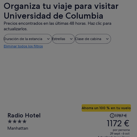
de un día
personalizadas
nocturna
Organiza tu viaje para visitar
Universidad de Columbia
Precios encontrados en las últimas 48 horas. Haz clic para
actualizarlos.
Duración de la estancia
Estrellas
Clase de cabina
Eliminar todos los filtros
Ahorra un 100 % en tu vuelo
El
Radio Hotel
1787 €
precio
1172 €
4
era
out
Manhattan
por persona
de
of
29 sept - 6 oct