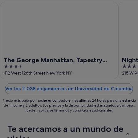
16
21
The George Manhattan, Tapestry Collection by Hilton+++
Night H
ago
ago
-
23
ago
The George Manhattan, Tapestry
Nigh
3.5
3
Collection by Hilton+++
out
out
412 West 126th Street New York NY
215 W 9
of
of
5
5
Ver los 11.038 alojamientos en Universidad de Columbia
Precio más bajo por noche encontrado en las últimas 24 horas para una estancia
de 1 noche y 2 adultos. Los precios y la disponibilidad están sujetos a cambios.
Pueden aplicarse términos y condiciones adicionales.
Te acercamos a un mundo de