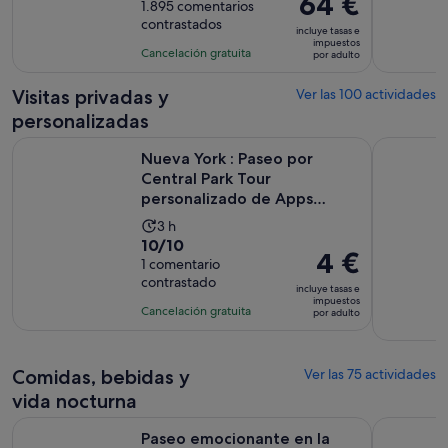
64 €
sobre
1.895 comentarios
de
precio
contrastados
10
la
incluye tasas e
es
impuestos
con
actividad
Cancelación gratuita
por adulto
de
1895
es
64 €
comentarios
de
Visitas privadas y
Ver las 100 actividades
por
3 horas
personalizadas
adulto
Nueva York : Paseo por Central Park Tour personalizado de
Excursión 
Nueva York : Paseo por
Central Park Tour
personalizado de Apps
Autoguiadas
La
3 h
10.0
10/10
duración
El
4 €
sobre
1 comentario
de
precio
contrastado
10
la
incluye tasas e
es
impuestos
con
actividad
Cancelación gratuita
por adulto
de
1
es
4 €
comentario
de
por
3 horas
Comidas, bebidas y
Ver las 75 actividades
adulto
vida nocturna
Se abre en un
Paseo emocionante en la lancha motora Beast
Cenar en e
Paseo emocionante en la