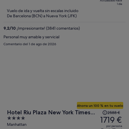
Actualizado hace
3538 €,
5
1 día
ahora
Vuelo de ida y vuelta sin escalas incluido
es
De Barcelona (BCN) a Nueva York (JFK)
de
2193 €
9,2
/
10
¡Impresionante! (3841 comentarios)
por
Personal muy amable y servicial
persona
Comentario del 1 de ago de 2026
Ahorra un 100 % en tu vuelo
El
Hotel Riu Plaza New York Times
2588 €
precio
1719 €
4
Square
era
out
Manhattan
por persona