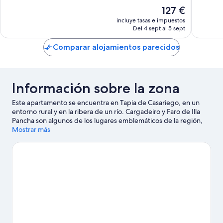
Foz
Excepcional,
Excepcio
El
127 €
73 comentarios
101 come
precio
incluye tasas e impuestos
actual
Del 4 sept al 5 sept
es
de
Comparar alojamientos parecidos
127 €
Información sobre la zona
Este apartamento se encuentra en Tapia de Casariego, en un
entorno rural y en la ribera de un río. Cargadeiro y Faro de Illa
Pancha son algunos de los lugares emblemáticos de la región,
donde también puedes acercarte a Cuevas de Andina y Monte
Mostrar más
Comado si buscas unas vacaciones activas.
Ver guía de viaje de
Tapia de Casariego
Ver más apartamentos en Tapia de Casariego