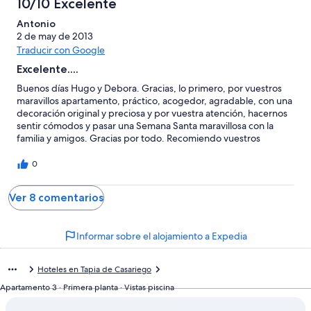
10/10 Excelente
restaurante el Álamo, que incluso hasta te acercan la comida a
los apartamentos. Recomendado 100%. Carlos.
Antonio
2 de may de 2013
Traducir con Google
Excelente....
Buenos días Hugo y Debora. Gracias, lo primero, por vuestros
maravillos apartamento, práctico, acogedor, agradable, con una
decoración original y preciosa y por vuestra atención, hacernos
sentir cómodos y pasar una Semana Santa maravillosa con la
familia y amigos. Gracias por todo. Recomiendo vuestros
apartamentos a todos aquellos que quieran pasar unos días muy
buenos y en un entorno estupendo, cerca de las playas, que nos
0
encantarón, además de la comarca que es increible. Esperamos
volver la más pronto posible. Un abrazo..
Ver 8 comentarios
Informar sobre el alojamiento a Expedia
Hoteles en Tapia de Casariego
Apartamento 3 · Primera planta · Vistas piscina