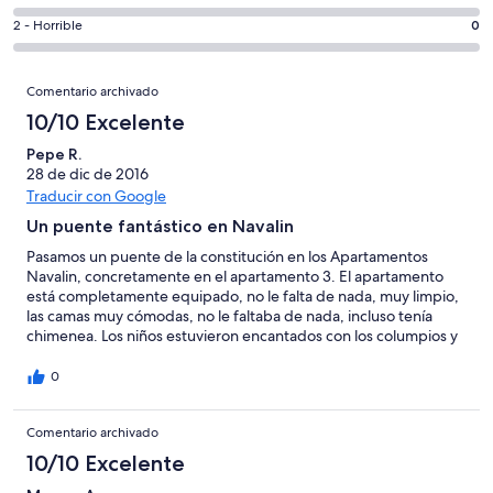
de
de
total
comentarios
8
un
0
2 - Horrible
0
de
de
con
total
comentarios
8
un
una
de
de
Comentarios
con
total
puntuación
Comentario archivado
8
un
una
de
de
con
total
10/10 Excelente
puntuación
8
10
una
de
de
con
Pepe R.
-
puntuación
8
8
28 de dic de 2016
una
Excelente
de
con
Traducir con Google
-
puntuación
6
una
Bueno
de
Un puente fantástico en Navalin
-
puntuación
4
Normal
de
Pasamos un puente de la constitución en los Apartamentos
-
Navalin, concretamente en el apartamento 3. El apartamento
2
Mediocre
está completamente equipado, no le falta de nada, muy limpio,
-
las camas muy cómodas, no le faltaba de nada, incluso tenía
Horrible
chimenea. Los niños estuvieron encantados con los columpios y
el campo de fútbol. El complejo está muy bien localizado,
cerquita de Ribadeo y de Tapia. A la playa puedes ir caminando.
0
Comentario archivado
10/10 Excelente