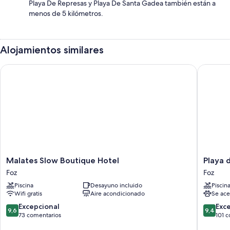
Playa De Represas y Playa De Santa Gadea también están a
menos de 5 kilómetros.
Alojamientos similares
Malates Slow Boutique Hotel
Playa de
Malates
Playa
Malates Slow Boutique Hotel
Playa 
Slow
de
Foz
Foz
Boutique
Foz
Piscina
Desayuno incluido
Piscin
Hotel
Hotel
Wifi gratis
Aire acondicionado
Se ace
Foz
&
Spa
9.6
9.4
Excepcional
Exc
9,6
9,4
by
sobre
sobre
73 comentarios
101 
gaiaroo
10,
10,