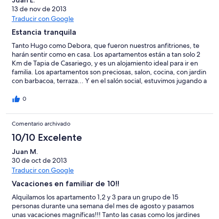
Juan E.
13 de nov de 2013
Traducir con Google
Estancia tranquila
Tanto Hugo como Debora, que fueron nuestros anfitriones, te
harán sentir como en casa. Los apartamentos están a tan solo 2
Km de Tapia de Casariego, y es un alojamiento ideal para ir en
familia. Los apartamentos son preciosas, salon, cocina, con jardin
con barbacoa, terraza... Y en el salón social, estuvimos jugando a
las cartas mientras veíamos una peli. Por cierto, pedimos que
nos trajeran la comida a la casa desde un restaurante cercano. La
0
verdad que los pasamos muy bien. Volveremos.
Comentario archivado
10/10 Excelente
Juan M.
30 de oct de 2013
Traducir con Google
Vacaciones en familiar de 10!!
Alquilamos los apartamento 1,2 y 3 para un grupo de 15
personas durante una semana del mes de agosto y pasamos
unas vacaciones magníficas!!! Tanto las casas como los jardines