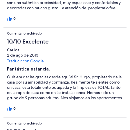
son una auténtica preciosidad, muy espaciosas y confortables y
decoradas con mucho gusto. La atención del propietario fue
magnífica contribuyendo a hacernos la estancia lo más
agradable posible. Su situación es ideal si te gusta la naturaleza,
0
y sobre todo si te gusta el golf. A escasos 300 metros está el
campo de Golf Cierrogrande, y a menos de 1 km tienes la playa
Comentario archivado
de la Paloma para ir con los niños. En resumen: DIFÍCIL DE
SUPERAR Y MUY RECOMENDABLE!!
10/10 Excelente
Carlos
2 de ago de 2013
Traducir con Google
Fantástica estancia.
Quisiera dar las gracias desde aquí al Sr. Hugo, propietario de la
casa por su amabilidad y confianza. Realmente te sientes como
en casa, esta totalmente equipada y la limpieza es TOTAL, tanto
en la ropa de casa como en las instalaciones. Hemos sido un
grupo de 9 personas adultas. Nos alojamos en los apartamentos
1,2 y 3. Casi no nos ha hecho falta coger el coche, solo para ir a la
compra. A la playa, puedes ir caminando, a jugar al golf,
0
caminando. La casa está totalmente equipada. Lo que más nos
gustó, fue el poder disfrutar de las barbacoas por las noches y
Comentario archivado
sus sobremesas en el salón social, los paseos por el campo.
Buena gastronomía de la zona, por supuesto, visita al