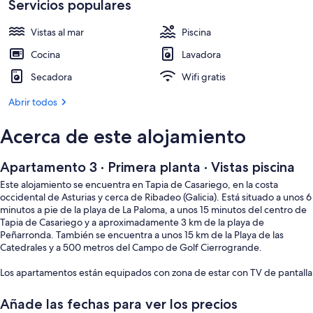
Servicios populares
Vistas al mar
Piscina
Cocina
Lavadora
Secadora
Wifi gratis
Abrir todos
Acerca de este alojamiento
Apartamento 3 · Primera planta · Vistas piscina
Este alojamiento se encuentra en Tapia de Casariego, en la costa
occidental de Asturias y cerca de Ribadeo (Galicia). Está situado a unos 6
minutos a pie de la playa de La Paloma, a unos 15 minutos del centro de
Tapia de Casariego y a aproximadamente 3 km de la playa de
Peñarronda. También se encuentra a unos 15 km de la Playa de las
Catedrales y a 500 metros del Campo de Golf Cierrogrande.
Los apartamentos están equipados con zona de estar con TV de pantalla
plana, cocina completamente equipada con lavavajillas, horno,
microondas y cafetera, además de baño privado y conexión WiFi
Añade las fechas para ver los precios
gratuita.