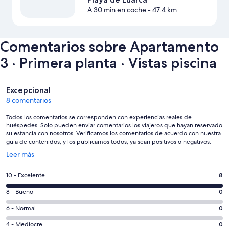
A 30 min en coche
- 47.4 km
Comentarios sobre Apartamento
3 · Primera planta · Vistas piscina
Comentarios
Excepcional
8 comentarios
Todos los comentarios se corresponden con experiencias reales de
huéspedes. Solo pueden enviar comentarios los viajeros que hayan reservado
su estancia con nosotros. Verificamos los comentarios de acuerdo con nuestra
guía de contenidos, y los publicamos todos, ya sean positivos o negativos.
Se
Leer más
abre
en
8
10 - Excelente
8
una
comentarios
ventana
0
8 - Bueno
0
de
nueva
comentarios
un
0
6 - Normal
0
de
total
comentarios
un
0
4 - Mediocre
0