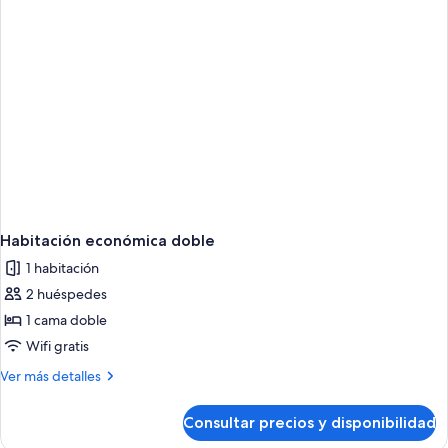
camas
individuales,
vistas
a
la
montaña
Habitación económica doble
1 habitación
2 huéspedes
1 cama doble
Wifi gratis
Más
Ver más detalles
detalles
de
Consultar precios y disponibilidad
Habitación
económica