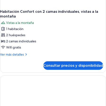
Habitación Confort con 2 camas individuales, vistas a la
montaña
Vistas a la montaña
1 habitación
2 huéspedes
2 camas individuales
Wifi gratis
Más
Ver más detalles
detalles
de
Consultar precios y disponibilidad
Habitación
Confort
con
2
camas
individuales,
vistas
a
la
montaña