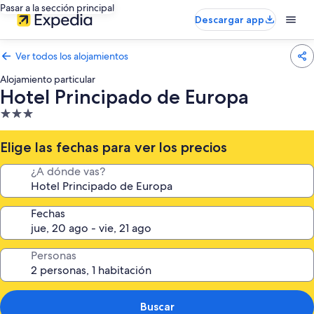
Pasar a la sección principal
Descargar app
Ver todos los alojamientos
Alojamiento particular
Hotel Principado de Europa
Alojamiento
de
3.0 estrellas
Elige las fechas para ver los precios
¿A dónde vas?
Fechas
Personas
Buscar