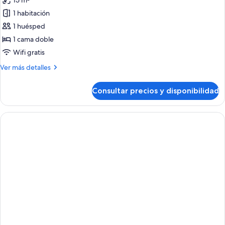
15 m²
fotos
de
1 habitación
Habitación
1 huésped
individual,
1 cama doble
1
Wifi gratis
cama
Más
Ver más detalles
doble
detalles
de
Consultar precios y disponibilidad
Habitación
individual,
1
cama
doble