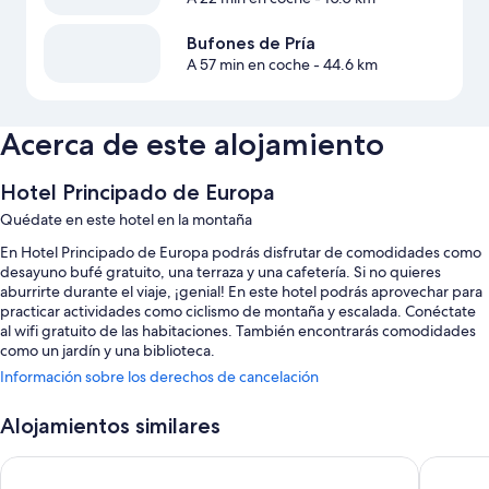
Bufones de Pría
A 57 min en coche
- 44.6 km
Acerca de este alojamiento
Hotel Principado de Europa
Quédate en este hotel en la montaña
En Hotel Principado de Europa podrás disfrutar de comodidades como
desayuno bufé gratuito, una terraza y una cafetería. Si no quieres
aburrirte durante el viaje, ¡genial! En este hotel podrás aprovechar para
practicar actividades como ciclismo de montaña y escalada. Conéctate
al wifi gratuito de las habitaciones. También encontrarás comodidades
como un jardín y una biblioteca.
Información sobre los derechos de cancelación
También hay otros servicios, como:
Una piscina al aire libre de temporada con tumbonas y sombrillas
Alojamientos similares
Aparcamiento gratis
Hotel Mestas
Hotel Lo
Un servicio de recepción las 24 horas, asistencia turística y para la