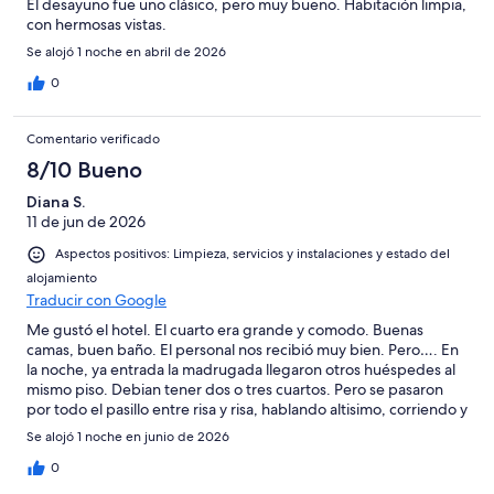
El desayuno fue uno clásico, pero muy bueno. Habitación limpia,
con hermosas vistas.
Se alojó 1 noche en abril de 2026
0
Comentario verificado
8/10 Bueno
Diana S.
11 de jun de 2026
Aspectos positivos: Limpieza, servicios y instalaciones y estado del
alojamiento
Traducir con Google
Me gustó el hotel. El cuarto era grande y comodo. Buenas
camas, buen baño. El personal nos recibió muy bien. Pero…. En
la noche, ya entrada la madrugada llegaron otros huéspedes al
mismo piso. Debian tener dos o tres cuartos. Pero se pasaron
por todo el pasillo entre risa y risa, hablando altisimo, corriendo y
lo peor, tocando las puertas de los de más huespedes,
Se alojó 1 noche en junio de 2026
incluyendo la nuestra. Les escribi pidiendo ayuda al hotel y no
hubo respuesta. Esos huespedes hicieron escandalo toda la
0
madrugada y nadie del personal llegó. En fin, no dormimos ni