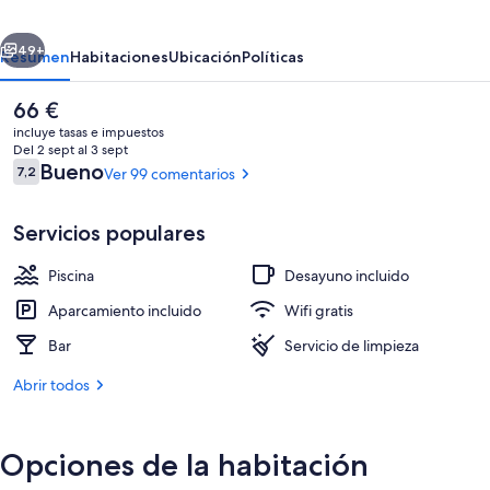
Europa
erior
Siguiente
49+
Resumen
Habitaciones
Ubicación
Políticas
El
66 €
precio
incluye tasas e impuestos
actual
Del 2 sept al 3 sept
es
Comentarios
Bueno
7,2
Ver 99 comentarios
7,2 de 10
de
66 €
Servicios populares
Piscina
Desayuno incluido
Habitación Confort doble | Vistas desd
Aparcamiento incluido
Wifi gratis
Bar
Servicio de limpieza
Abrir todos
Opciones de la habitación