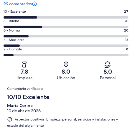
99 comentarios
27
10 - Excelente
27
comentarios
31
8 - Bueno
31
de
comentarios
un
20
6 - Normal
20
de
total
comentarios
un
13
4 - Mediocre
13
de
de
total
comentarios
99
un
8
2 - Horrible
8
de
de
con
total
comentarios
99
un
una
de
de
con
total
puntuación
99
un
una
de
7,8
8,0
8,0
de
con
total
puntuación
99
Limpieza
Ubicación
Personal
10
una
de
de
con
Comentarios
-
puntuación
99
8
Comentario verificado
una
Excelente
de
con
-
puntuación
10/10 Excelente
6
una
Bueno
de
-
puntuación
Maria Corina
4
Normal
10 de abr de 2026
de
-
2
Aspectos positivos: Limpieza, personal, servicios y instalaciones y
Mediocre
-
estado del alojamiento
Horrible