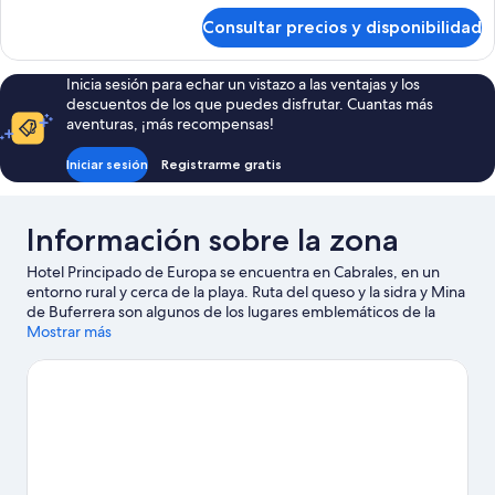
de
Consultar precios y disponibilidad
Habitación
triple
económica
Inicia sesión para echar un vistazo a las ventajas y los
descuentos de los que puedes disfrutar. Cuantas más
aventuras, ¡más recompensas!
Iniciar sesión
Registrarme gratis
Información sobre la zona
Hotel Principado de Europa se encuentra en Cabrales, en un
entorno rural y cerca de la playa. Ruta del queso y la sidra y Mina
de Buferrera son algunos de los lugares emblemáticos de la
región, cuya belleza natural puedes admirar en Cueva El Cares y
Mostrar más
Ruta del Cares. Acércate a la montaña a disfrutar del esquí de
fondo, y no te pierdas actividades como las rutas con raquetas
de nieve.
Ver guía de viaje de Cabrales