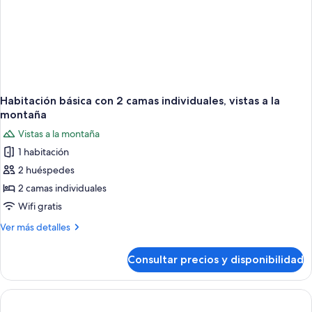
Habitación básica con 2 camas individuales, vistas a la
montaña
Vistas a la montaña
1 habitación
2 huéspedes
2 camas individuales
Wifi gratis
Más
Ver más detalles
detalles
de
Consultar precios y disponibilidad
Habitación
básica
con
2