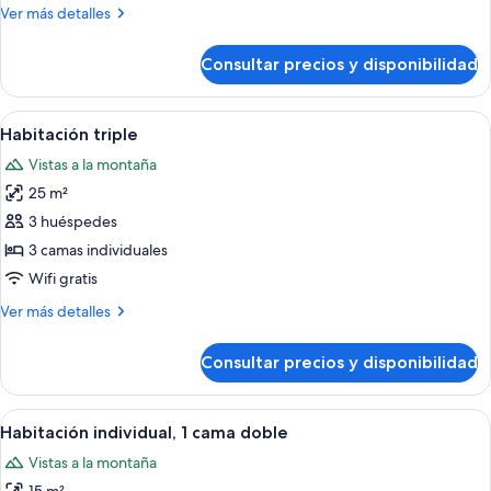
Más
Ver más detalles
detalles
de
Consultar precios y disponibilidad
Habitación
Confort
doble
Abrir
Habitación de hotel con dos camas, un e
4
Habitación triple
todas
Vistas a la montaña
las
25 m²
fotos
de
3 huéspedes
Habitación
3 camas individuales
triple
Wifi gratis
Más
Ver más detalles
detalles
de
Consultar precios y disponibilidad
Habitación
triple
Abrir
Un dormitorio con cama de madera, do
1
Habitación individual, 1 cama doble
todas
Vistas a la montaña
las