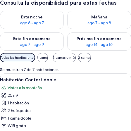
Consulta la disponibilidad para estas fechas
Consulta la disponibilidad para esta noche, ago 6 - ago 7
Consulta la disponibilidad pa
Esta noche
Mañana
ago 6 - ago 7
ago 7 - ago 8
Consulta la disponibilidad para este fin de semana, ago 7 - ag
Consulta la disponibilidad par
Este fin de semana
Próximo fin de semana
ago 7 - ago 9
ago 14 - ago 16
Filtros
Todas las habitaciones
1 cama
3 camas o más
2 camas
disponibles
para
Se muestran 7 de 7 habitaciones
las
Abrir
Un dormitorio con cama de madera, co
6
Habitación Confort doble
habitaciones
todas
Vistas a la montaña
las
25 m²
fotos
de
1 habitación
Habitación
2 huéspedes
Confort
1 cama doble
doble
Wifi gratis