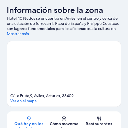
Información sobre la zona
Hotel 40 Nudos se encuentra en Avilés, en el centro y cerca de
una estación de ferrocarril. Plaza de España y Philippe Cousteau
son lugares fundamentales para los aficionados a la cultura en
esta región, donde también puedes acercarte a atractivos
Mostrar más
turísticos como Centro cultural Oscar Niemeyer y Valey Centro
Cultural de Castrillón.
Ver guía de viaje de Avilés
C/ La Fruta,9, Aviles, Asturias, 33402
Ver en el mapa
Mapa
Qué hay en los
Cómo moverse
Restaurantes