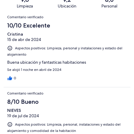
de
con
total
puntuación
150
Limpieza
Ubicación
Personal
10
una
de
de
con
Comentarios
-
puntuación
150
8
Comentario verificado
una
Excelente
de
con
-
puntuación
10/10 Excelente
6
una
Bueno
de
-
puntuación
Cristina
4
Normal
15 de abr de 2024
de
-
2
Aspectos positivos: Limpieza, personal y instalaciones y estado del
Mediocre
-
alojamiento
Horrible
Buena ubicación y fantasticas habitaciones
Se alojó 1 noche en abril de 2024
0
Comentario verificado
8/10 Bueno
NIEVES
19 de jul de 2024
Aspectos positivos: Limpieza, personal, instalaciones y estado del
alojamiento y comodidad de la habitación