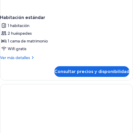
Habitación estándar
1 habitación
2 huéspedes
1 cama de matrimonio
Wifi gratis
Más
Ver más detalles
detalles
de
Consultar precios y disponibilidad
Habitación
estándar