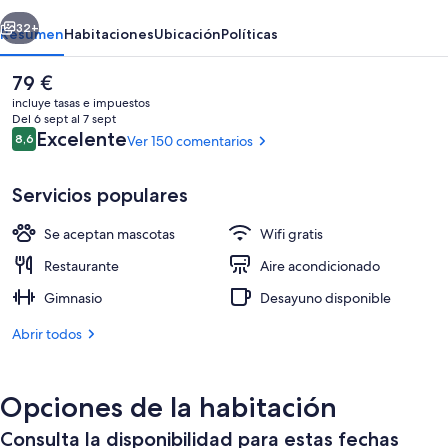
erior
Siguiente
32+
Resumen
Habitaciones
Ubicación
Políticas
El
79 €
precio
incluye tasas e impuestos
actual
Del 6 sept al 7 sept
es
Comentarios
Excelente
8,6
Ver 150 comentarios
8,6 de 10
de
79 €
Servicios populares
Se aceptan mascotas
Wifi gratis
Bar (en el alojamiento)
Restaurante
Aire acondicionado
Gimnasio
Desayuno disponible
Abrir todos
Opciones de la habitación
Consulta la disponibilidad para estas fechas