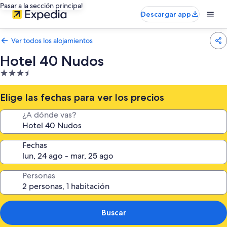
Pasar a la sección principal
Descargar app
Ver todos los alojamientos
Hotel 40 Nudos
Alojamiento
de
3.5 estrellas
Elige las fechas para ver los precios
¿A dónde vas?
Fechas
Personas
Buscar