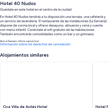
Hotel 40 Nudos
Quédate en este hotel en el centro de la ciudad
En Hotel 40 Nudos tendrás a tu disposición una terraza, una cafetería y
un servicio de lavandería. El restaurante de las instalaciones (La Serrana)
dispone de cocina local y ofrece desayuno, almuerzo y cena y cuenta
con menú infantil. Conéctate al wifi gratuito de las habitaciones.
También encontrarás comodidades como un bar y un gimnasio.
Aquí tienes otros servicios:
Información sobre los derechos de cancelación
Desayuno bufé (de pago), periódicos gratuitos en el vestíbulo y
personal multilingüe
Alojamientos similares
Una caja fuerte en recepción, salas de reuniones y espacios sin
Oca Villa de Avilés Hotel
Hotel Pal
humos
Un ascensor, consigna de equipaje y asistencia turística y para la
compra de entradas
Características de la habitación
Las 69 habitaciones ofrecen características que incluyen aire
acondicionado, además de algunas comodidades adicionales, tales
como wifi gratis y cajas fuertes.
Oca
Hotel
Oca Villa de Avilés Hotel
Hotel P
Además, otros de los servicios que encontrarás en todas las