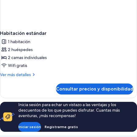
Habitación estándar
1 habitación
2 huéspedes
2 camas individuales
Wifi gratis
Más
Ver más detalles
detalles
de
Consultar precios y disponibilidad
Habitación
estándar
Inicia sesión para echar un vistazo a las ventajas y los
descuentos de los que puedes disfrutar. Cuantas más
aventuras, ¡más recompensas!
Iniciar sesión
Registrarme gratis