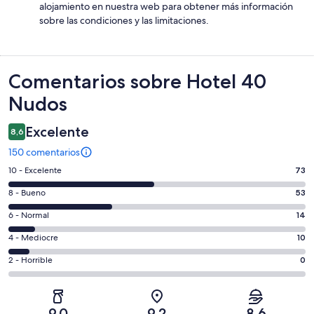
alojamiento en nuestra web para obtener más información
sobre las condiciones y las limitaciones.
Comentarios
Comentarios sobre Hotel 40
Nudos
Excelente
8,6
150 comentarios
73
10 - Excelente
73
comentarios
53
8 - Bueno
53
de
comentarios
un
14
6 - Normal
14
de
total
comentarios
un
10
4 - Mediocre
10
de
de
total
comentarios
150
un
0
2 - Horrible
0
de
de
con
total
comentarios
150
un
una
de
de
con
total
puntuación
150
un
una
de
9,0
9,2
8,6