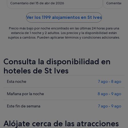
sept
Comentario del 15 de abr de 2026
Comentario d
al
3
Ver los 1199 alojamientos en St Ives
sept
Precio más bajo por noche encontrado en las últimas 24 horas para una
estancia de 1 noche y 2 adultos. Los precios y la disponibilidad están
sujetos a cambios. Pueden aplicarse términos y condiciones adicionales.
Consulta la disponibilidad en
hoteles de St Ives
Comprueba
Esta noche
7 ago - 8 ago
los
precios
Comprueba
Mañana por la noche
8 ago - 9 ago
en
los
St
precios
Comprueba
Este fin de semana
7 ago - 9 ago
Ives
en
los
para
St
precios
Alójate cerca de las atracciones
esta
Ives
en