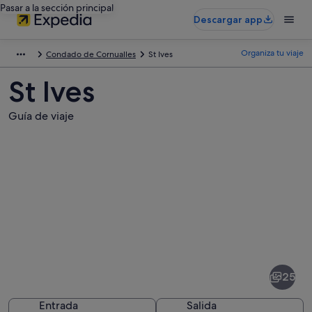
Pasar a la sección principal
Descargar app
Organiza tu viaje
Condado de Cornualles
St Ives
St Ives
Guía de viaje
Fotos
de
St
25
Ives
Entrada
Salida