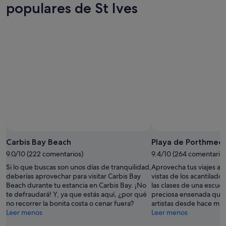
noche,
para
St
populares de St Ives
7
mañana
Ives
ago
por
para
-
la
este
8
noche,
fin
ago
8
de
ago
semana,
-
7
9
ago
ago
-
9
ago
Carbis Bay Beach
Playa de Porthmeo
9.0/10 (222 comentarios)
9.4/10 (264 comentarios
Si lo que buscas son unos días de tranquilidad,
Aprovecha tus viajes a S
deberías aprovechar para visitar Carbis Bay
vistas de los acantilado
Beach durante tu estancia en Carbis Bay. ¡No
las clases de una escuela
te defraudará! Y, ya que estás aquí, ¿por qué
preciosa ensenada que h
no recorrer la bonita costa o cenar fuera?
artistas desde hace mu
Leer menos
Leer menos