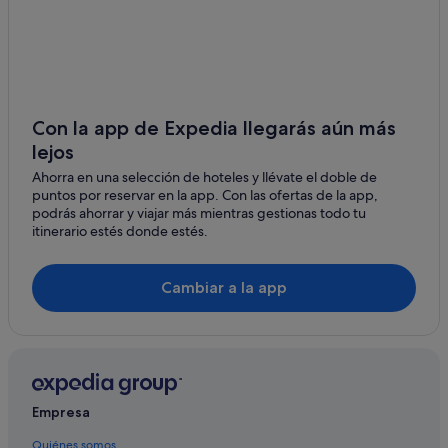
Redruth hoteles
Zennor hoteles
Hoteles de 3 estrellas en Burras
Madron hoteles
Con la app de Expedia llegarás aún más
lejos
Pool hoteles
Ahorra en una selección de hoteles y llévate el doble de
Apartamentos en St Ives
puntos por reservar en la app. Con las ofertas de la app,
Crows-An-Wra hoteles
podrás ahorrar y viajar más mientras gestionas todo tu
itinerario estés donde estés.
Casas de campo en St Ives
Portreath hoteles
Cambiar a la app
Empresa
Quiénes somos