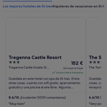
Los mejores hoteles de St Ives
Alquileres de vacaciones en St Iv
Tregenna Castle Resort
The St Ives 
Tregenna Castle Resort
The St 
3
El
3.5
152 €
out
precio
out
Tregenna Castle Estate St
The Terrace,
Del 2 sept al 3 sept
Ives England
Ives Englan
of
es
of
incluye tasas e impuestos
5
de
5
Quédate en este hotel con spa de St Ives. Entre
Quédate en e
152 €
otras cosas, cuenta con wifi gratis, aparcamiento
cosas, cuen
gratuito y una piscina al aire libre. Algunos
por
recepción la
aspectos que ...
diario. Algu
noche
del
8,6
/
10
¡Excelente! (1009 comentarios)
6,6
/
10
(775
2
"Muy bien"
"Very poor"