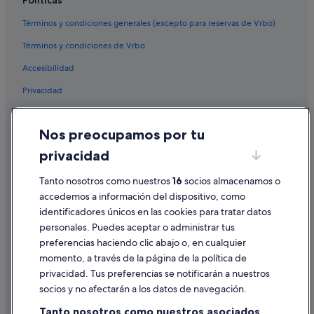
Políticas
Términos y condiciones generales (excepto para reservas de Vrbo)
Términos y condiciones de Vrbo
Accesibilidad
Privacidad
Cookies
Nos preocupamos por tu
Condiciones de uso
privacidad
Información legal/contacto
Tanto nosotros como nuestros
16
socios almacenamos o
Pautas sobre el contenido y cómo denunciar contenido
accedemos a información del dispositivo, como
identificadores únicos en las cookies para tratar datos
Ayuda
personales. Puedes aceptar o administrar tus
Ayuda
preferencias haciendo clic abajo o, en cualquier
momento, a través de la página de la política de
Cancelar un vuelo
privacidad. Tus preferencias se notificarán a nuestros
Cancelar una reserva de hotel o de un alquiler vacacional
socios y no afectarán a los datos de navegación.
Plazos de reembolso
Tanto nosotros como nuestros asociados