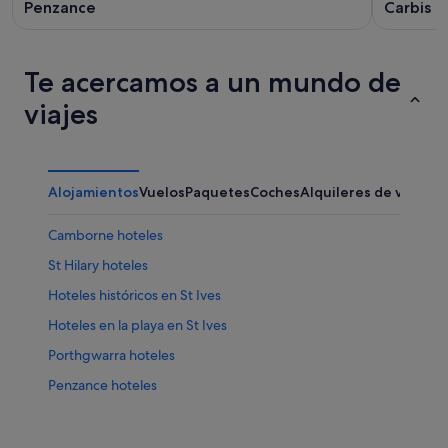
Penzance
Carbis B
Te acercamos a un mundo de
viajes
Alojamientos
Vuelos
Paquetes
Coches
Alquileres de vacaci
Camborne hoteles
St Hilary hoteles
Hoteles históricos en St Ives
Hoteles en la playa en St Ives
Porthgwarra hoteles
Penzance hoteles
Burras hoteles
St. Agnes hoteles