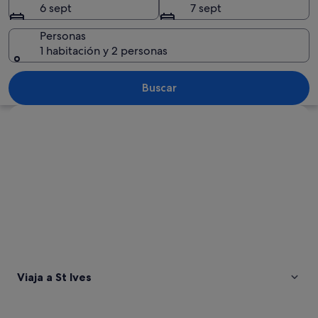
6 sept
7 sept
Personas
1 habitación y 2 personas
Un pueblo costero con edificios histó
Buscar
Ver mapa
Viaja a St Ives