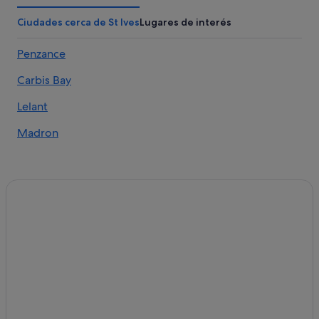
Mousehole hoteles
Ciudades cerca de St Ives
Lugares de interés
Helston hoteles
Penzance
St Ives hoteles
Carbis Bay
Hoteles con spa en St Ives
St Just hoteles
Lelant
Newlyn hoteles
Madron
Hoteles cerca de Porthcurno Beach
Carbis Bay hoteles
Connor Downs hoteles
Praa Sands hoteles
Hayle hoteles
Hoteles de 5 estrellas en St Ives
Casas de huéspedes en St Ives
B&B en St Ives
Hoteles cerca de Carbis Bay Beach