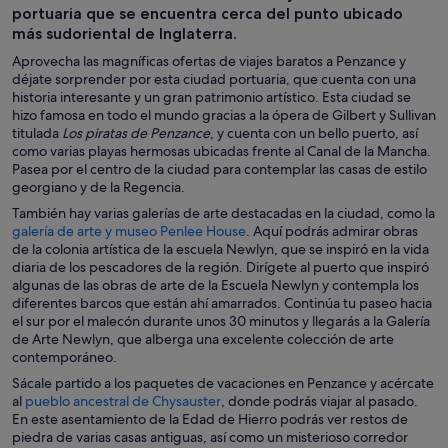
portuaria que se encuentra cerca del punto ubicado
más sudoriental de Inglaterra.
Aprovecha las magníficas ofertas de viajes baratos a Penzance y
déjate sorprender por esta ciudad portuaria, que cuenta con una
historia interesante y un gran patrimonio artístico. Esta ciudad se
hizo famosa en todo el mundo gracias a la ópera de Gilbert y Sullivan
titulada
Los piratas de Penzance
, y cuenta con un bello puerto, así
como varias playas hermosas ubicadas frente al Canal de la Mancha.
Pasea por el centro de la ciudad para contemplar las casas de estilo
georgiano y de la Regencia.
También hay varias galerías de arte destacadas en la ciudad, como la
S
galería de arte y museo Penlee House
. Aquí podrás admirar obras
e
de la colonia artística de la escuela Newlyn, que se inspiró en la vida
a
diaria de los pescadores de la región. Dirígete al puerto que inspiró
b
algunas de las obras de arte de la Escuela Newlyn y contempla los
r
diferentes barcos que están ahí amarrados. Continúa tu paseo hacia
e
el sur por el malecón durante unos 30 minutos y llegarás a la Galería
e
de Arte Newlyn, que alberga una excelente colección de arte
n
contemporáneo.
u
Sácale partido a los paquetes de vacaciones en Penzance y acércate
n
S
al
pueblo ancestral de Chysauster
, donde podrás viajar al pasado.
a
e
En este asentamiento de la Edad de Hierro podrás ver restos de
v
a
piedra de varias casas antiguas, así como un misterioso corredor
e