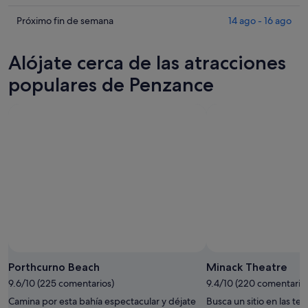
en
los
Penzance
precios
Comprueba
Próximo fin de semana
14 ago - 16 ago
para
en
los
esta
Penzance
precios
Alójate cerca de las atracciones
noche,
para
en
8
mañana
Penzance
populares de Penzance
ago
por
para
-
la
el
9
noche,
próximo
ago
9
fin
ago
de
-
semana,
10
14
ago
ago
-
16
ago
Porthcurno Beach
Minack Theatre
9.6/10 (225 comentarios)
9.4/10 (220 comentario
Camina por esta bahía espectacular y déjate
Busca un sitio en las ter