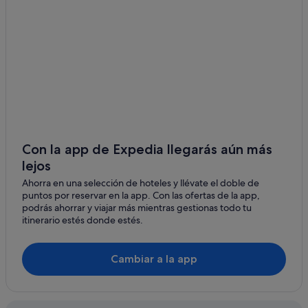
Relubbus
Newlyn hoteles
Mousehole
Carbis Bay hoteles
Kerris
Hoteles con spa en St Ives
Camborne hoteles
Treen
Apartamentos en St Ives
Lelant
Casas de huéspedes en St Ives
Pendeen
Hoteles históricos en St Ives
Con la app de Expedia llegarás aún más
Madron
lejos
Porthgwarra hoteles
Ahorra en una selección de hoteles y llévate el doble de
Burras hoteles
puntos por reservar en la app. Con las ofertas de la app,
Hoteles en la playa en St Ives
podrás ahorrar y viajar más mientras gestionas todo tu
itinerario estés donde estés.
Cambiar a la app