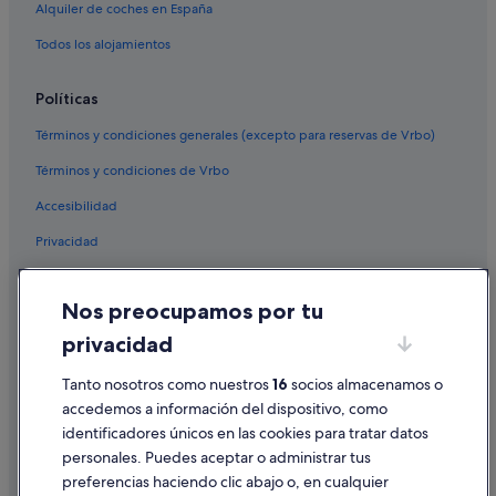
Alquiler de coches en España
Todos los alojamientos
Políticas
Términos y condiciones generales (excepto para reservas de Vrbo)
Términos y condiciones de Vrbo
Accesibilidad
Privacidad
Cookies
Nos preocupamos por tu
Condiciones de uso
privacidad
Información legal/contacto
Tanto nosotros como nuestros
16
socios almacenamos o
Pautas sobre el contenido y cómo denunciar contenido
accedemos a información del dispositivo, como
identificadores únicos en las cookies para tratar datos
Ayuda
personales. Puedes aceptar o administrar tus
Ayuda
preferencias haciendo clic abajo o, en cualquier