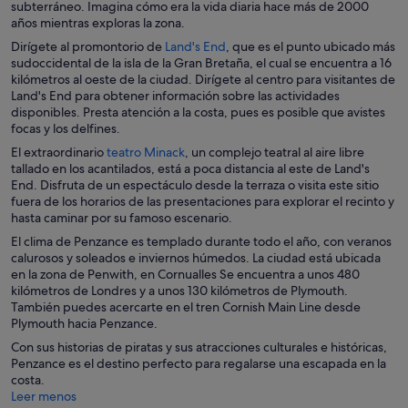
b
subterráneo. Imagina cómo era la vida diaria hace más de 2000
n
r
años mientras exploras la zona.
t
e
S
Dirígete al promontorio de
Land's End
, que es el punto ubicado más
a
e
e
sudoccidental de la isla de la Gran Bretaña, el cual se encuentra a 16
n
n
a
kilómetros al oeste de la ciudad. Dirígete al centro para visitantes de
a
u
b
Land's End para obtener información sobre las actividades
n
n
r
disponibles. Presta atención a la costa, pues es posible que avistes
u
a
e
focas y los delfines.
e
v
e
v
S
El extraordinario
teatro Minack
, un complejo teatral al aire libre
e
n
a
e
tallado en los acantilados, está a poca distancia al este de Land's
n
u
a
End. Disfruta de un espectáculo desde la terraza o visita este sitio
t
n
b
fuera de los horarios de las presentaciones para explorar el recinto y
a
a
r
hasta caminar por su famoso escenario.
n
v
e
a
El clima de Penzance es templado durante todo el año, con veranos
e
e
n
calurosos y soleados e inviernos húmedos. La ciudad está ubicada
n
n
u
en la zona de Penwith, en Cornualles Se encuentra a unos 480
t
u
e
kilómetros de Londres y a unos 130 kilómetros de Plymouth.
a
n
v
También puedes acercarte en el tren Cornish Main Line desde
n
a
a
Plymouth hacia Penzance.
a
v
n
Con sus historias de piratas y sus atracciones culturales e históricas,
e
u
Penzance es el destino perfecto para regalarse una escapada en la
n
e
costa.
t
v
Leer menos
a
a