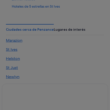
Hoteles de 5 estrellas en St Ives
St Just hoteles
St Ives hoteles
Casas de campo en St Ives
Ciudades cerca de Penzance
Lugares de interés
Connor Downs hoteles
Marazion
Hayle hoteles
St Ives
Hoteles de 3 estrellas en Burras
Portreath hoteles
Helston
Penzance hoteles
St Just
Crows-An-Wra hoteles
Newlyn
Mousehole hoteles
Botallack
Madron hoteles
Crowan
B&B en St Ives
Helston hoteles
Crows-an-wra
Hoteles cerca de Porthcurno Beach