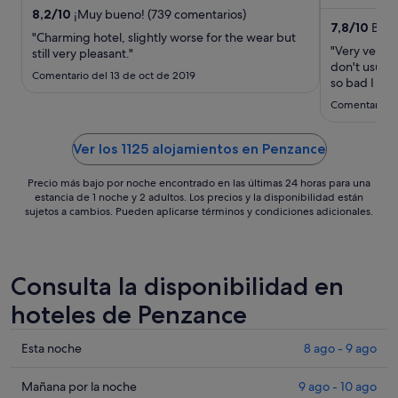
huéspedes d
del
8,2
/
10
¡Muy bueno! (739 comentarios)
7,8
/
10
Buen
6
"Charming hotel, slightly worse for the wear but
sept
"Very very po
still very pleasant."
don't usuall
al
Comentario del 13 de oct de 2019
so bad I fel
7
Comentario de
sept
Ver los 1125 alojamientos en Penzance
Precio más bajo por noche encontrado en las últimas 24 horas para una
estancia de 1 noche y 2 adultos. Los precios y la disponibilidad están
sujetos a cambios. Pueden aplicarse términos y condiciones adicionales.
Consulta la disponibilidad en
hoteles de Penzance
Comprueba
Esta noche
8 ago - 9 ago
los
precios
Comprueba
Mañana por la noche
9 ago - 10 ago