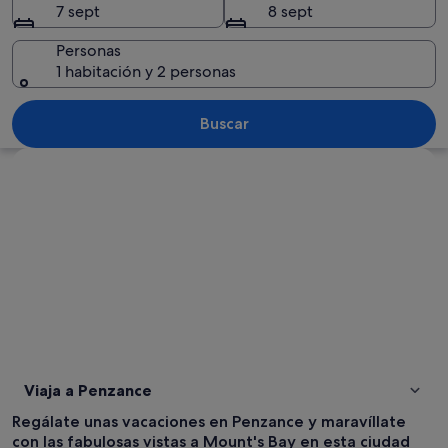
7 sept
8 sept
Personas
1 habitación y 2 personas
Un mirador costero con una escalera d
Buscar
Ver mapa
Viaja a Penzance
Regálate unas vacaciones en Penzance y maravíllate
con las fabulosas vistas a Mount's Bay en esta ciudad