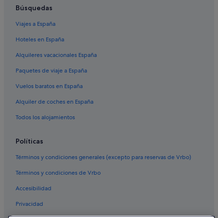
Cruceros en Condado de Cornualles
Búsquedas
St Just in Roseland hoteles
Viajes a España
Hoteles en la playa en Condado de Cornualles
Hoteles en España
Hoteles de lujo en Condado de Cornualles
Alquileres vacacionales España
Hoteles cerca de Tienda de ultramarinos Lemon Street
Paquetes de viaje a España
Market
Vuelos baratos en España
Alquiler de coches en España
Todos los alojamientos
Políticas
Términos y condiciones generales (excepto para reservas de Vrbo)
Términos y condiciones de Vrbo
Accesibilidad
Privacidad