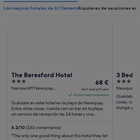
Los mejores hoteles de St Clement
Alquileres de vacaciones en 
The Beresford Hotel
3 Bedroom C
The Beresford Hotel
3 Bedro
3
El
3
68 €
Parkdea
out
precio
out
Narrowcliff Newquay
Newquay Ho
Del 9 sept al 10 sept
England
England
of
es
of
incluye tasas e impuestos
Quédate en 
5
de
5
cosas, cuent
Quédate en este hotel en la playa de Newquay.
68 €
lounge y una
Entre otras cosas, cuenta con un bar en la playa,
turísticas ...
un servicio de recepción las 24 horas y una
por
cafetera y tetera ...
noche
del
6,2
/
10
(333 comentarios)
9
"The only one good thing about this hotel they let