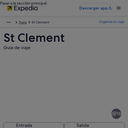
Pasar a la sección principal
Descargar app
Organiza tu viaje
Truro
St Clement
St Clement
Guía de viaje
Fotos
de
St
16
Clement
Entrada
Salida