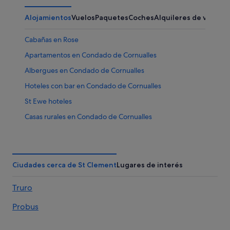
Alojamientos
Vuelos
Paquetes
Coches
Alquileres de vacaci
Cabañas en Rose
Apartamentos en Condado de Cornualles
Albergues en Condado de Cornualles
Hoteles con bar en Condado de Cornualles
St Ewe hoteles
Casas rurales en Condado de Cornualles
Hoteles de golf en Condado de Cornualles
Portloe hoteles
Truro hoteles
Ciudades cerca de St Clement
Lugares de interés
Probus hoteles
Truro
Penryn hoteles
Probus
Hoteles con spa en Condado de Cornualles
Hoteles con wifi en Condado de Cornualles