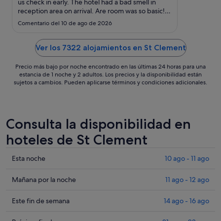
sept
us check in early. The hotel had a bad smell in
reception area on arrival. Are room was so basic!
al
Had no trowels, no toliet roll and no hot water.
10
Comentario del 10 de ago de 2026
Had 2 tv in room none of them worked. About
sept
4am to 6am there was a lot screaming and
shouting outside ..."
Ver los 7322 alojamientos en St Clement
Precio más bajo por noche encontrado en las últimas 24 horas para una
estancia de 1 noche y 2 adultos. Los precios y la disponibilidad están
sujetos a cambios. Pueden aplicarse términos y condiciones adicionales.
Consulta la disponibilidad en
hoteles de St Clement
Comprueba
Esta noche
10 ago - 11 ago
los
precios
Comprueba
Mañana por la noche
11 ago - 12 ago
en
los
St
precios
Comprueba
Este fin de semana
14 ago - 16 ago
Clement
en
los
para