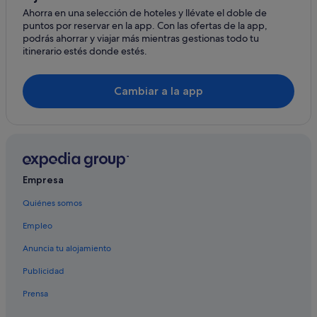
Veryan hoteles
Ahorra en una selección de hoteles y llévate el doble de
puntos por reservar en la app. Con las ofertas de la app,
Hoteles con piscina en Condado de Cornualles
podrás ahorrar y viajar más mientras gestionas todo tu
Hoteles con bodega en Condado de Cornualles
itinerario estés donde estés.
Carnon Downs hoteles
Cambiar a la app
Castillos en Condado de Cornualles
St Mawes hoteles
Palacios en Condado de Cornualles
Hoteles baratos en Condado de Cornualles
Casas de huéspedes en Condado de Cornualles
Empresa
B&B en Condado de Cornualles
Quiénes somos
Perranporth hoteles
Empleo
Falmouth hoteles
Anuncia tu alojamiento
Hoteles para familias en Condado de Cornualles
Publicidad
Hoteles románticos en Condado de Cornualles
Prensa
Hoteles con gimnasio en Condado de Cornualles