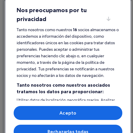
Cookies
Nos preocupamos por tu
Condiciones de uso
privacidad
Información legal/contacto
Pautas sobre el contenido y cómo denunciar contenido
Tanto nosotros como nuestros
16
socios almacenamos o
accedemos a información del dispositivo, como
identificadores únicos en las cookies para tratar datos
Ayuda
personales. Puedes aceptar o administrar tus
Ayuda
preferencias haciendo clic abajo o, en cualquier
momento, a través de la página de la política de
Cancelar un vuelo
privacidad. Tus preferencias se notificarán a nuestros
Cancelar una reserva de hotel o de un alquiler vacacional
socios y no afectarán a los datos de navegación.
Plazos de reembolso
Tanto nosotros como nuestros asociados
tratamos los datos para proporcionar:
Utilizar un cupón de Expedia
Utilizar datos de localización geográfica precisa. Analizar
Documentos para viajes internacionales
activamente las características del dispositivo para su
identificación. Almacenar la información en un dispositivo
Acepto
y/o acceder a ella. Publicidad y contenido personalizados,
medición de publicidad y contenido, investigación de
audiencia y desarrollo de servicios.
© 2026 Expedia, Inc., una empresa de Expedia Group. Todos los
Rechazarlas todas
Lista de asociados (proveedores)