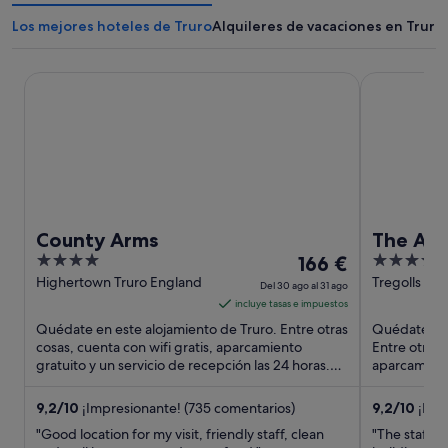
Los mejores hoteles de Truro
Alquileres de vacaciones en Truro
County Arms
The Alverto
County Arms
The Alv
4
El
4
166 €
out
precio
out
Highertown Truro England
Tregolls Roa
Del 30 ago al 31 ago
England
of
es
of
incluye tasas e impuestos
5
de
5
Quédate en este alojamiento de Truro. Entre otras
Quédate en 
166 €
cosas, cuenta con wifi gratis, aparcamiento
Entre otras 
gratuito y un servicio de recepción las 24 horas.
por
aparcamiento
Algunos aspectos ...
Algunos asp
noche
del
9,2
/
10
¡Impresionante! (735 comentarios)
9,2
/
10
¡Impr
30
"Good location for my visit, friendly staff, clean
"The staff i