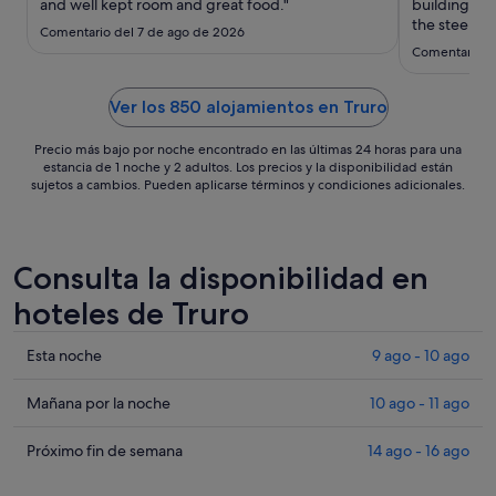
ago
and well kept room and great food."
building (no
al
the steep h
Comentario del 7 de ago de 2026
to our rooms
31
Comentario d
making that
ago
be improved 
..."
Ver los 850 alojamientos en Truro
Precio más bajo por noche encontrado en las últimas 24 horas para una
estancia de 1 noche y 2 adultos. Los precios y la disponibilidad están
sujetos a cambios. Pueden aplicarse términos y condiciones adicionales.
Consulta la disponibilidad en
hoteles de Truro
Comprueba
Esta noche
9 ago - 10 ago
los
precios
Comprueba
Mañana por la noche
10 ago - 11 ago
en
los
Truro
precios
Comprueba
Próximo fin de semana
14 ago - 16 ago
para
en
los
esta