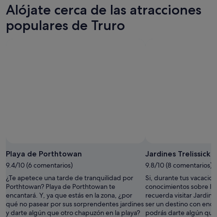
Truro
precios
Alójate cerca de las atracciones
noche,
para
en
9
mañana
Truro
populares de Truro
ago
por
para
-
la
el
10
noche,
próximo
ago
10
fin
ago
de
-
semana,
11
14
ago
ago
-
16
ago
Foto de Coral Horton
Foto
gratuita
Playa de Porthtowan
Jardines Trelissick
de
9.4/10 (6 comentarios)
9.8/10 (8 comentarios)
Coral
¿Te apetece una tarde de tranquilidad por
Si, durante tus vacacion
Horton
Porthtowan? Playa de Porthtowan te
conocimientos sobre la 
encantará. Y, ya que estás en la zona, ¿por
recuerda visitar Jardine
qué no pasear por sus sorprendentes jardines
ser un destino con enca
y darte algún que otro chapuzón en la playa?
podrás darte algún que