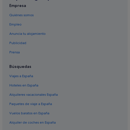
Veryan hoteles
Empresa
Redruth hoteles
Quiénes somos
Hoteles en la playa en Condado de Cornualles
Empleo
St Ewe hoteles
Anuncia tu alojamiento
Hoteles de golf en Condado de Cornualles
Publicidad
St Mawes hoteles
Prensa
Tregony hoteles
Hoteles con piscina en Condado de Cornualles
Búsquedas
Hoteles con bar en Condado de Cornualles
Viajes a España
Hoteles históricos en Condado de Cornualles
Hoteles en España
Hoteles de lujo en Condado de Cornualles
Alquileres vacacionales España
Carnon Downs hoteles
Paquetes de viaje a España
Castillos en Condado de Cornualles
Vuelos baratos en España
Campings de caravanas en Condado de Cornualles
Alquiler de coches en España