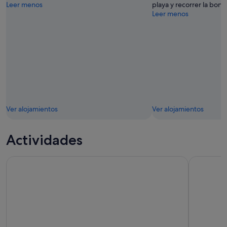
Leer menos
playa y recorrer la bonit
Leer menos
Ver alojamientos
Ver alojamientos
Actividades
Surf, coasteering y glamping en Cornualles
Newquay: 