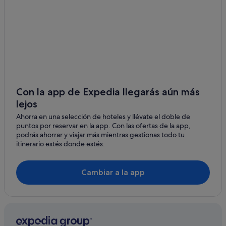
Probus
Hoteles con gimnasio en Condado de Cornualles
Penryn
St. Agnes hoteles
Cubert
B&B en Condado de Cornualles
Hoteles románticos en Condado de Cornualles
Feock
Truro hoteles
Mithian
Con la app de Expedia llegarás aún más
Hoteles baratos en Condado de Cornualles
Porthtowan
lejos
Casas de campo en Condado de Cornualles
Ahorra en una selección de hoteles y llévate el doble de
Perranporth hoteles
puntos por reservar en la app. Con las ofertas de la app,
podrás ahorrar y viajar más mientras gestionas todo tu
Cruceros en Condado de Cornualles
itinerario estés donde estés.
Hoteles con restaurante en Condado de Cornualles
Casas rurales en Condado de Cornualles
Cambiar a la app
Albergues en Condado de Cornualles
Portloe hoteles
Palacios en Condado de Cornualles