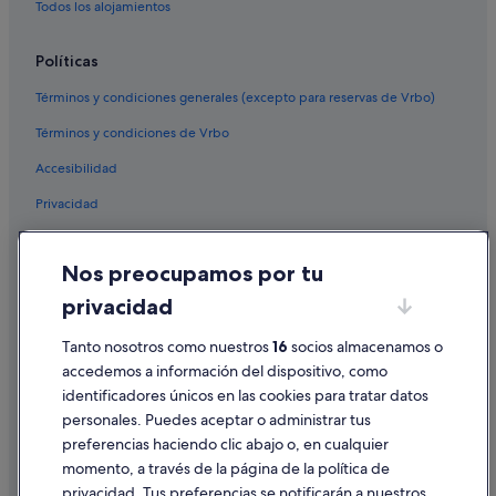
Todos los alojamientos
Políticas
Términos y condiciones generales (excepto para reservas de Vrbo)
Términos y condiciones de Vrbo
Accesibilidad
Privacidad
Cookies
Nos preocupamos por tu
Condiciones de uso
privacidad
Información legal/contacto
Pautas sobre el contenido y cómo denunciar contenido
Tanto nosotros como nuestros
16
socios almacenamos o
accedemos a información del dispositivo, como
identificadores únicos en las cookies para tratar datos
Ayuda
personales. Puedes aceptar o administrar tus
Ayuda
preferencias haciendo clic abajo o, en cualquier
momento, a través de la página de la política de
Cancelar un vuelo
privacidad. Tus preferencias se notificarán a nuestros