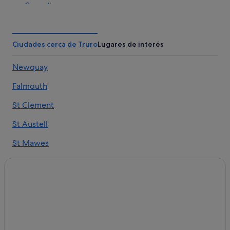
Cornualles
Hoteles con spa en Condado de Cornualles
Hoteles cerca de Tienda de ultramarinos Lemon Street
Ciudades cerca de Truro
Lugares de interés
Market
Penryn hoteles
Newquay
Posadas en Condado de Cornualles
Falmouth
Hoteles con bodega en Condado de Cornualles
St Clement
Merther hoteles
Condado de Cornualles hoteles
St Austell
Casas de huéspedes en Condado de Cornualles
St Mawes
Chalets en Condado de Cornualles
Perranporth
Apartamentos en Condado de Cornualles
Helston
Pool hoteles
Veryan
Hoteles de aventura en Condado de Cornualles
Hoteles con wifi en Condado de Cornualles
St. Agnes
Cabañas en Rose