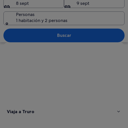
8 sept
9 sept
Personas
1 habitación y 2 personas
Un jardín con flores altas y puntiagud
Buscar
Ver mapa
Viaja a Truro