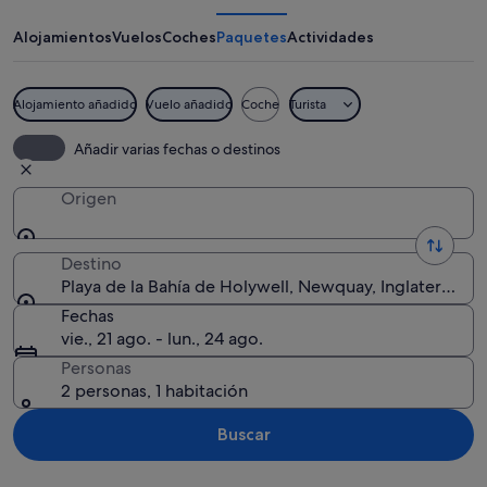
la
Bahía
Alojamientos
Vuelos
Coches
Paquetes
Actividades
de
Holywell
Alojamiento añadido
Vuelo añadido
Coche
Turista
Un paisaje costero con dunas de arena
Añadir varias fechas o destinos
Origen
Destino
Playa de la Bahía de Holywell, Newquay, Inglaterra, R
Fechas
vie., 21 ago. - lun., 24 ago.
Personas
2 personas, 1 habitación
Buscar
Ver mapa