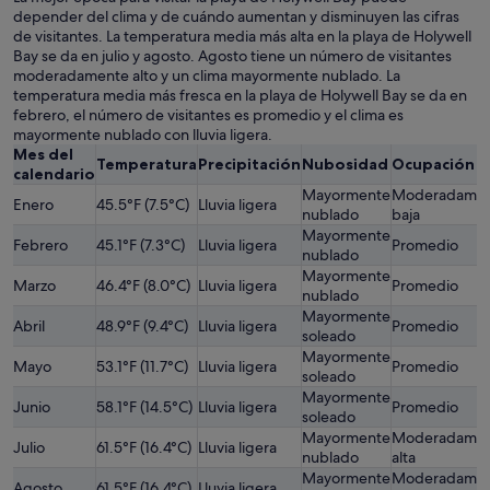
depender del clima y de cuándo aumentan y disminuyen las cifras
de visitantes. La temperatura media más alta en la playa de Holywell
Bay se da en julio y agosto. Agosto tiene un número de visitantes
moderadamente alto y un clima mayormente nublado. La
temperatura media más fresca en la playa de Holywell Bay se da en
febrero, el número de visitantes es promedio y el clima es
mayormente nublado con lluvia ligera.
Mes del
Temperatura
Precipitación
Nubosidad
Ocupación
calendario
Mayormente
Moderadame
Enero
45.5°F (7.5°C)
Lluvia ligera
nublado
baja
Mayormente
Febrero
45.1°F (7.3°C)
Lluvia ligera
Promedio
nublado
Mayormente
Marzo
46.4°F (8.0°C)
Lluvia ligera
Promedio
nublado
Mayormente
Abril
48.9°F (9.4°C)
Lluvia ligera
Promedio
soleado
Mayormente
Mayo
53.1°F (11.7°C)
Lluvia ligera
Promedio
soleado
Mayormente
Junio
58.1°F (14.5°C)
Lluvia ligera
Promedio
soleado
Mayormente
Moderadame
Julio
61.5°F (16.4°C)
Lluvia ligera
nublado
alta
Mayormente
Moderadame
Agosto
61.5°F (16.4°C)
Lluvia ligera