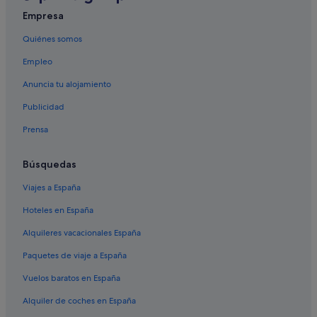
Hoteles de 4 estrellas en Newquay
Empresa
Casas privadas de vacaciones en Newquay
Quiénes somos
Campings de caravanas en Newquay
Empleo
Hoteles para ir de compras en Newquay
Anuncia tu alojamiento
Perranporth hoteles
Publicidad
Hoteles baratos en Newquay
Prensa
Hoteles cerca de Newquay Cornwall
Búsquedas
Viajes a España
Hoteles en España
Alquileres vacacionales España
Paquetes de viaje a España
Vuelos baratos en España
Alquiler de coches en España