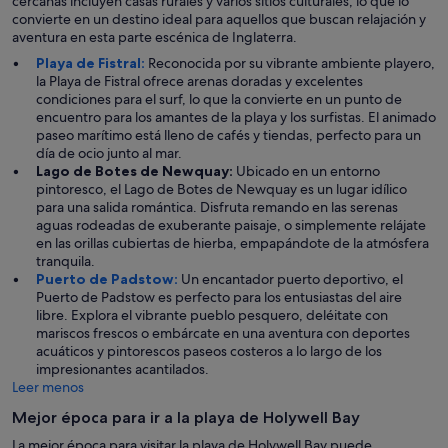
cercanas incluyen casas rurales y varios sitios culturales, lo que lo
convierte en un destino ideal para aquellos que buscan relajación y
aventura en esta parte escénica de Inglaterra.
Playa de Fistral:
Reconocida por su vibrante ambiente playero,
la Playa de Fistral ofrece arenas doradas y excelentes
condiciones para el surf, lo que la convierte en un punto de
encuentro para los amantes de la playa y los surfistas. El animado
paseo marítimo está lleno de cafés y tiendas, perfecto para un
día de ocio junto al mar.
Lago de Botes de Newquay:
Ubicado en un entorno
pintoresco, el Lago de Botes de Newquay es un lugar idílico
para una salida romántica. Disfruta remando en las serenas
aguas rodeadas de exuberante paisaje, o simplemente relájate
en las orillas cubiertas de hierba, empapándote de la atmósfera
tranquila.
Puerto de Padstow:
Un encantador puerto deportivo, el
Puerto de Padstow es perfecto para los entusiastas del aire
libre. Explora el vibrante pueblo pesquero, deléitate con
mariscos frescos o embárcate en una aventura con deportes
acuáticos y pintorescos paseos costeros a lo largo de los
impresionantes acantilados.
Leer menos
Mejor época para ir a la playa de Holywell Bay
La mejor época para visitar la playa de Holywell Bay puede