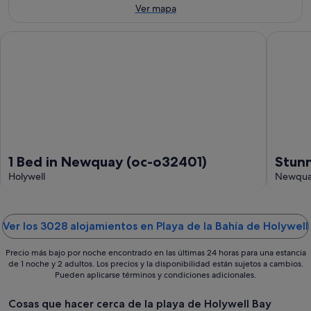
ago
7
de
el
Ver mapa
ago
semana,
próximo
-
7
fin
1 Bed in Newquay (oc-o32401)
Stunning
8
ago
de
ago
-
semana,
9
14
ago
ago
-
16
ago
1 Bed in Newquay (oc-o32401)
Stun
Holywell
among
Newquay
Ver los 3028 alojamientos en Playa de la Bahía de Holywell
Precio más bajo por noche encontrado en las últimas 24 horas para una estancia
de 1 noche y 2 adultos. Los precios y la disponibilidad están sujetos a cambios.
Pueden aplicarse términos y condiciones adicionales.
Cosas que hacer cerca de la playa de Holywell Bay