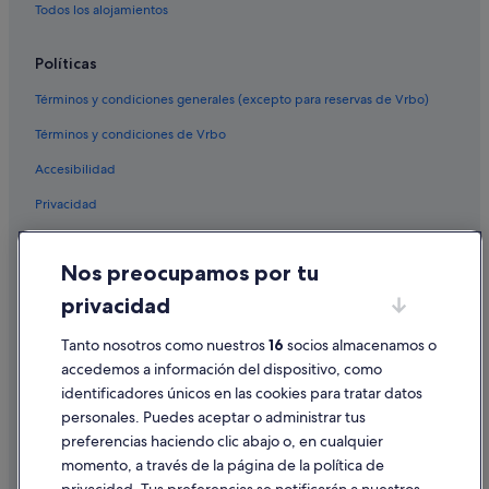
Todos los alojamientos
Políticas
Términos y condiciones generales (excepto para reservas de Vrbo)
Términos y condiciones de Vrbo
Accesibilidad
Privacidad
Cookies
Nos preocupamos por tu
Condiciones de uso
privacidad
Información legal/contacto
Tanto nosotros como nuestros
16
socios almacenamos o
Pautas sobre el contenido y cómo denunciar contenido
accedemos a información del dispositivo, como
identificadores únicos en las cookies para tratar datos
Ayuda
personales. Puedes aceptar o administrar tus
Ayuda
preferencias haciendo clic abajo o, en cualquier
momento, a través de la página de la política de
Cancelar un vuelo