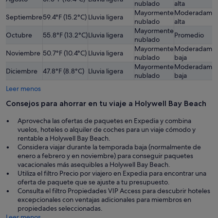
nublado
alta
Mayormente
Moderadame
Septiembre
59.4°F (15.2°C)
Lluvia ligera
nublado
alta
Mayormente
Octubre
55.8°F (13.2°C)
Lluvia ligera
Promedio
nublado
Mayormente
Moderadame
Noviembre
50.7°F (10.4°C)
Lluvia ligera
nublado
baja
Mayormente
Moderadame
Diciembre
47.8°F (8.8°C)
Lluvia ligera
nublado
baja
Leer menos
Consejos para ahorrar en tu viaje a Holywell Bay Beach
Aprovecha las ofertas de paquetes en Expedia y combina
vuelos, hoteles o alquiler de coches para un viaje cómodo y
rentable a Holywell Bay Beach.
Considera viajar durante la temporada baja (normalmente de
enero a febrero y en noviembre) para conseguir paquetes
vacacionales más asequibles a Holywell Bay Beach.
Utiliza el filtro Precio por viajero en Expedia para encontrar una
oferta de paquete que se ajuste a tu presupuesto.
Consulta el filtro Propiedades VIP Access para descubrir hoteles
excepcionales con ventajas adicionales para miembros en
propiedades seleccionadas.
Leer menos