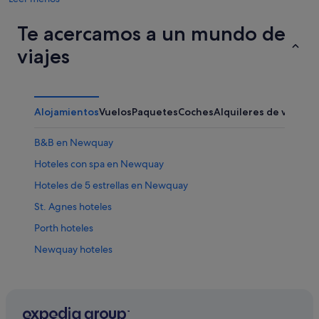
Te acercamos a un mundo de
viajes
Alojamientos
Vuelos
Paquetes
Coches
Alquileres de vacaci
B&B en Newquay
Hoteles con spa en Newquay
Hoteles de 5 estrellas en Newquay
St. Agnes hoteles
Porth hoteles
Newquay hoteles
Hoteles boutique en Newquay
Cabañas en Rose
Albergues en Newquay