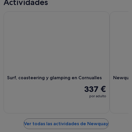
Actividades
de un día
nocturna
Surf, coasteering y glamping en Cornualles
Newquay: 
Surf, coasteering y glamping en Cornualles
Newquay
337 €
por adulto
Ver todas las actividades de Newquay