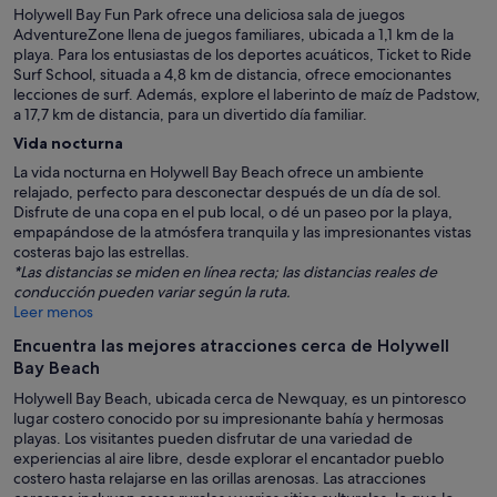
Holywell Bay Fun Park ofrece una deliciosa sala de juegos
AdventureZone llena de juegos familiares, ubicada a 1,1 km de la
playa. Para los entusiastas de los deportes acuáticos, Ticket to Ride
Surf School, situada a 4,8 km de distancia, ofrece emocionantes
lecciones de surf. Además, explore el laberinto de maíz de Padstow,
a 17,7 km de distancia, para un divertido día familiar.
Vida nocturna
La vida nocturna en Holywell Bay Beach ofrece un ambiente
relajado, perfecto para desconectar después de un día de sol.
Disfrute de una copa en el pub local, o dé un paseo por la playa,
empapándose de la atmósfera tranquila y las impresionantes vistas
costeras bajo las estrellas.
*Las distancias se miden en línea recta; las distancias reales de
conducción pueden variar según la ruta.
Leer menos
Encuentra las mejores atracciones cerca de Holywell
Bay Beach
Holywell Bay Beach, ubicada cerca de Newquay, es un pintoresco
lugar costero conocido por su impresionante bahía y hermosas
playas. Los visitantes pueden disfrutar de una variedad de
experiencias al aire libre, desde explorar el encantador pueblo
costero hasta relajarse en las orillas arenosas. Las atracciones