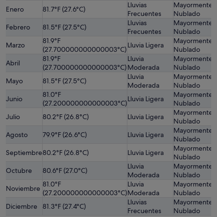
Lluvias
Mayormente
Enero
81.7°F (27.6°C)
P
Frecuentes
Nublado
Lluvias
Mayormente
Febrero
81.5°F (27.5°C)
P
Frecuentes
Nublado
81.9°F
Mayormente
L
Marzo
Lluvia Ligera
(27.700000000000003°C)
Nublado
B
81.9°F
Lluvia
Mayormente
Abril
P
(27.700000000000003°C)
Moderada
Nublado
Lluvia
Mayormente
L
Mayo
81.5°F (27.5°C)
Moderada
Nublado
B
81.0°F
Mayormente
L
Junio
Lluvia Ligera
(27.200000000000003°C)
Nublado
B
Mayormente
Julio
80.2°F (26.8°C)
Lluvia Ligera
P
Nublado
Mayormente
L
Agosto
79.9°F (26.6°C)
Lluvia Ligera
Nublado
A
Mayormente
L
Septiembre
80.2°F (26.8°C)
Lluvia Ligera
Nublado
A
Lluvia
Mayormente
Octubre
80.6°F (27.0°C)
P
Moderada
Nublado
81.0°F
Lluvia
Mayormente
Noviembre
P
(27.200000000000003°C)
Moderada
Nublado
Lluvias
Mayormente
L
Diciembre
81.3°F (27.4°C)
Frecuentes
Nublado
A