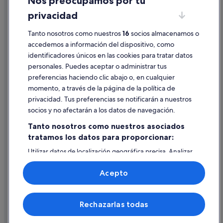
Nos preocupamos por tu
Condiciones de uso
privacidad
Información legal/contacto
Pautas sobre el contenido y cómo denunciar contenido
Tanto nosotros como nuestros
16
socios almacenamos o
accedemos a información del dispositivo, como
identificadores únicos en las cookies para tratar datos
Ayuda
personales. Puedes aceptar o administrar tus
Ayuda
preferencias haciendo clic abajo o, en cualquier
momento, a través de la página de la política de
Cancelar un vuelo
privacidad. Tus preferencias se notificarán a nuestros
Cancelar una reserva de hotel o de un alquiler vacacional
socios y no afectarán a los datos de navegación.
Plazos de reembolso
Tanto nosotros como nuestros asociados
tratamos los datos para proporcionar:
Utilizar un cupón de Expedia
Utilizar datos de localización geográfica precisa. Analizar
Documentos para viajes internacionales
activamente las características del dispositivo para su
identificación. Almacenar la información en un dispositivo
Acepto
y/o acceder a ella. Publicidad y contenido personalizados,
medición de publicidad y contenido, investigación de
audiencia y desarrollo de servicios.
© 2026 Expedia, Inc., una empresa de Expedia Group. Todos los
Rechazarlas todas
Lista de asociados (proveedores)
derechos reservados. Expedia y el logotipo de Expedia son marcas
comerciales o marcas comerciales registradas de Expedia, Inc.