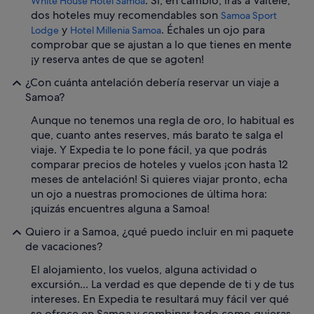
. Si, en cambio, irás a Vaitele,
White House Hotel Samoa
dos hoteles muy recomendables son
Samoa Sport
y
. Échales un ojo para
Lodge
Hotel Millenia Samoa
comprobar que se ajustan a lo que tienes en mente
¡y reserva antes de que se agoten!
¿Con cuánta antelación debería reservar un viaje a
Samoa?
Aunque no tenemos una regla de oro, lo habitual es
que, cuanto antes reserves, más barato te salga el
viaje. Y Expedia te lo pone fácil, ya que podrás
comparar precios de hoteles y vuelos ¡con hasta 12
meses de antelación! Si quieres viajar pronto, echa
un ojo a nuestras promociones de última hora:
¡quizás encuentres alguna a Samoa!
Quiero ir a Samoa, ¿qué puedo incluir en mi paquete
de vacaciones?
El alojamiento, los vuelos, alguna actividad o
excursión... La verdad es que depende de ti y de tus
intereses. En Expedia te resultará muy fácil ver qué
se ofrece en Samoa y combinar todo como quieras.