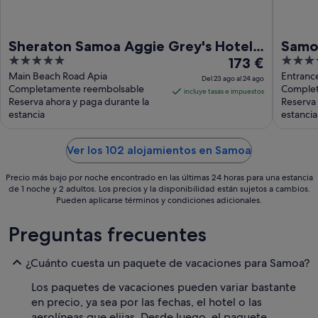
Sheraton Samoa Aggie Grey's Hotel
Samo
5
El
5
& Bungalows
173 €
out
precio
out
Main Beach Road Apia
Entranc
Del 23 ago al 24 ago
Completamente reembolsable
Complet
of
es
of
incluye tasas e impuestos
Reserva ahora y paga durante la
Reserva 
5
de
5
estancia
estancia
173 €
por
Ver los 102 alojamientos en Samoa
noche
del
Precio más bajo por noche encontrado en las últimas 24 horas para una estancia
23
de 1 noche y 2 adultos. Los precios y la disponibilidad están sujetos a cambios.
ago
Pueden aplicarse términos y condiciones adicionales.
al
24
Preguntas frecuentes
ago
¿Cuánto cuesta un paquete de vacaciones para Samoa?
Los paquetes de vacaciones pueden variar bastante
en precio, ya sea por las fechas, el hotel o las
aerolíneas que elijas. Desde luego, el paquete