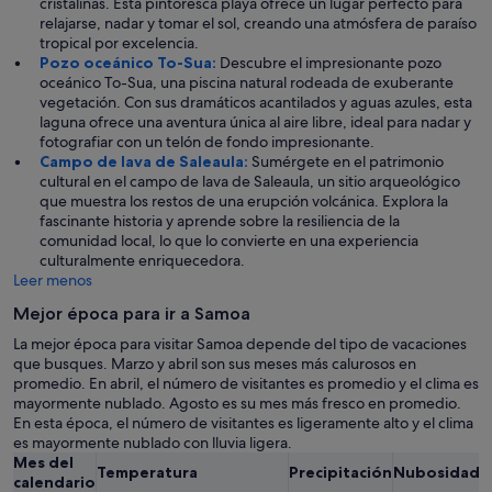
cristalinas. Esta pintoresca playa ofrece un lugar perfecto para
relajarse, nadar y tomar el sol, creando una atmósfera de paraíso
tropical por excelencia.
Pozo oceánico To-Sua:
Descubre el impresionante pozo
oceánico To-Sua, una piscina natural rodeada de exuberante
vegetación. Con sus dramáticos acantilados y aguas azules, esta
laguna ofrece una aventura única al aire libre, ideal para nadar y
fotografiar con un telón de fondo impresionante.
Campo de lava de Saleaula:
Sumérgete en el patrimonio
cultural en el campo de lava de Saleaula, un sitio arqueológico
que muestra los restos de una erupción volcánica. Explora la
fascinante historia y aprende sobre la resiliencia de la
comunidad local, lo que lo convierte en una experiencia
culturalmente enriquecedora.
Leer menos
Mejor época para ir a Samoa
La mejor época para visitar Samoa depende del tipo de vacaciones
que busques. Marzo y abril son sus meses más calurosos en
promedio. En abril, el número de visitantes es promedio y el clima es
mayormente nublado. Agosto es su mes más fresco en promedio.
En esta época, el número de visitantes es ligeramente alto y el clima
es mayormente nublado con lluvia ligera.
Mes del
Temperatura
Precipitación
Nubosidad
calendario