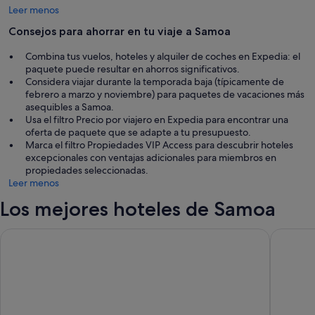
Leer menos
Consejos para ahorrar en tu viaje a Samoa
Combina tus vuelos, hoteles y alquiler de coches en Expedia: el
paquete puede resultar en ahorros significativos.
Considera viajar durante la temporada baja (típicamente de
febrero a marzo y noviembre) para paquetes de vacaciones más
asequibles a Samoa.
Usa el filtro Precio por viajero en Expedia para encontrar una
oferta de paquete que se adapte a tu presupuesto.
Marca el filtro Propiedades VIP Access para descubrir hoteles
excepcionales con ventajas adicionales para miembros en
propiedades seleccionadas.
Leer menos
Los mejores hoteles de Samoa
Sheraton Samoa Aggie Grey's Hotel & Bungalows
Samoa B