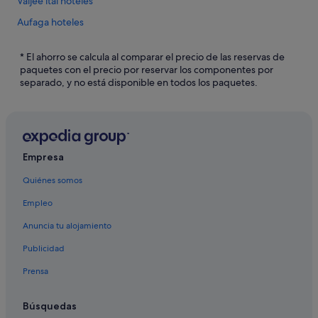
Vaijee‘itai hoteles
Aufaga hoteles
Tuaefu hoteles
* El ahorro se calcula al comparar el precio de las reservas de
Faleolo hoteles
paquetes con el precio por reservar los componentes por
separado, y no está disponible en todos los paquetes.
Leauva'a hoteles
Sa'anapu-Tai hoteles
Maninoa hoteles
Tafatafa hoteles
Empresa
Saleapaga hoteles
Quiénes somos
Asau hoteles
Empleo
Paia hoteles
Anuncia tu alojamiento
Distrito de Tuamasaga hoteles
Publicidad
Faleapuna hoteles
Prensa
Gagaifoolevao hoteles
Siumu hoteles
Búsquedas