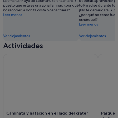
Lalomanu? Playa de Lalomanu te encantará. Y,
deberías aprovechar par
puesto que esta es una zona familiar, ¿por qué
to Paradise durante tu 
no recorrer la bonita costa o cenar fuera?
¡No te defraudará! Y, ya
Leer menos
¿por qué no cenar fuera
esnórquel?
Leer menos
Ver alojamientos
Ver alojamientos
Actividades
Caminata y natación en el lago del cráter
Parque Nac
Caminata y natación en el lago del cráter
Parque N