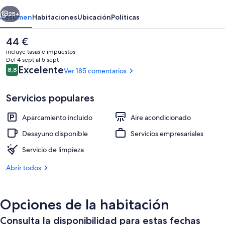
Hotel
erior
Siguiente
Samoa
25+
Resumen
Habitaciones
Ubicación
Políticas
El
44 €
precio
incluye tasas e impuestos
actual
Del 4 sept al 5 sept
es
Comentarios
Excelente
8,8
Ver 185 comentarios
8,8 de 10
de
44 €
Servicios populares
Aparcamiento incluido
Aire acondicionado
Solárium
Desayuno disponible
Servicios empresariales
Servicio de limpieza
Abrir todos
Opciones de la habitación
Consulta la disponibilidad para estas fechas