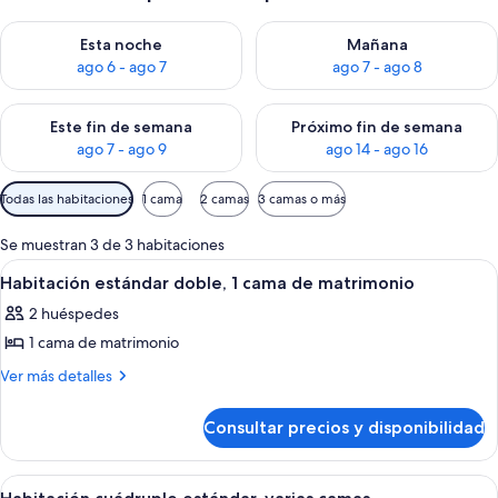
Consulta la disponibilidad para esta noche, ago 6 - ago 7
Consulta la disponibilidad pa
Esta noche
Mañana
ago 6 - ago 7
ago 7 - ago 8
Consulta la disponibilidad para este fin de semana, ago 7 - ag
Consulta la disponibilidad par
Este fin de semana
Próximo fin de semana
ago 7 - ago 9
ago 14 - ago 16
Filtros
Todas las habitaciones
1 cama
2 camas
3 camas o más
disponibles
para
Se muestran 3 de 3 habitaciones
las
Abrir
Una cama bien hecha con sábanas blan
6
Habitación estándar doble, 1 cama de matrimonio
habitaciones
todas
2 huéspedes
las
1 cama de matrimonio
fotos
de
Más
Ver más detalles
detalles
Habitación
de
estándar
Consultar precios y disponibilidad
Habitación
doble,
estándar
1
doble,
Abrir
Habitación cuádruple estándar, varias
7
1