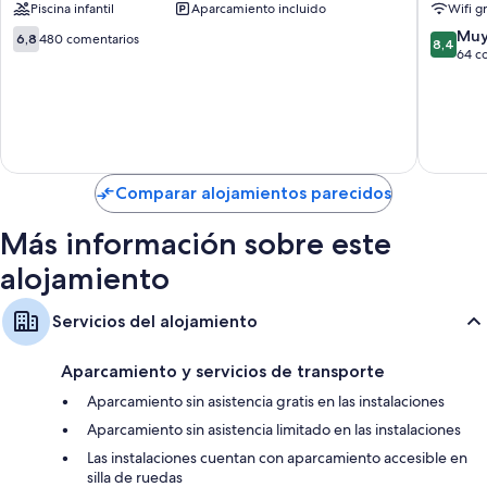
Piscina infantil
Aparcamiento incluido
Wifi gr
centro
centro
Ventiladores de techo y servicio de limpieza diario
6.8
8.4
Muy
6,8
480 comentarios
8,4
sobre
sobre
64 c
10,
10,
480 comentarios
Muy
bueno,
64 come
Comparar alojamientos parecidos
Más información sobre este
alojamiento
Servicios del alojamiento
Aparcamiento y servicios de transporte
Aparcamiento sin asistencia gratis en las instalaciones
Aparcamiento sin asistencia limitado en las instalaciones
Las instalaciones cuentan con aparcamiento accesible en
silla de ruedas