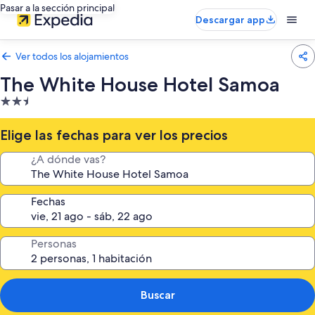
Pasar a la sección principal
Descargar app
Ver todos los alojamientos
The White House Hotel Samoa
Alojamiento
de
2.5 estrellas
Elige las fechas para ver los precios
¿A dónde vas?
Fechas
Personas
Buscar