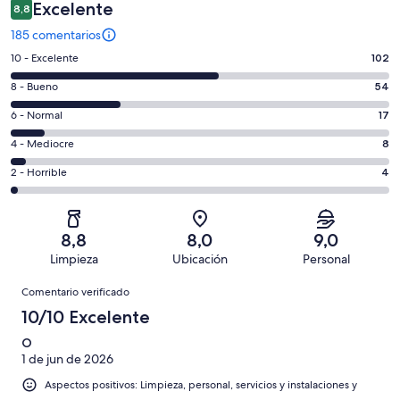
Excelente
8,8
185 comentarios
102
10 - Excelente
102
comentarios
54
8 - Bueno
54
de
comentarios
un
17
6 - Normal
17
de
total
comentarios
un
8
4 - Mediocre
8
de
de
total
comentarios
185
un
4
2 - Horrible
4
de
de
con
total
comentarios
185
un
una
de
de
con
total
puntuación
185
un
una
de
8,8
8,0
9,0
de
con
total
puntuación
185
Limpieza
Ubicación
Personal
10
una
de
de
con
Comentarios
-
puntuación
185
8
Comentario verificado
una
Excelente
de
con
-
puntuación
10/10 Excelente
6
una
Bueno
de
-
puntuación
O
4
Normal
1 de jun de 2026
de
-
2
Aspectos positivos: Limpieza, personal, servicios y instalaciones y
Mediocre
-