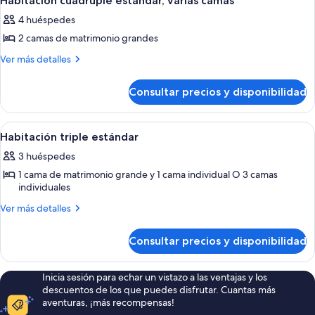
cama
Habitación cuádruple estándar, varias camas
todas
cama
de
4 huéspedes
de
las
matrimonio
matrimonio
2 camas de matrimonio grandes
fotos
de
Más
Ver más detalles
detalles
Habitación
de
cuádruple
Consultar precios y disponibilidad
Habitación
estándar,
cuádruple
varias
estándar,
Abrir
Una cama bien hecha con sábanas blan
5
varias
camas
Habitación triple estándar
todas
camas
3 huéspedes
las
1 cama de matrimonio grande y 1 cama individual O 3 camas
fotos
individuales
de
Más
Habitación
Ver más detalles
detalles
triple
de
estándar
Consultar precios y disponibilidad
Habitación
triple
estándar
Inicia sesión para echar un vistazo a las ventajas y los
descuentos de los que puedes disfrutar. Cuantas más
aventuras, ¡más recompensas!