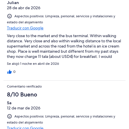
Julian
28 de abr de 2026
Aspectos positivos: Limpieza, personal, servicios y instalaciones y
estado del alojamiento
Traducir con Google
Very close to the market and the bus terminal. Within walking
distance. Very close and also within walking distance to the local
supermarket and across the road from the hotel is an ice cream
shop. Place is well maintained but different from my past stays
they now charge 11 tala (about USD4) for breakfast. I would
definitely choose to stay here when I’m next in Apia.
Se alojó 1 noche en abril de 2026
0
Comentario verificado
8/10 Bueno
Sa
12 de mar de 2026
Aspectos positivos: Limpieza, personal, servicios y instalaciones y
estado del alojamiento
Traducir con Google