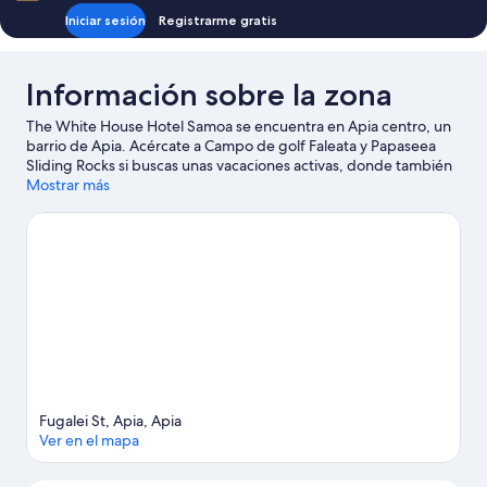
Iniciar sesión
Registrarme gratis
Información sobre la zona
The White House Hotel Samoa se encuentra en Apia centro, un
barrio de Apia. Acércate a Campo de golf Faleata y Papaseea
Sliding Rocks si buscas unas vacaciones activas, donde también
puedes acercarte a atractivos turísticos como SPACE Samoa
Mostrar más
Performing Arts & Creative Excellence y China Aid Arts and
Culture Centre. Palolo Deep Marine Reserve y Vailima Botanical
Garden también merecen la pena.
Ver guía de viaje de Apia
Fugalei St, Apia, Apia
Ver en el mapa