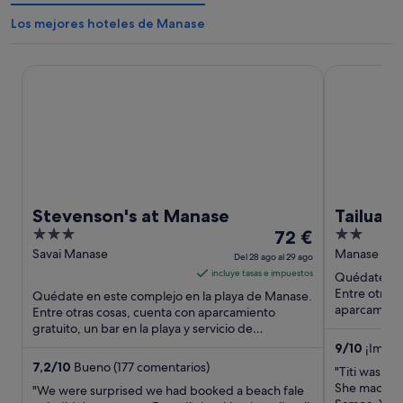
Los mejores hoteles de Manase
Stevenson's at Manase
Tailua Beach
Stevenson's at Manase
Tailua B
3
El
2
72 €
out
precio
out
Savai Manase
Manase Ma
Del 28 ago al 29 ago
of
es
of
incluye tasas e impuestos
Quédate en 
5
de
5
Entre otras 
Quédate en este complejo en la playa de Manase.
72 €
aparcamiento
Entre otras cosas, cuenta con aparcamiento
atracciones t
gratuito, un bar en la playa y servicio de
por
habitaciones. Dos atracciones ...
noche
9
/
10
¡Impre
(38 comenta
del
7,2
/
10
Bueno (177 comentarios)
"Titi was so
28
She made us
"We were surprised we had booked a beach fale