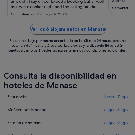
ago
Samoa. Yes 
as it didn't say on our Expedia booking but all well
facilities w
as it was a cooker night and the ceiling fan did
al
Comentario d
waves lappi
keep it cooler. Food, pool and bar staff were
29
Comentario del 6 de ago de 2026
where we sl
great. Breakfast was very basic. Facility seems to
ago
area to swim
be struggling as some building maintenance
pop up to sa
needed done. ..."
Ver los 6 alojamientos en Manase
sure it really 
Precio más bajo por noche encontrado en las últimas 24 horas para una
estancia de 1 noche y 2 adultos. Los precios y la disponibilidad están
sujetos a cambios. Pueden aplicarse términos y condiciones adicionales.
Consulta la disponibilidad en
hoteles de Manase
Comprueba
Esta noche
6 ago - 7 ago
los
precios
Comprueba
Mañana por la noche
7 ago - 8 ago
en
los
Manase
precios
Comprueba
Este fin de semana
7 ago - 9 ago
para
en
los
esta