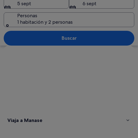
5 sept
6 sept
Personas
1 habitación y 2 personas
Una playa con aguas turquesas cristali
Buscar
Ver mapa
Viaja a Manase