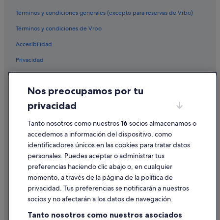
Términos y condiciones generales (excepto para reservas de Vrbo)
Términos y condiciones de Vrbo
Accesibilidad
Privacidad
Cookies
Nos preocupamos por tu
Condiciones de uso
privacidad
Información legal/contacto
Pautas sobre el contenido y cómo denunciar contenido
Tanto nosotros como nuestros
16
socios almacenamos o
accedemos a información del dispositivo, como
identificadores únicos en las cookies para tratar datos
Ayuda
personales. Puedes aceptar o administrar tus
Ayuda
preferencias haciendo clic abajo o, en cualquier
momento, a través de la página de la política de
Cancelar un vuelo
privacidad. Tus preferencias se notificarán a nuestros
Cancelar una reserva de hotel o de un alquiler vacacional
socios y no afectarán a los datos de navegación.
Plazos de reembolso
Tanto nosotros como nuestros asociados