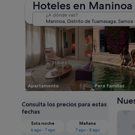
Hoteles en Maninoa
Buscar apartamentos
Buscar alojamientos
¿A dónde vas?
Apartamento
Para familias
Nues
Consulta los precios para estas
fechas
Miti Ma
Esta noche
Mañana
6 ago - 7 ago
7 ago - 8 ago