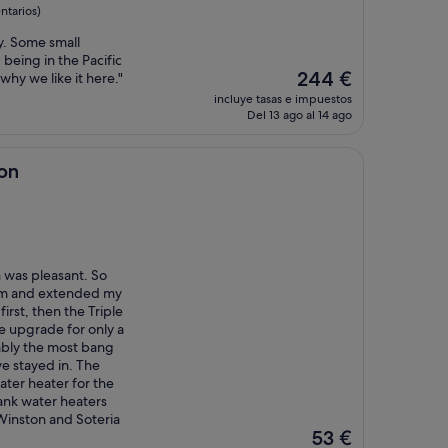
tarios)
y. Some small
 being in the Pacific
El
244 €
why we like it here."
precio
incluye tasas e impuestos
actual
Del 13 ago al 14 ago
es
de
244 €
on
 was pleasant. So
om and extended my
irst, then the Triple
e upgrade for only a
bably the most bang
ve stayed in. The
ater heater for the
ank water heaters
Winston and Soteria
El
53 €