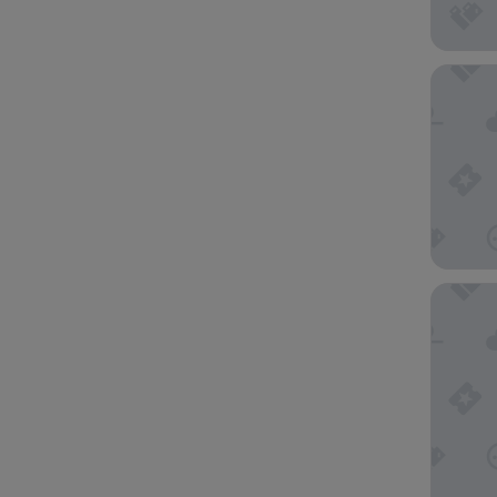
Saletog
Vaiula B