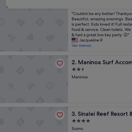
3.0 estrellas
9.6
9,6/10
Excepcional
(11 comentari
31
sobre
"
"Couldnt be any better! Thankyou
10,
C
Beautiful, amazing evenings. Bea
Excepcional,
o
is perfect. Kids loved it! Full res
(11 comentarios)
u
food & service. Clean toilets. W
l
& had a great low key party. 😊"
d
Jacqueline R
n
Ver menos
t
b
 Surf Accommodation
e
Maninoa Surf Accommodati
2. Maninoa Surf Acc
a
Alojamiento
n
de
y
Maninoa
2.5 estrellas
b
e
t
t
e
r
Reef Resort & Spa
Sinalei Reef Resort & Spa
3. Sinalei Reef Resort
!
T
Alojamiento
h
de
Siumu
a