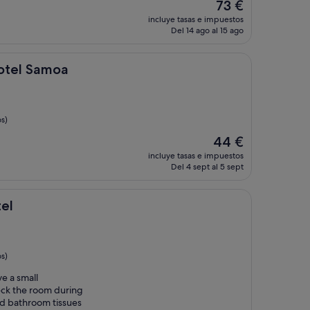
El
73 €
precio
incluye tasas e impuestos
actual
Del 14 ago al 15 ago
es
de
73 €
moa
otel Samoa
s)
El
44 €
precio
incluye tasas e impuestos
actual
Del 4 sept al 5 sept
es
de
44 €
el
s)
ve a small
eck the room during
ed bathroom tissues