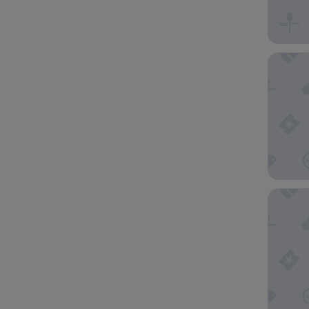
The Whi
Samoa H