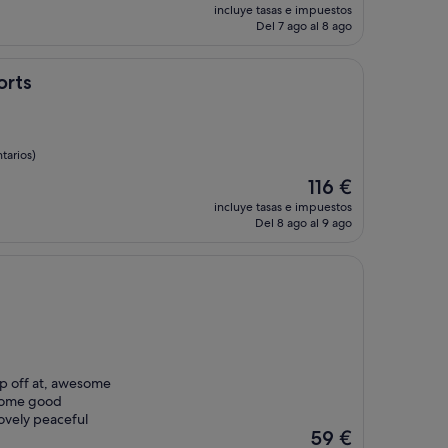
precio
incluye tasas e impuestos
actual
Del 7 ago al 8 ago
es
de
53 €
orts
tarios)
El
116 €
precio
incluye tasas e impuestos
actual
Del 8 ago al 9 ago
es
de
116 €
ip off at, awesome
 some good
ovely peaceful
El
59 €