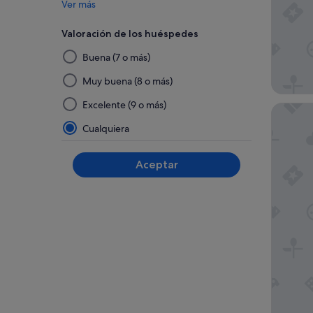
Ver más
Valoración de los huéspedes
Al
Buena (7 o más)
seleccionar
y
Muy buena (8 o más)
aplicar
Excelente (9 o más)
Faith A
un
filtro
Cualquiera
de
este
Aceptar
grupo,
los
resultados
se
actualizarán
en
una
página
nueva