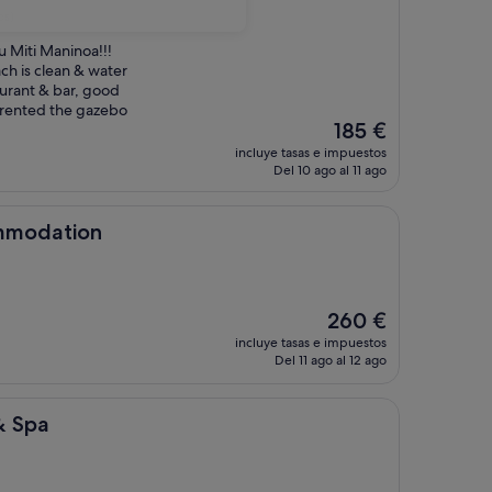
os)
 Miti Maninoa!!!
ch is clean & water
taurant & bar, good
e rented the gazebo
El
185 €
precio
incluye tasas e impuestos
actual
Del 10 ago al 11 ago
es
de
185 €
on
ommodation
El
260 €
precio
incluye tasas e impuestos
actual
Del 11 ago al 12 ago
es
de
260 €
 & Spa