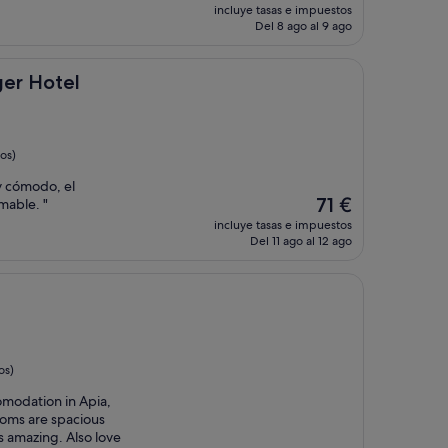
precio
incluye tasas e impuestos
actual
Del 8 ago al 9 ago
es
de
59 €
l
ger Hotel
os)
y cómodo, el
El
71 €
mable. "
precio
incluye tasas e impuestos
actual
Del 11 ago al 12 ago
es
de
71 €
os)
omodation in Apia,
oms are spacious
 amazing. Also love