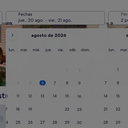
 para familias
Buscar alojamientos con piscina
Buscar condominio
Fechas
Per
jue., 20 ago. - vie., 21 ago.
2 p
Tus
agosto de 2026
meses
actuales
son
lunes
martes
miércoles
jueves
viernes
sábado
domingo
lunes
lun.
mar.
mié.
jue.
vie.
sáb.
dom.
lun.
mar.
August
de
2026
1
1
2
y
September
Piscina
Apartamento
3
4
5
6
7
8
7
8
9
de
2026.
tros mejores hoteles en Maninoa
10
11
12
13
14
15
14
15
16
ninoa Ocean Club
17
18
19
20
21
22
21
22
23
Miti Maninoa Ocean Club
1. Miti Maninoa Ocean
Alojamiento
24
25
26
27
28
29
28
29
30
de
Maninoa