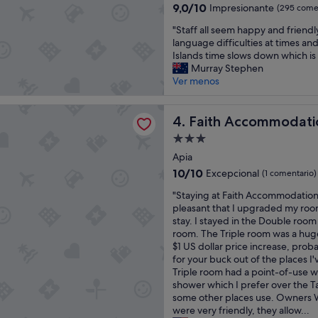
4.0 estrellas
9.0
9,0/10
n
Impresionante
(295 comen
sobre
k
"
"Staff all seem happy and friendl
10,
y
S
language difficulties at times and
Impresionante,
o
t
Islands time slows down which is 
(295 comentarios)
u
a
Murray Stephen
M
f
Ver menos
i
f
t
a
i
ccommodation
l
Faith Accommodation
4. Faith Accommodati
M
l
a
Alojamiento
s
n
de
e
Apia
i
3.0 estrellas
e
10.0
10/10
Excepcional
n
(1 comentario)
m
sobre
o
"
h
"Staying at Faith Accommodation
10,
a
S
a
pleasant that I upgraded my ro
Excepcional,
!
t
p
stay. I stayed in the Double room f
(1 comentario)
!
a
p
room. The Triple room was a hug
!
y
y
$1 US dollar price increase, pro
B
i
a
for your buck out of the places I'
e
n
n
Triple room had a point-of-use w
a
g
d
shower which I prefer over the T
u
a
f
some other places use. Owners 
t
t
r
were very friendly, they allow...
i