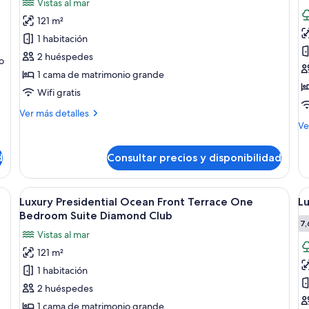
Vistas al mar
fotos
f
121 m²
de
d
1 habitación
Luxury
L
Presidential
R
2 huéspedes
o
Ocean
1 cama de matrimonio grande
Front
Wifi gratis
Swim
Más
Ver más detalles
Out
detalles
M
Ve
One
de
de
Luxury
de
Bedroom
d
Consultar precios y disponibilidad
Presidential
Lu
Suite
Ocean
R
Diamond
Front
a con sofá, una mesa de comedor con fruta, televisión y balcón con cortina
Abrir
Una cocina moderna con una isla grand
A
Club
6
Swim
Luxury Presidential Ocean Front Terrace One
Lu
todas
t
Out
Bedroom Suite Diamond Club
One
las
la
7,
Vistas al mar
Bedroom
fotos
f
Suite
121 m²
de
d
Diamond
1 habitación
Luxury
L
Club
Presidential
J
2 huéspedes
Ocean
S
1 cama de matrimonio grande