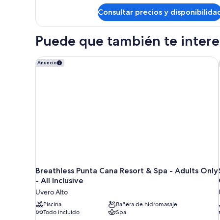
Luxury
Junior
Consultar precios y disponibilida
Suite
Swim
Puede que también te interes
Out
Diamond
Club
Breathless Punta Cana Resort & Spa - Adults Only - A
Anuncio
Breathless Punta Cana Resort & Spa - Adults Only
- All Inclusive
Uvero Alto
Piscina
Bañera de hidromasaje
Todo incluido
Spa