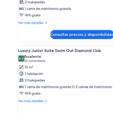
2 huéspedes
Bedroom
1 cama de matrimonio grande
Suite
Wifi gratis
Diamond
Club
Más
Ver más detalles
detalles
de
Consultar precios y disponibilida
Luxury
Presidential
One
Abrir
Una habitación de hotel modern
7
Bedroom
Luxury Junior Suite Swim Out Diamond Club
todas
Suite
Excelente
Diamond
las
8,8
8,8 de 10
(22 comentarios)
22 comentarios
Club
fotos
51 m²
de
1 habitación
Luxury
2 huéspedes
Junior
1 cama de matrimonio grande O 2 camas de matrimonio
Suite
Wifi gratis
Swim
Out
Más
Ver más detalles
Diamond
detalles
de
Club