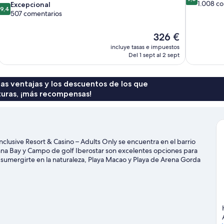
sobre
1.008 c
9.4
Excepcional
9,4
10,
sobre
507 comentarios
Excepcional
10,
1.008 comen
Excepcional,
El
326 €
507 comentarios
precio
incluye tasas e impuestos
actual
Del 1 sept al 2 sept
es
de
326 €
 las ventajas y los descuentos de los que
turas, ¡más recompensas!
clusive Resort & Casino – Adults Only se encuentra en el barrio
Cana Bay y Campo de golf Iberostar son excelentes opciones para
s sumergirte en la naturaleza, Playa Macao y Playa de Arena Gorda
 especial? Puedes buscar el calendario de Rafa Nadal Tennis
 diferente, Discoteca Coco Bongo Punta Cana es un buen punto de