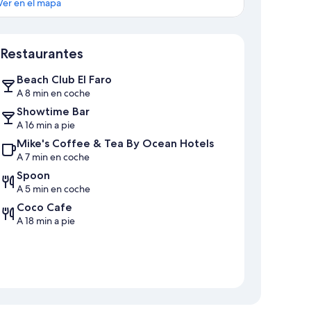
Ver en el mapa
Mapa
Restaurantes
Beach Club El Faro
A 8 min en coche
Showtime Bar
A 16 min a pie
Mike's Coffee & Tea By Ocean Hotels
A 7 min en coche
Spoon
A 5 min en coche
Coco Cafe
A 18 min a pie