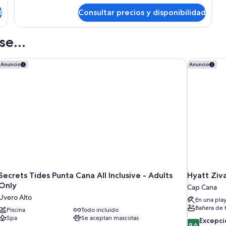
de
d
Consultar precios y disponibilidad
Luxury
Junior
Suite
e...
Ocean
View
Diamond
ll Inclusive
Secrets Tides Punta Cana All Inclusive - Adults Only
Hyatt Ziva 
Anuncio
Anuncio
Club
Secrets Tides Punta Cana All Inclusive - Adults
Hyatt Ziva
Only
Cap Cana
Uvero Alto
En una pla
Bañera de 
Piscina
Todo incluido
Spa
Se aceptan mascotas
9.6
Excepci
9,6