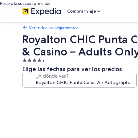
Pasar a la sección principal
Comprar viaje
Ver todos los alojamientos
Royalton CHIC Punta Ca
& Casino – Adults Onl
Alojamiento
de
Elige las fechas para ver los precios
4.5 estrellas
¿A dónde vas?
Galería
de
imágenes
de
Royalton