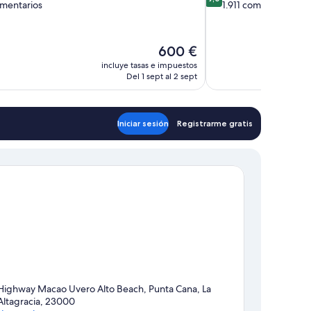
sobre
omentarios
1.911 comentarios
10,
,
Impresionante,
tarios
1.911 comentarios
El
600 €
precio
incluye tasas e impuestos
actual
Del 1 sept al 2 sept
es
de
600 €
Iniciar sesión
Registrarme gratis
Highway Macao Uvero Alto Beach, Punta Cana, La
Altagracia, 23000