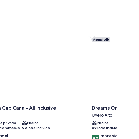
Cap Cana - All Inclusive
Dreams Onyx Resort &
Anuncio
 Cap Cana - All Inclusive
Dreams Onyx Resort 
Uvero Alto
ya privada
Piscina
Piscina
hidromasaje
Todo incluido
Todo incluido
9.0
onal
Impresionante
9,0