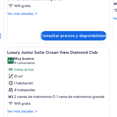
Front
Wifi gratis
Terrace
Más
Ver más detalles
One
detalles
M
Ve
Bedroom
de
de
Luxury
de
Suite
Presidential
Lu
Diamond
d
Consultar precios y disponibilidad
Ocean
Ju
Club
Front
Su
Terrace
a con una cama grande, un baño independiente con jacuzzi, una zona de come
Abrir
Una habitación de hotel moderna con u
One
5
Luxury Junior Suite Ocean View Diamond Club
todas
Bedroom
Muy bueno
Suite
las
8,0
8,0 de 10
(19 comentarios)
19 comentarios
Diamond
fotos
Vistas al mar
Club
de
51 m²
Luxury
1 habitación
Junior
4 huéspedes
Suite
2 camas de matrimonio O 1 cama de matrimonio grande
Ocean
View
Wifi gratis
Diamond
Más
Ver más detalles
Club
detalles