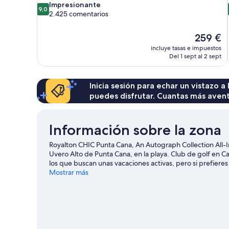
9.0
Impresionante
9,0
sobre
2.425 comentarios
10,
Impresionante,
El
259 €
2.425 comentarios
precio
incluye tasas e impuestos
actual
Del 1 sept al 2 sept
es
de
259 €
Inicia sesión para echar un vistazo a
puedes disfrutar. Cuantas más aven
Información sobre la zona
Royalton CHIC Punta Cana, An Autograph Collection All-In
Uvero Alto de Punta Cana, en la playa. Club de golf en 
los que buscan unas vacaciones activas, pero si prefiere
son lo que necesitas. ¿Te apetece disfrutar de un evento
Mostrar más
Center Punta Cana. Si quieres opciones para una noche
partida.
Ver guía de viaje de Punta Cana
Ver más complejos turísticos en Punta Cana