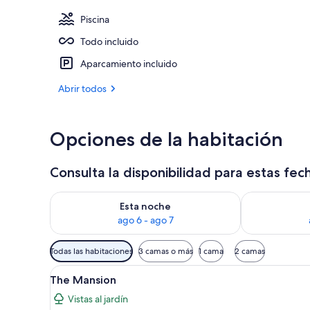
Piscina
Todo incluido
7 restaurante
Aparcamiento incluido
Abrir todos
Opciones de la habitación
Consulta la disponibilidad para estas fec
Consulta la disponibilidad para esta noche, ago 6 - 
Consulta la d
Esta noche
ago 6 - ago 7
Filtros
Todas las habitaciones
3 camas o más
1 cama
2 camas
disponibles
Abrir
Un amplio salón con un sofá bla
para
16
The Mansion
todas
las
Vistas al jardín
las
habitaciones