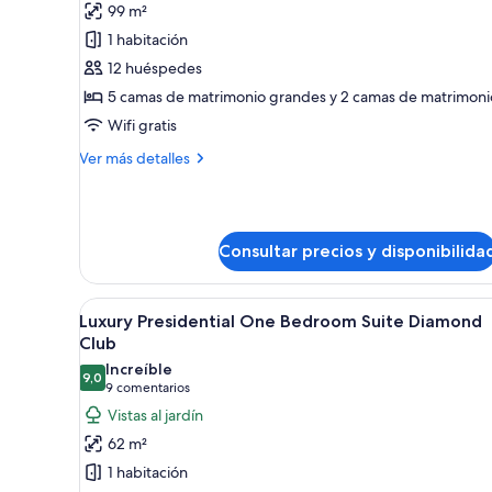
99 m²
fotos
de
1 habitación
The
12 huéspedes
Mansion
5 camas de matrimonio grandes y 2 camas de matrimoni
Wifi gratis
Más
Ver más detalles
detalles
de
The
Mansion
Consultar precios y disponibilida
Abrir
Una habitación de hotel modern
8
Luxury Presidential One Bedroom Suite Diamond
todas
Club
las
Increíble
9,0
fotos
9,0 de 10
(9 comentarios)
9 comentarios
de
Vistas al jardín
Luxury
62 m²
Presidential
1 habitación
One