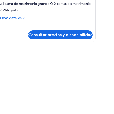
1 cama de matrimonio grande O 2 camas de matrimonio
Wifi gratis
ás
r más detalles
talles
xury
Consultar precios y disponibilidad
nior
ite
dor con mesa y sillas, y un balcón con vistas al complejo turístico.
na cama grande, un baño independiente con jacuzzi, una zona de comedor con