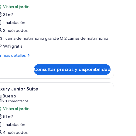
otos
Vistas al jardín
e
31 m²
uxury
1 habitación
oom
2 huéspedes
1 cama de matrimonio grande O 2 camas de matrimonio
Wifi gratis
ás
r más detalles
talles
Consultar precios y disponibilidad
xury
oom
s.
e, taburetes de bar y vista a palmeras.
brir
Una habitación de hotel moderna con cama, me
5
xury Junior Suite
odas
Bueno
s
6
7,6 de 10
(20 comentarios)
20 comentarios
otos
Vistas al jardín
e
51 m²
uxury
1 habitación
unior
4 huéspedes
uite