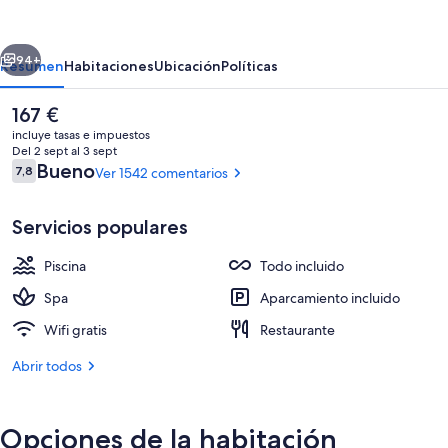
Princess
Adults
erior
Siguiente
Only
94+
Resumen
Habitaciones
Ubicación
Políticas
-
El
167 €
All
precio
incluye tasas e impuestos
Inclusive
actual
Del 2 sept al 3 sept
es
Comentarios
Bueno
7,8
Ver 1542 comentarios
7,8 de 10
de
167 €
Servicios populares
Piscina
Todo incluido
5 restaurantes; se sirven desayunos, 
Spa
Aparcamiento incluido
Wifi gratis
Restaurante
Abrir todos
Opciones de la habitación