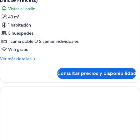
Deluxe Princess)
las
Vistas al jardín
fotos
43 m²
de
1 habitación
Deluxe
Suite
3 huéspedes
(Access
1 cama doble O 2 camas individuales
to
Wifi gratis
Caribe
Más
Ver más detalles
Deluxe
detalles
Princess
de
Consultar precios y disponibilidad
Deluxe
&
Suite
Tropical
(Access
Deluxe
to
Princess)
Caribe
Deluxe
Princess
&
Tropical
Deluxe
Princess)