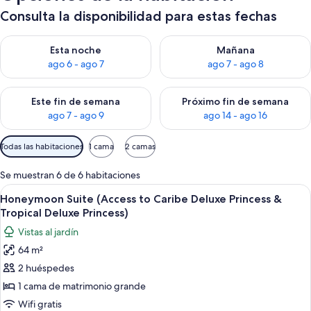
Consulta la disponibilidad para estas fechas
Consulta la disponibilidad para esta noche, ago 6 - ago 7
Consulta la disponibilidad pa
Esta noche
Mañana
ago 6 - ago 7
ago 7 - ago 8
Consulta la disponibilidad para este fin de semana, ago 7 - ag
Consulta la disponibilidad par
Este fin de semana
Próximo fin de semana
ago 7 - ago 9
ago 14 - ago 16
Filtros
Todas las habitaciones
1 cama
2 camas
disponibles
para
Se muestran 6 de 6 habitaciones
las
Abrir
Una habitación de hotel moderna con un
7
Honeymoon Suite (Access to Caribe Deluxe Princess &
habitaciones
todas
Tropical Deluxe Princess)
las
Vistas al jardín
fotos
64 m²
de
2 huéspedes
Honeymoon
Suite
1 cama de matrimonio grande
(Access
Wifi gratis