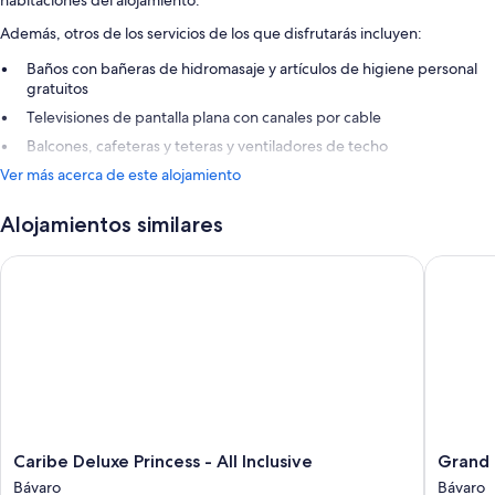
Además, otros de los servicios de los que disfrutarás incluyen:
Baños con bañeras de hidromasaje y artículos de higiene personal
gratuitos
Televisiones de pantalla plana con canales por cable
Balcones, cafeteras y teteras y ventiladores de techo
Ver más acerca de este alojamiento
Alojamientos similares
Caribe Deluxe Princess - All Inclusive
Grand Bav
Caribe
Grand
Caribe Deluxe Princess - All Inclusive
Grand B
Deluxe
Bavaro
Bávaro
Bávaro