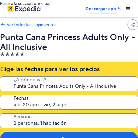
Pasar a la sección principal
Descargar app
Ver todos los alojamientos
Punta Cana Princess Adults Only -
All Inclusive
Alojamiento
de
5.0 estrellas
Elige las fechas para ver los precios
¿A dónde vas?
Fechas
Personas