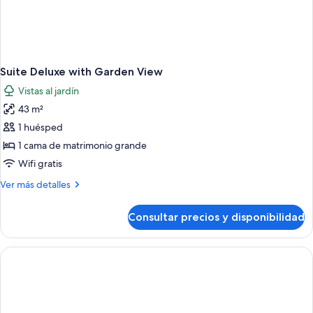
Suite Deluxe with Garden View
Vistas al jardín
43 m²
1 huésped
1 cama de matrimonio grande
Wifi gratis
Más
Ver más detalles
detalles
de
Consultar precios y disponibilidad
Suite
Deluxe
with
Garden
View