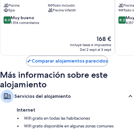
Princess
Princess
Piscina
Todo incluido
Piscin
-
-
Spa
Piscina infantil
Todo i
All
All
Inclusive
Inclusiv
8.0
8.2
Muy bueno
Muy
8,0
8,2
Bávaro
Bávaro
sobre
sobre
1.514 comentarios
4.15
10,
10,
Muy
Muy
El
168 €
bueno,
bueno,
precio
1.514 comentarios
4.157 co
incluye tasas e impuestos
actual
Del 2 sept al 3 sept
es
de
Comparar alojamientos parecidos
168 €
Más información sobre este
alojamiento
Servicios del alojamiento
Internet
Wifi gratis en todas las habitaciones
Wifi gratis disponible en algunas zonas comunes