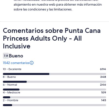
alojamiento en nuestra web para obtener más información
sobre las condiciones y las limitaciones.
Comentarios
Comentarios sobre Punta Cana
Princess Adults Only - All
Inclusive
Bueno
7,8
1542 comentarios
694
10 - Excelente
694
comentarios
348
8 - Bueno
348
de
comentarios
un
246
6 - Normal
246
de
total
comentarios
un
109
4 - Mediocre
109
de
de
total
comentarios
1542
un
145
2 - Horrible
145
de
de
con
total
comentarios
1542
un