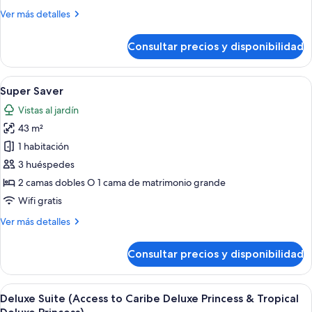
to
Más
Ver más detalles
Caribe
detalles
Deluxe
de
Consultar precios y disponibilidad
Honeymoon
Princess
Suite
&
(Access
Abrir
Una habitación de hotel moderna con u
Tropical
5
to
Super Saver
todas
Caribe
Deluxe
Vistas al jardín
Deluxe
las
Princess)
Princess
43 m²
fotos
&
de
1 habitación
Tropical
Super
Deluxe
3 huéspedes
Princess)
Saver
2 camas dobles O 1 cama de matrimonio grande
Wifi gratis
Más
Ver más detalles
detalles
de
Consultar precios y disponibilidad
Super
Saver
Abrir
Una habitación de hotel moderna con u
5
Deluxe Suite (Access to Caribe Deluxe Princess & Tropical
todas