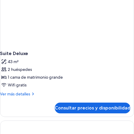
Suite Deluxe
43 m²
2 huéspedes
1 cama de matrimonio grande
Wifi gratis
Más
Ver más detalles
detalles
de
Consultar precios y disponibilidad
Suite
Deluxe