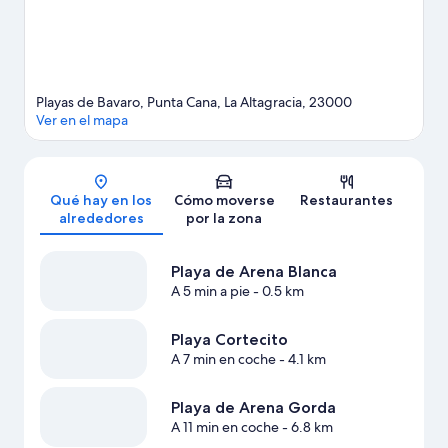
faltarán aventuras cerca de tu alojamiento.
Ver guía de viaje de
Punta Cana
Ver más complejos turísticos en Punta Cana
Playas de Bavaro, Punta Cana, La Altagracia, 23000
Ver en el mapa
Mapa
Qué hay en los
Cómo moverse
Restaurantes
alrededores
por la zona
Playa de Arena Blanca
A 5 min a pie
- 0.5 km
Playa Cortecito
A 7 min en coche
- 4.1 km
Playa de Arena Gorda
A 11 min en coche
- 6.8 km