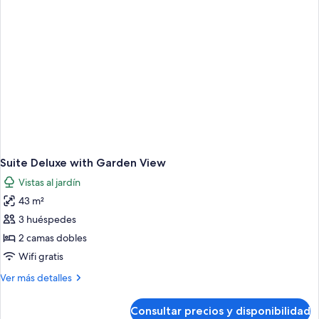
Suite Deluxe with Garden View
Vistas al jardín
43 m²
3 huéspedes
2 camas dobles
Wifi gratis
Más
Ver más detalles
detalles
de
Consultar precios y disponibilidad
Suite