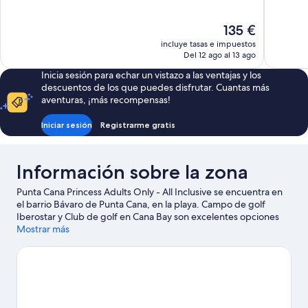
Excelente,
Muy
451 comentarios
bueno,
El
135 €
631 comen
precio
incluye tasas e impuestos
actual
Del 12 ago al 13 ago
es
Inicia sesión para echar un vistazo a las ventajas y los
de
descuentos de los que puedes disfrutar. Cuantas más
135 €
aventuras, ¡más recompensas!
Iniciar sesión
Registrarme gratis
Información sobre la zona
Punta Cana Princess Adults Only - All Inclusive se encuentra en
el barrio Bávaro de Punta Cana, en la playa. Campo de golf
Iberostar y Club de golf en Cana Bay son excelentes opciones
para los que buscan unas vacaciones activas, pero si prefieres
Mostrar más
sumergirte en la naturaleza, Playa Cortecito y Playa de Arena
Gorda son lo que necesitas. Para una noche diferente, Discoteca
Coco Bongo Punta Cana puede ser un buen punto de partida.
Parque acuático Sirenis Aquagames también merece la pena.
¿No ves el momento de estar ya cerca del agua? Con
actividades disponibles como submarinismo o windsurf, no te