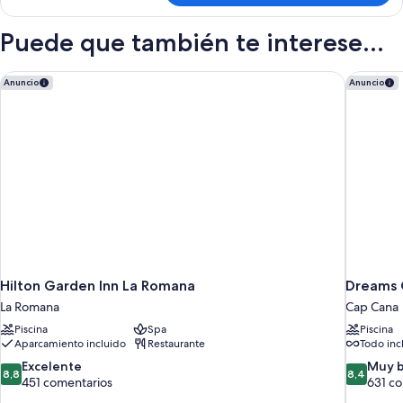
Deluxe
with
Puede que también te interese...
Garden
View
Hilton Garden Inn La Romana
Dreams C
Anuncio
Anuncio
Hilton Garden Inn La Romana
Dreams C
La Romana
Cap Cana
Piscina
Spa
Piscina
Aparcamiento incluido
Restaurante
Todo inc
8.8
8.4
Excelente
Muy 
8,8
8,4
sobre
sobre
451 comentarios
631 c
10,
10,