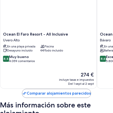
Ocean
Ocean
Ocean El Faro Resort - All Inclusive
Ocean 
El
Blue
Uvero Alto
Bávaro
Faro
&
En una playa privada
Piscina
En una
Resort
Sand
Desayuno incluido
Todo incluido
Bañera
-
Beach
All
Resort
8.4
8.6
Muy bueno
Exc
8,4
8,6
Inclusive
-
sobre
sobre
4.059 comentarios
5.80
Uvero
All
10,
10,
Alto
Inclusiv
Muy
Excelent
El
274 €
Bávaro
bueno,
5.800 c
precio
4.059 comentarios
incluye tasas e impuestos
actual
Del 1 sept al 2 sept
es
de
Comparar alojamientos parecidos
274 €
Más información sobre este