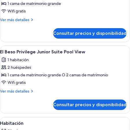
Beso
1 cama de matrimonio grande
Privilege
Wifi gratis
Royal
Más
Ver más detalles
Master
detalles
Suite
de
Consultar precios y disponibilidad
Ocean
El
Beso
View
Privilege
Abrir
Habitación de hotel con cama, sofá, escrit
2
Royal
El Beso Privilege Junior Suite Pool View
todas
Master
1 habitación
Suite
las
Ocean
2 huéspedes
fotos
View
de
1 cama de matrimonio grande O 2 camas de matrimonio
El
Wifi gratis
Beso
Más
Ver más detalles
Privilege
detalles
Junior
de
Consultar precios y disponibilidad
El
Suite
Beso
Pool
Privilege
Abrir
Una habitación de hotel con una cama, 
View
6
Junior
Habitación
todas
Suite