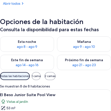
Abrir todos
Opciones de la habitación
Consulta la disponibilidad para estas fechas
Consulta la disponibilidad para esta noche, ago 8 - ago 9
Consulta la disponibilidad pa
Esta noche
Mañana
ago 8 - ago 9
ago 9 - ago 10
Consulta la disponibilidad para este fin de semana, ago 14 - a
Consulta la disponibilidad par
Este fin de semana
Próximo fin de semana
ago 14 - ago 16
ago 21 - ago 23
Filtros
Todas las habitaciones
1 cama
2 camas
disponibles
para
Se muestran 8 de 8 habitaciones
las
Abrir
Una habitación de hotel con una cama, 
7
El Beso Junior Suite Pool View
habitaciones
todas
Vistas al jardín
las
53 m²
fotos