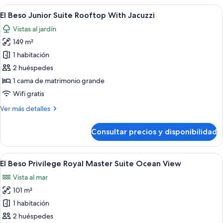
Up
Junior
Abrir
Una habitación de hotel con una cama g
7
Suite
El Beso Junior Suite Rooftop With Jacuzzi
todas
Swim
Vistas al jardín
Up
las
149 m²
fotos
de
1 habitación
El
2 huéspedes
Beso
1 cama de matrimonio grande
Junior
Wifi gratis
Suite
Más
Ver más detalles
Rooftop
detalles
With
de
Consultar precios y disponibilidad
Jacuzzi
El
Beso
Junior
Abrir
Habitación de hotel moderna con telev
7
Suite
El Beso Privilege Royal Master Suite Ocean View
todas
Rooftop
Vista al mar
With
las
Jacuzzi
101 m²
fotos
de
1 habitación
El
2 huéspedes