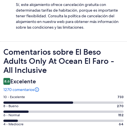
Sí, este alojamiento ofrece cancelación gratuita con
determinadas tarifas de habitación, porque es importante
tener flexibilidad. Consulta la política de cancelación del
alojamiento en nuestra web para obtener más información
sobre las condiciones y las limitaciones.
Comentarios
Comentarios sobre El Beso
Adults Only At Ocean El Faro -
All Inclusive
Excelente
8,6
1270 comentarios
733
10 - Excelente
733
comentarios
270
8 - Bueno
270
de
comentarios
un
152
6 - Normal
152
de
total
comentarios
un
64
4 - Mediocre
64