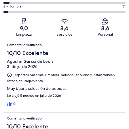
de
de
total
comentarios
1270
un
51
2 - Horrible
51
de
de
con
total
comentarios
1270
un
una
de
de
con
total
puntuación
1270
un
una
de
9,0
8,6
8,6
de
con
total
puntuación
1270
Limpieza
Servicios
Personal
10
una
de
de
con
Comentarios
-
puntuación
1270
8
Comentario verificado
una
Excelente
de
con
-
puntuación
10/10 Excelente
6
una
Bueno
de
-
puntuación
Agustin Garcia de Leon
4
Normal
31 de jul de 2026
de
-
2
Aspectos positivos: Limpieza, personal, servicios y instalaciones y
Mediocre
-
estado del alojamiento
Horrible
Muy buena selección de bebidas
Se alojó 5 noches en julio de 2026
0
Comentario verificado
10/10 Excelente