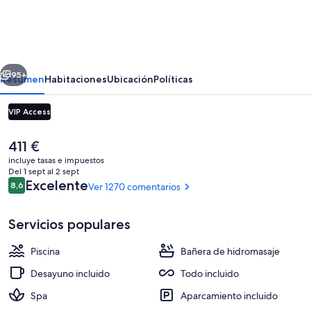
Beso
Adults
Only
erior
Siguiente
At
95+
Resumen
Habitaciones
Ubicación
Políticas
Ocean
VIP Access
El
Faro
El
411 €
-
precio
incluye tasas e impuestos
actual
Del 1 sept al 2 sept
All
es
Comentarios
Excelente
8,6
Ver 1270 comentarios
8,6 de 10
de
Inclusive
411 €
Servicios populares
2 piscinas al aire libre, sombrillas, tum
Piscina
Bañera de hidromasaje
Desayuno incluido
Todo incluido
Spa
Aparcamiento incluido