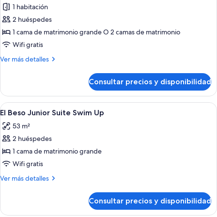
de
1 habitación
El
2 huéspedes
Beso
1 cama de matrimonio grande O 2 camas de matrimonio
Junior
Wifi gratis
Suite
Más
Ver más detalles
Pool
detalles
View
de
Consultar precios y disponibilidad
El
Beso
Junior
Abrir
Habitación de hotel con cama con dosel, 
6
Suite
El Beso Junior Suite Swim Up
todas
Pool
53 m²
View
las
2 huéspedes
fotos
de
1 cama de matrimonio grande
El
Wifi gratis
Beso
Más
Ver más detalles
Junior
detalles
Suite
de
Consultar precios y disponibilidad
El
Swim
Beso