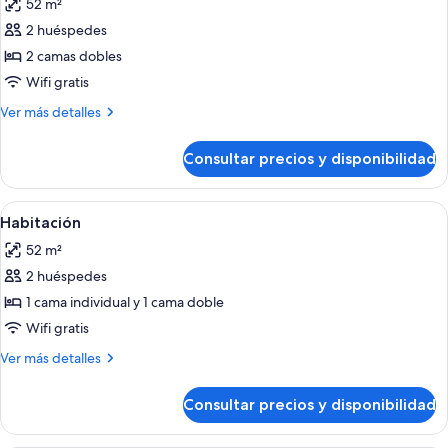
52 m²
Pool
las
View
2 huéspedes
fotos
de
2 camas dobles
Habitación
Wifi gratis
Más
Ver más detalles
detalles
de
Consultar precios y disponibilidad
Habitación
Abrir
Una habitación de hotel con una cama, 
5
Habitación
todas
52 m²
las
2 huéspedes
fotos
de
1 cama individual y 1 cama doble
Habitación
Wifi gratis
Más
Ver más detalles
detalles
de
Consultar precios y disponibilidad
Habitación