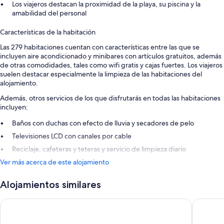
Los viajeros destacan la proximidad de la playa, su piscina y la
amabilidad del personal
Características de la habitación
Las 279 habitaciones cuentan con características entre las que se
incluyen aire acondicionado y minibares con artículos gratuitos, además
de otras comodidades, tales como wifi gratis y cajas fuertes. Los viajeros
suelen destacar especialmente la limpieza de las habitaciones del
alojamiento.
Además, otros servicios de los que disfrutarás en todas las habitaciones
incluyen:
Baños con duchas con efecto de lluvia y secadores de pelo
Televisiones LCD con canales por cable
Reciclaje, cafeteras y teteras y servicio de limpieza diario
Ver más acerca de este alojamiento
Alojamientos similares
Ocean El Faro Resort - All Inclusive
Ocean Bl