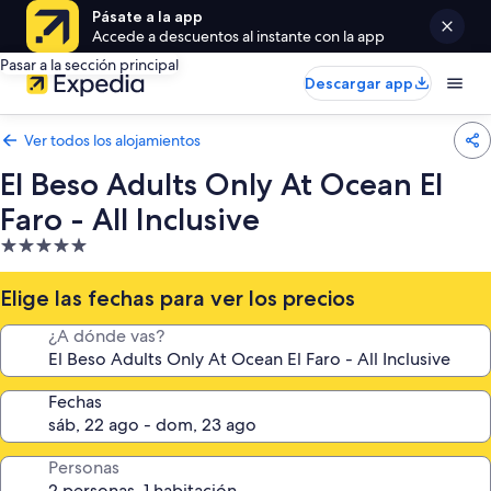
Pásate a la app
Accede a descuentos al instante con la app
Pasar a la sección principal
Descargar app
Ver todos los alojamientos
El Beso Adults Only At Ocean El
Faro - All Inclusive
Alojamiento
de
5.0 estrellas
Elige las fechas para ver los precios
¿A dónde vas?
Fechas
Personas