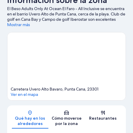
Información sobre la zona
El Beso Adults Only At Ocean El Faro - All Inclusive se encuentra
en el barrio Uvero Alto de Punta Cana, cerca de la playa. Club de
golf en Cana Bay y Campo de golf Iberostar son excelentes
opciones para los que buscan unas vacaciones activas, pero si
Mostrar más
prefieres sumergirte en la naturaleza, Playa Macao y Playa de
Arena Gorda son lo que necesitas. Parque acuático Sirenis
Aquagames y Parque acuático Splash Water World también
merecen la pena.
Ver guía de viaje de Punta Cana
Ver más complejos turísticos en Punta Cana
Carretera Uvero Alto Bavaro, Punta Cana, 23301
Ver en el mapa
Mapa
Qué hay en los
Cómo moverse
Restaurantes
alrededores
por la zona