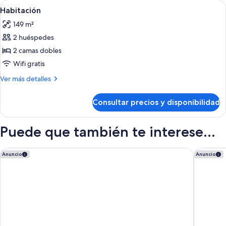
Abrir
Una habitación de hotel con cama, sofá
6
Habitación
todas
149 m²
las
2 huéspedes
fotos
de
2 camas dobles
Habitación
Wifi gratis
Más
Ver más detalles
detalles
de
Consultar precios y disponibilidad
Habitación
Puede que también te interese...
Secrets Tides Punta Cana All Inclusive - Adults Only
Dreams O
Anuncio
Anuncio