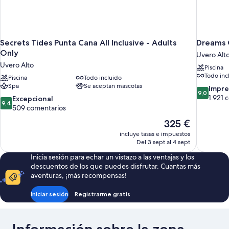
Secrets Tides Punta Cana All Inclusive - Adults
Dreams O
Only
Uvero Alt
Uvero Alto
Piscina
Todo inc
Piscina
Todo incluido
Spa
Se aceptan mascotas
9.0
Impre
9,0
sobre
1.921 
9.4
Excepcional
9,4
10,
sobre
509 comentarios
Impresion
10,
El
325 €
1.921 come
Excepcional,
precio
incluye tasas e impuestos
509 comentarios
actual
Del 3 sept al 4 sept
es
Inicia sesión para echar un vistazo a las ventajas y los
de
descuentos de los que puedes disfrutar. Cuantas más
325 €
aventuras, ¡más recompensas!
Iniciar sesión
Registrarme gratis