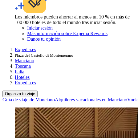
Los miembros pueden ahorrar al menos un 10 % en más de
100 000 hoteles de todo el mundo tras iniciar sesión.
Iniciar sesión
Más información sobre Expedia Rewards
Danos tu opinión
Expedia.es
Plaza del Castello di Montemerano
Manciano
Toscana
Italia
Hoteles
Expedia.es
Organiza tu viaje
Guía de viaje de Manciano
Alquileres vacacionales en Manciano
Vuel