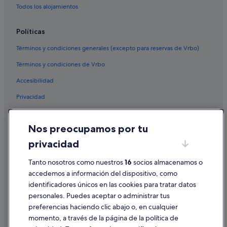
Todos los alojamientos
Políticas
Términos y condiciones generales (excepto para reservas de Vrbo)
Términos y condiciones de Vrbo
Accesibilidad
Privacidad
Cookies
Nos preocupamos por tu
Condiciones de uso
privacidad
Información legal/contacto
Pautas sobre el contenido y cómo denunciar contenido
Tanto nosotros como nuestros
16
socios almacenamos o
accedemos a información del dispositivo, como
identificadores únicos en las cookies para tratar datos
Ayuda
personales. Puedes aceptar o administrar tus
Ayuda
preferencias haciendo clic abajo o, en cualquier
momento, a través de la página de la política de
Cancelar un vuelo