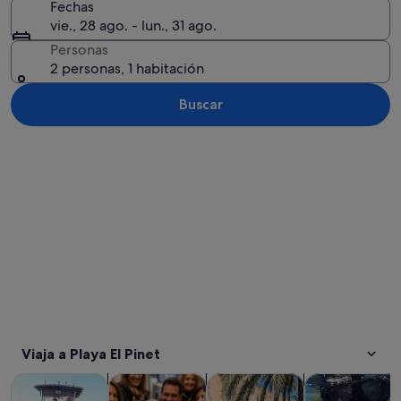
Fechas
vie., 28 ago. - lun., 31 ago.
Personas
2 personas, 1 habitación
Buscar
Ver mapa
Viaja a Playa El Pinet
Se abre en una pesta
Se abre en u
Se abre en
Visitas guiadas y excursiones de un día
Comidas, bebidas y vida nocturna
Historia y cultura
Actividades ac