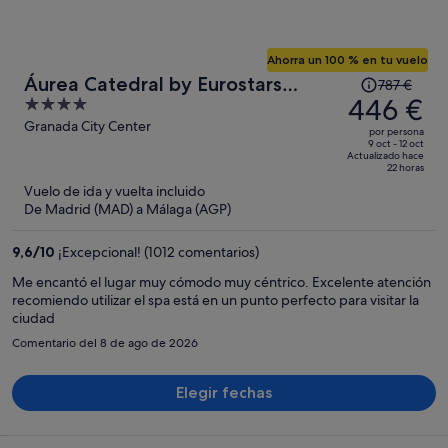
Ahorra un 100 % en tu vuelo
El
Áurea Catedral by Eurostars
787 €
precio
446 €
4
Hotel Company
era
out
Granada City Center
por persona
de
of
9 oct - 12 oct
Actualizado hace
787 €,
5
22 horas
ahora
Vuelo de ida y vuelta incluido
es
De Madrid (MAD) a Málaga (AGP)
de
446 €
9,6
/
10
¡Excepcional! (1012 comentarios)
por
Me encantó el lugar muy cómodo muy céntrico. Excelente atención
persona
recomiendo utilizar el spa está en un punto perfecto para visitar la
ciudad
Comentario del 8 de ago de 2026
Elegir fechas