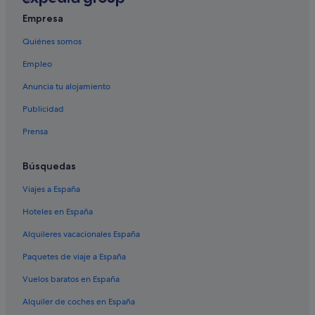
Hoteles cerca de Playa Carabassi
Empresa
Hoteles cerca de Playa La Marina
Quiénes somos
Hoteles cerca de Playa de Moncayo
Empleo
Hoteles cerca de Playa de El Campello
Anuncia tu alojamiento
Hoteles cerca de Playa de los Locos
Publicidad
Hoteles cerca de Playa de las Dunas de Guardamar
Prensa
Hoteles cerca de Playa del Cura
Búsquedas
Viajes a España
Hoteles en España
Alquileres vacacionales España
Paquetes de viaje a España
Vuelos baratos en España
Alquiler de coches en España