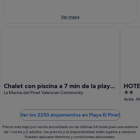
10
noche,
próximo
ago
10
fin
ago
de
Ver mapa
-
semana,
11
14
Chalet con piscina a 7 min de la playa andando. WIFI+Aire Ac
HOTEL L
ago
ago
-
16
ago
Chalet con piscina a 7 min de la playa
HOTE
2
andando. WIFI+Aire Acondicionado
La Marina del Pinet Valencian Community
out
Avda. Al
of
5
Ver los 2253 alojamientos en Playa El Pinet
Precio más bajo por noche encontrado en las últimas 24 horas para una estancia
de 1 noche y 2 adultos. Los precios y la disponibilidad están sujetos a cambios.
Pueden aplicarse términos y condiciones adicionales.