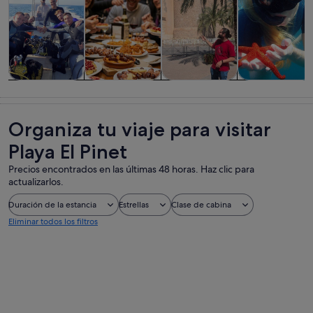
Visitas guiadas
Comidas,
Historia y
Actividades
y excursiones
bebidas y vida
cultura
acuáticas
de un día
nocturna
Organiza tu viaje para visitar
Playa El Pinet
Precios encontrados en las últimas 48 horas. Haz clic para
actualizarlos.
Duración de la estancia
Estrellas
Clase de cabina
Eliminar todos los filtros