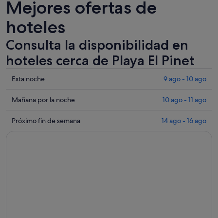
Mejores ofertas de
hoteles
Consulta la disponibilidad en
hoteles cerca de Playa El Pinet
Comprueba
Esta noche
9 ago - 10 ago
los
precios
Comprueba
Mañana por la noche
10 ago - 11 ago
cerca
los
de
precios
Comprueba
Próximo fin de semana
14 ago - 16 ago
Playa
cerca
los
El
de
precios
Pinet
Playa
cerca
para
El
de
esta
Pinet
Playa
noche,
para
El
9
mañana
Pinet
ago
por
para
-
la
el