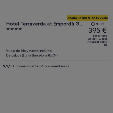
Ahorra un 100 % en tu vuelo
El
Hotel Terraverda at Empordà Golf
700 €
precio
395 €
4
Resort
era
out
por persona
de
of
25 sept - 29 sept
Actualizado hace
700 €,
5
1 día
ahora
Vuelo de ida y vuelta incluido
es
De Lisboa (LIS) a Barcelona (BCN)
de
395 €
9,2
/
10
¡Impresionante! (432 comentarios)
por
persona