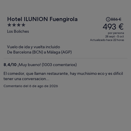
El
Hotel ILUNION Fuengirola
886 €
precio
493 €
4
era
out
Los Boliches
por persona
de
of
28 sept - 5 oct
Actualizado hace 22 horas
886 €,
5
Vuelo de ida y vuelta incluido
ahora
De Barcelona (BCN) a Málaga (AGP)
es
de
8,4
/
10
¡Muy bueno! (1003 comentarios)
493 €
por
El comedor, que llaman restaurante, hay muchisimo eco y es dificil
tener una conversacion...
persona
Comentario del 6 de ago de 2026