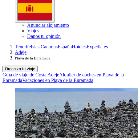
Anunciar alojamiento
Viajes
Danos tu opinión
Tenerife
Islas Canarias
España
Hoteles
Expedia.es
Adeje
Playa de la Enramada
Organiza tu viaje
Guía de viaje de Costa Adeje
Alquiler de coches en Playa de la
Enramada
Vacaciones en Playa de la Enramada