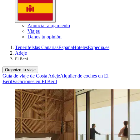
Anunciar alojamiento
Viajes
Danos tu opinión
Tenerife
Islas Canarias
España
Hoteles
Expedia.es
Adeje
El Beril
Organiza tu viaje
Guía de viaje de Costa Adeje
Alquiler de coches en El
Beril
Vacaciones en El Beril