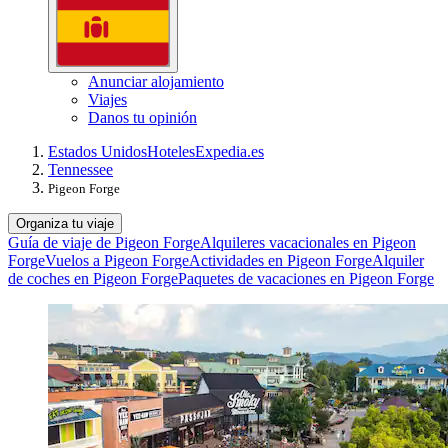
Anunciar alojamiento
Viajes
Danos tu opinión
Estados Unidos
Hoteles
Expedia.es
Tennessee
Pigeon Forge
Organiza tu viaje
Guía de viaje de Pigeon Forge
Alquileres vacacionales en Pigeon
Forge
Vuelos a Pigeon Forge
Actividades en Pigeon Forge
Alquiler
de coches en Pigeon Forge
Paquetes de vacaciones en Pigeon Forge