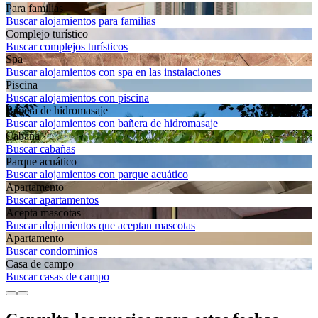
Para familias
Buscar alojamientos para familias
Complejo turístico
Buscar complejos turísticos
Spa
Buscar alojamientos con spa en las instalaciones
Piscina
Buscar alojamientos con piscina
Bañera de hidromasaje
Buscar alojamientos con bañera de hidromasaje
Cabaña
Buscar cabañas
Parque acuático
Buscar alojamientos con parque acuático
Apartamento
Buscar apartamentos
Acepta mascotas
Buscar alojamientos que aceptan mascotas
Apartamento
Buscar condominios
Casa de campo
Buscar casas de campo