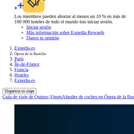
Los miembros pueden ahorrar al menos un 10 % en más de
100 000 hoteles de todo el mundo tras iniciar sesión.
Iniciar sesión
Más información sobre Expedia Rewards
Danos tu opinión
Expedia.es
Ópera de la Bastilla
París
Île-de-France
Francia
Hoteles
Expedia.es
Organiza tu viaje
Guía de viaje de Quinze-Vingts
Alquiler de coches en Ópera de la Bast