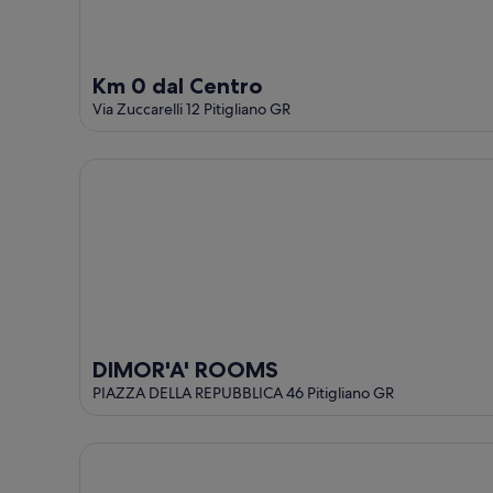
este
8
noche,
fin
ago
8
de
ago
semana,
Km 0 dal Centro
-
7
Via Zuccarelli 12 Pitigliano GR
9
ago
ago
-
9
DIMOR'A' ROOMS
ago
DIMOR'A' ROOMS
PIAZZA DELLA REPUBBLICA 46 Pitigliano GR
La Casa degli Archi