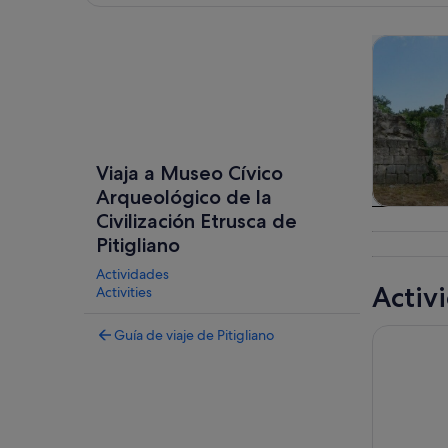
Ver mapa
Visitas gu
Viaja a Museo Cívico
Arqueológico de la
Visitas gu
Civilización Etrusca de
excursio
Pitigliano
un d
Actividades
Activ
Activities
Picnic Nat
Guía de viaje de Pitigliano