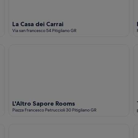
La Casa dei Carrai
Via san francesco 54 Pitigliano GR
L'Altro Sapore Rooms
Th
L'Altro Sapore Rooms
Piazza Francesco Petruccioli 30 Pitigliano GR
Casa Messi - Casa Messi a Vicolo Della Stella 35 Two-be
Ca