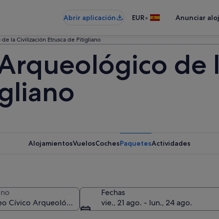
•
Abrir aplicación
EUR
Anunciar alo
e la Civilización Etrusca de Pitigliano
rqueológico de la
igliano
Alojamientos
Vuelos
Coches
Paquetes
Actividades
ino
Fechas
vie., 21 ago. - lun., 24 ago.