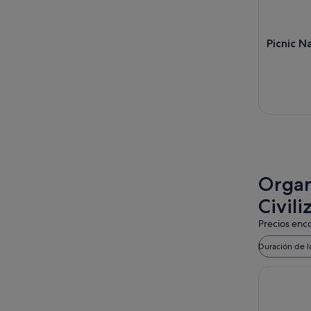
Picnic N
Organ
Civili
Precios enco
Duración de l