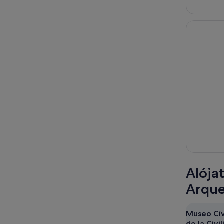
Alója
Arqueo
Museo Cív
de la Civi