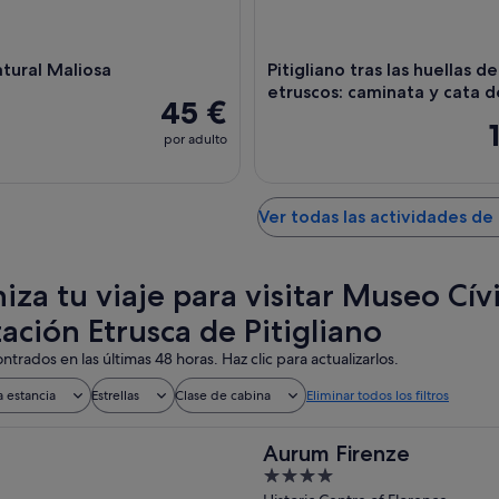
atural Maliosa
Pitigliano tras las huellas de
etruscos: caminata y cata d
45 €
por adulto
Ver todas las actividades de 
iza tu viaje para visitar Museo Cív
zación Etrusca de Pitigliano
ntrados en las últimas 48 horas. Haz clic para actualizarlos.
a estancia
Estrellas
Clase de cabina
Eliminar todos los filtros
Aurum Firenze
4