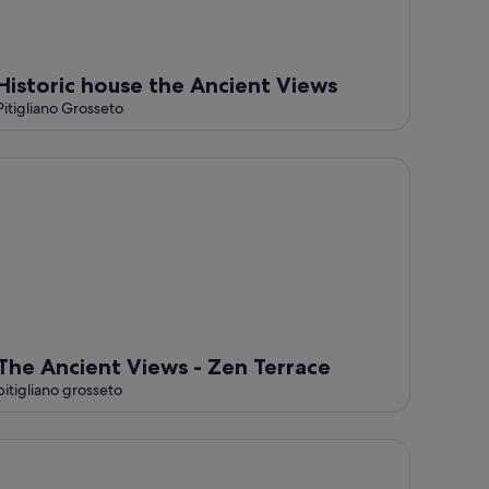
Historic house the Ancient Views
Pitigliano Grosseto
e Ancient Views - Zen Terrace
The Ancient Views - Zen Terrace
pitigliano grosseto
drooms Apartment With Balcony Standard Rate
sa Messi - Casa Messi a Vicolo Della Rivolta 31 Apt 3