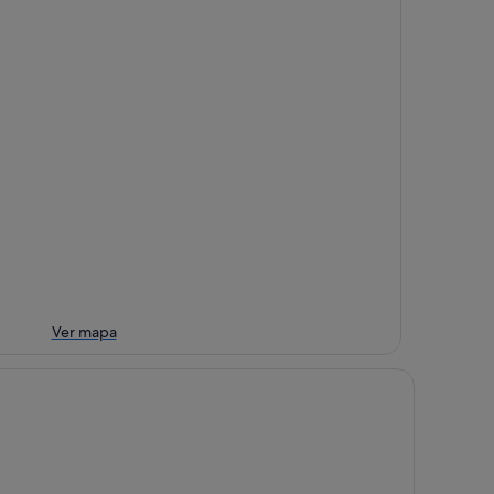
Ver mapa
storic house the Ancient Views