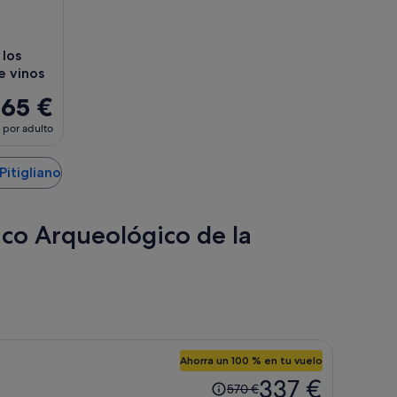
 los
e vinos
165 €
por adulto
Pitigliano
ico Arqueológico de la
Ahorra un 100 % en tu vuelo
El
337 €
570 €