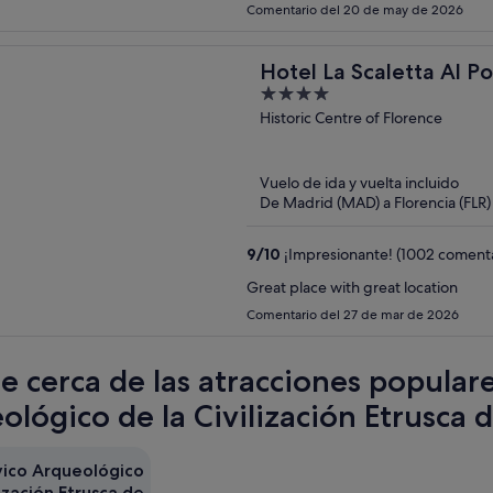
Comentario del 20 de may de 2026
Hotel La Scaletta Al P
4
out
Historic Centre of Florence
of
5
Vuelo de ida y vuelta incluido
De Madrid (MAD) a Florencia (FLR)
9
/
10
¡Impresionante! (1002 comenta
Great place with great location
Comentario del 27 de mar de 2026
te cerca de las atracciones popula
lógico de la Civilización Etrusca d
ico Arqueológico
lización Etrusca de