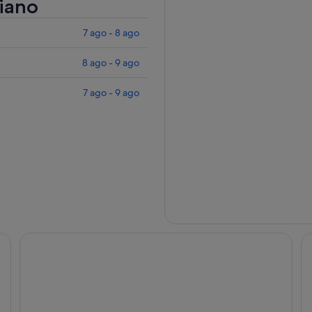
liano
7 ago - 8 ago
8 ago - 9 ago
7 ago - 9 ago
La Casa dei Carrai
Hi