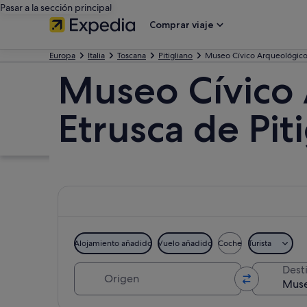
Pasar a la sección principal
Comprar viaje
Europa
Italia
Toscana
Pitigliano
Museo Cívico Arqueológico d
Museo Cívico A
Etrusca de Pit
Alojamiento añadido
Vuelo añadido
Coche
Turista
Origen
Dest