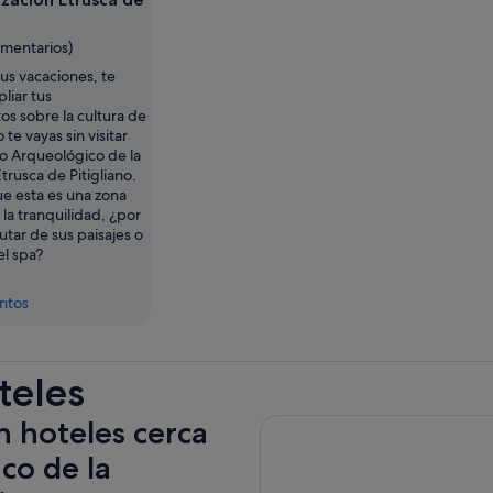
omentarios)
tus vacaciones, te
liar tus
s sobre la cultura de
o te vayas sin visitar
o Arqueológico de la
Etrusca de Pitigliano.
ue esta es una zona
la tranquilidad, ¿por
utar de sus paisajes o
el spa?
entos
teles
n hoteles cerca
co de la