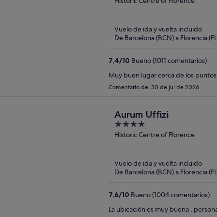
out
Historic Centre of Florence
of
5
Vuelo de ida y vuelta incluido
De Barcelona (BCN) a Florencia (FL
7,4
/
10
Bueno (1011 comentarios)
Muy buen lugar cerca de los puntos
Comentario del 30 de jul de 2026
Aurum Uffizi
4
out
Historic Centre of Florence
of
5
Vuelo de ida y vuelta incluido
De Barcelona (BCN) a Florencia (FL
7,6
/
10
Bueno (1004 comentarios)
La ubicación es muy buena , person