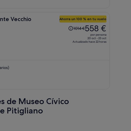
persona
onte Vecchio
Ahorra un 100 % en tu vuelo
El
558 €
1014 €
precio
por persona
era
20 oct - 23 oct
Actualizado hace 22 horas
de
1014 €,
ahora
es
rios)
de
558 €
por
persona
res de Museo Cívico
e Pitigliano