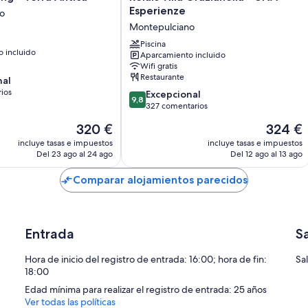
Villa
Esperienze
o
Grazianella
Montepulciano
-
UNA
Piscina
 incluido
Aparcamiento incluido
o
Esperienze
Wifi gratis
Montepulciano
Restaurante
nal
ios
9.8
Excepcional
9,8
sobre
327 comentarios
10,
El
El
320 €
324 €
s
Excepcional,
precio
precio
327 comentarios
incluye tasas e impuestos
incluye tasas e impuestos
actual
actual
Del 23 ago al 24 ago
Del 12 ago al 13 ago
es
es
de
de
Comparar alojamientos parecidos
320 €
324 €
Entrada
S
Hora de inicio del registro de entrada: 16:00; hora de fin:
Sa
18:00
Edad mínima para realizar el registro de entrada: 25 años
Ver todas las políticas