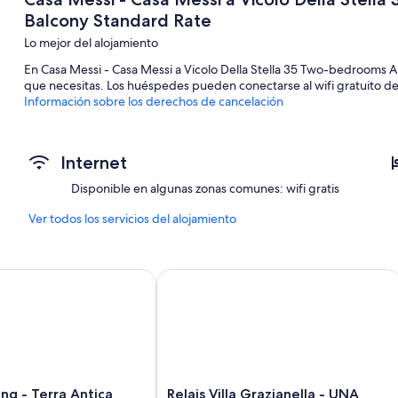
Balcony Standard Rate
Lo mejor del alojamiento
En Casa Messi - Casa Messi a Vicolo Della Stella 35 Two-bedrooms 
que necesitas. Los huéspedes pueden conectarse al wifi gratuito d
Información sobre los derechos de cancelación
Internet
Disponible en algunas zonas comunes: wifi gratis
Ver todos los servicios del alojamiento
 - Terra Antica
Relais Villa Grazianella - UNA Esperie
Relais
ing - Terra Antica
Relais Villa Grazianella - UNA