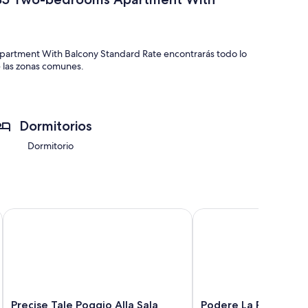
Apartment With Balcony Standard Rate encontrarás todo lo
e las zonas comunes.
Dormitorios
Dormitorio
nze
Precise Tale Poggio Alla Sala
Podere La Rocca
Precise
Podere
Precise Tale Poggio Alla Sala
Podere La Rocca