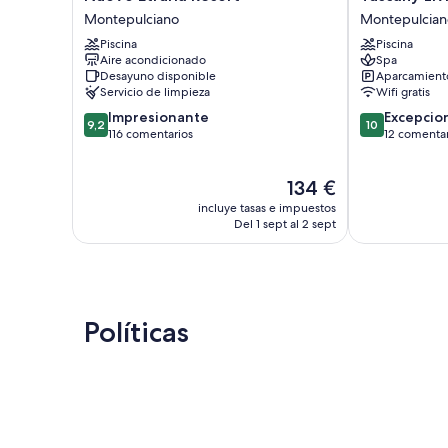
Etruria
Living
Montepulciano
Montepulcian
Resort
-
Piscina
Piscina
Montepulciano
Terra
Aire acondicionado
Spa
Antica
Desayuno disponible
Aparcamiento
Montepulcian
Servicio de limpieza
Wifi gratis
9.2
10.0
Impresionante
Excepcio
9,2
10
sobre
sobre
116 comentarios
12 comentar
10,
10,
Impresionante,
Excepcional,
El
134 €
116 comentarios
12 comentario
precio
incluye tasas e impuestos
actual
Del 1 sept al 2 sept
es
de
134 €
Políticas