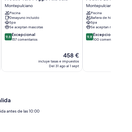
Tale
La
Montepulciano
Montepulciano
Poggio
Rocca
Piscina
Piscina
Alla
Montepulciano
Desayuno incluido
Bañera de hidromasaje
Sala
Spa
Spa
Montepulciano
Se aceptan mascotas
Se aceptan mascotas
9.6
9.8
Excepcional
Excepcional
9,6
9,8
sobre
sobre
157 comentarios
100 comentarios
10,
10,
Excepcional,
Excepcional,
El
458 €
157 comentarios
100 comentarios
precio
incluye tasas e impuestos
actual
Del 31 ago al 1 sept
es
de
458 €
alida
lida antes de las 10:00