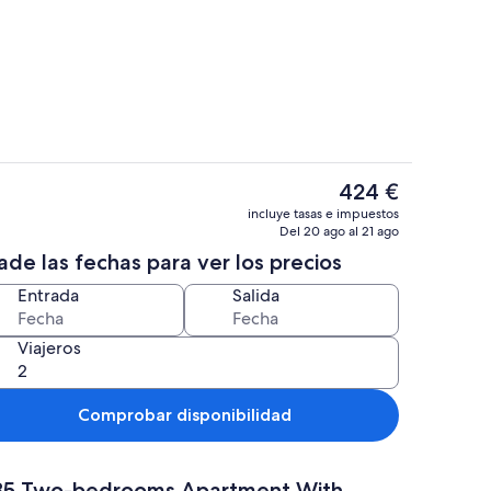
res | 1 dormitorio
Casa, fumadores | 1 dormitorio
El
424 €
precio
res | 1 dormitorio
Casa, fumadores | 1 dormitorio
incluye tasas e impuestos
actual
Del 20 ago al 21 ago
es
de las fechas para ver los precios
de
424 €
Entrada
Salida
Viajeros
Comprobar disponibilidad
la 35 Two-bedrooms Apartment With