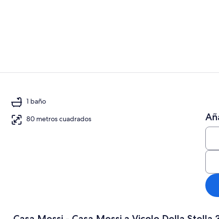
Casa, fumado
Casa, fumado
1 baño
Aña
80 metros cuadrados
es | 1 dormitorio
Casa Messi - Casa Messi a Vicolo Della Stel