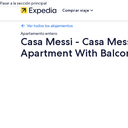
Pasar a la sección principal
Comprar viaje
Ver todos los alojamientos
Apartamento entero
Casa Messi - Casa Mess
Apartment With Balco
Galería
de
imágenes
de
Casa
Messi
-
Casa