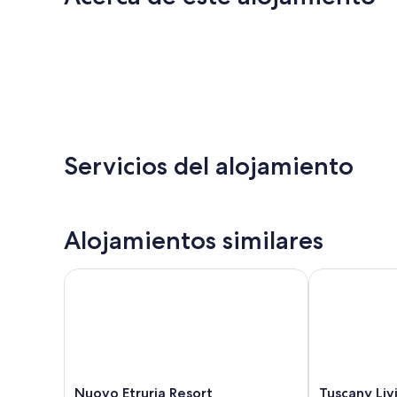
Servicios del alojamiento
Alojamientos similares
Nuovo Etruria Resort
Tuscany Living
Nuovo
Tuscany
Nuovo Etruria Resort
Tuscany Liv