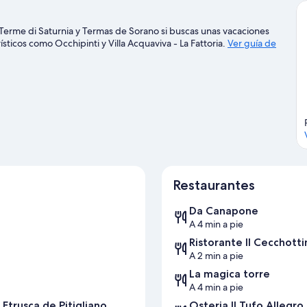
 Terme di Saturnia y Termas de Sorano si buscas unas vacaciones
sticos como Occhipinti y Villa Acquaviva - La Fattoria.
Ver guía de
Restaurantes
Da Canapone
A 4 min a pie
Ristorante Il Cecchott
A 2 min a pie
La magica torre
A 4 min a pie
Etrusca de Pitigliano
Osteria Il Tufo Allegro