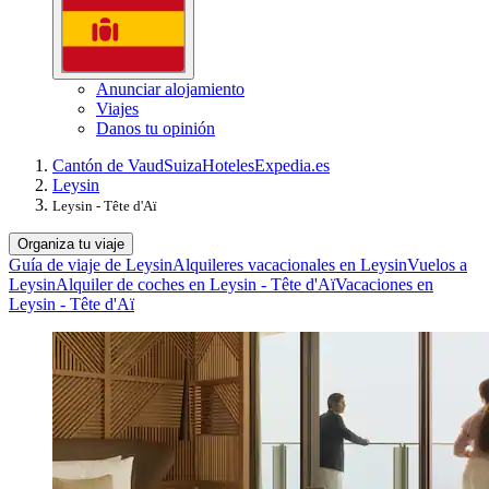
Anunciar alojamiento
Viajes
Danos tu opinión
Cantón de Vaud
Suiza
Hoteles
Expedia.es
Leysin
Leysin - Tête d'Aï
Organiza tu viaje
Guía de viaje de Leysin
Alquileres vacacionales en Leysin
Vuelos a
Leysin
Alquiler de coches en Leysin - Tête d'Aï
Vacaciones en
Leysin - Tête d'Aï